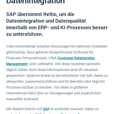
Datenintegration
E-commerce
Offene Stellen bei ERP-Lieferanten
Suche
Einzelhandel
SAP übernimmt Reltio, um die
Über uns
Vergleich
Finanzen
Datenintegration und Datenqualität
DSGVO/GDPR
Auswahl
innerhalb von ERP- und KI-Prozessen besser
Die 4 Komponenten eines CRM-Systems
Grosshandel
Einführung
Impressum
zu unterstützen.
Handel
Schulung
5 Funktionen einer ERP-Software für Konzerne
Kontakt
Handwerk
Viele Unternehmen arbeiten heutzutage mit mehreren Systemen
Auswertung
Was ist Data Mining? - Ein Leitfaden für Unternehmen
Health Care
gleichzeitig. Dazu gehören beispielsweise Software für
Service und Wartung
Finanzen, Personalwesen, CRM (
Customer Relationship
IKT
Mehr über ERP-Software
Management
) und Lieferkette. Alle diese Systeme sammeln
Installation
täglich Daten, doch diese Informationen sind oft verstreut
gespeichert. Dadurch kostet es die Mitarbeiter viel Zeit, Daten zu
Landwirtschaft
ERP Wissenszentrum
überprüfen, zusammenzuführen und für Berichte oder tägliche
Maschinenbau
Prozesse nutzbar zu machen. Vor allem in größeren
Medien
Unternehmen führt dies zu Verzögerungen und zusätzlichen
manuellen Aufwand.
NGO
Mit diesem Schritt will
Lebensmittelindustrie
SAP
es einfacher machen, Daten zu
Ein WMS implementieren: Das sind die 6