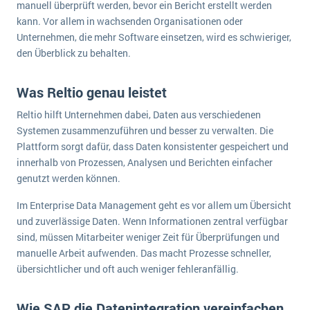
manuell überprüft werden, bevor ein Bericht erstellt werden
Die „SaaSpocalypse“: Was ist das und was bedeutet es für die Zukunft von Unternehmenssoftware?
kann. Vor allem in wachsenden Organisationen oder
Unternehmen, die mehr Software einsetzen, wird es schwieriger,
SAP investiert mit zwei strategischen Übernahmen in Enterprise-KI
den Überblick zu behalten.
ERP-Trends in der Produktion
Was Reltio genau leistet
NACHRICHTENARCHIV
Reltio hilft Unternehmen dabei, Daten aus verschiedenen
Systemen zusammenzuführen und besser zu verwalten. Die
Plattform sorgt dafür, dass Daten konsistenter gespeichert und
innerhalb von Prozessen, Analysen und Berichten einfacher
genutzt werden können.
Im Enterprise Data Management geht es vor allem um Übersicht
und zuverlässige Daten. Wenn Informationen zentral verfügbar
sind, müssen Mitarbeiter weniger Zeit für Überprüfungen und
manuelle Arbeit aufwenden. Das macht Prozesse schneller,
übersichtlicher und oft auch weniger fehleranfällig.
Wie SAP die Datenintegration vereinfachen