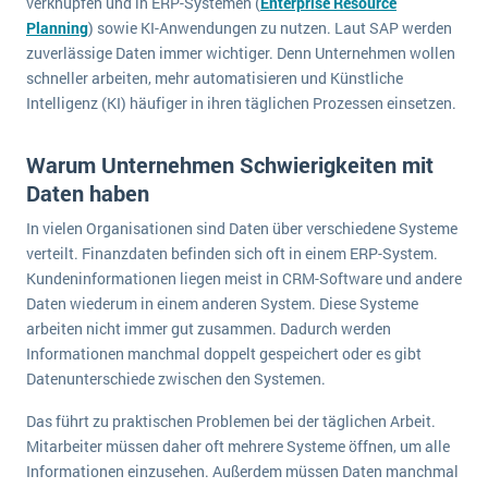
verknüpfen und in ERP-Systemen (
Enterprise Resource
wichtigsten Punkte, die es zu beachten gilt
Logistik
Planning
) sowie KI-Anwendungen zu nutzen. Laut SAP werden
Produktion
zuverlässige Daten immer wichtiger. Denn Unternehmen wollen
Service Level Agreements (SLA) und ERP: Was muss man wissen?
schneller arbeiten, mehr automatisieren und Künstliche
Immobilien
Intelligenz (KI) häufiger in ihren täglichen Prozessen einsetzen.
ERP-Software für Abfallentsorger
Services
Textil und Mode
Digitale Arbeitsaufträge in Ihrem ERP- oder FSM-System: clever und effizient
Warum Unternehmen Schwierigkeiten mit
Vermietung
Daten haben
MEHR ÜBER ERP-SOFTWARE
Versorgung
In vielen Organisationen sind Daten über verschiedene Systeme
verteilt. Finanzdaten befinden sich oft in einem ERP-System.
Kundeninformationen liegen meist in CRM-Software und andere
ERP News
Daten wiederum in einem anderen System. Diese Systeme
arbeiten nicht immer gut zusammen. Dadurch werden
Informationen manchmal doppelt gespeichert oder es gibt
Datenunterschiede zwischen den Systemen.
Das führt zu praktischen Problemen bei der täglichen Arbeit.
SAP übernimmt Reltio für eine bessere
Mitarbeiter müssen daher oft mehrere Systeme öffnen, um alle
Datenintegration
Informationen einzusehen. Außerdem müssen Daten manchmal