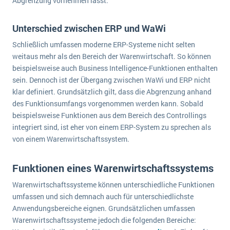
Abgrenzung vornehmen lässt.
Die „SaaSpocalypse“: Was ist das und was bedeutet es für die Zukunft von Unternehmenssoftware?
Unterschied zwischen ERP und WaWi
SAP investiert mit zwei strategischen Übernahmen in Enterprise-KI
Schließlich umfassen moderne ERP-Systeme nicht selten
ERP-Trends in der Produktion
weitaus mehr als den Bereich der Warenwirtschaft. So können
beispielsweise auch Business Intelligence-Funktionen enthalten
NACHRICHTENARCHIV
sein. Dennoch ist der Übergang zwischen WaWi und ERP nicht
klar definiert. Grundsätzlich gilt, dass die Abgrenzung anhand
des Funktionsumfangs vorgenommen werden kann. Sobald
beispielsweise Funktionen aus dem Bereich des Controllings
integriert sind, ist eher von einem ERP-System zu sprechen als
von einem Warenwirtschaftssystem.
Funktionen eines Warenwirtschaftssystems
Warenwirtschaftssysteme können unterschiedliche Funktionen
umfassen und sich demnach auch für unterschiedlichste
Anwendungsbereiche eignen. Grundsätzlichen umfassen
Warenwirtschaftssysteme jedoch die folgenden Bereiche: