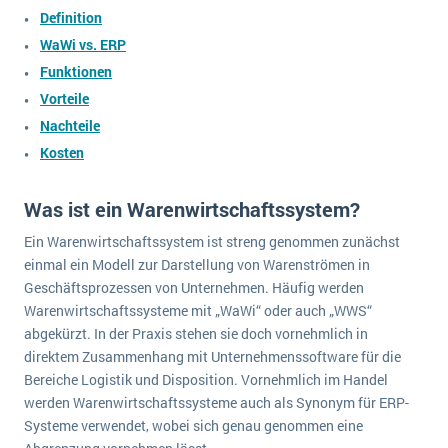
wichtigsten Punkte, die es zu beachten gilt
Logistik
Definition
Produktion
WaWi vs. ERP
Service Level Agreements (SLA) und ERP: Was muss man wissen?
Funktionen
Immobilien
Vorteile
ERP-Software für Abfallentsorger
Services
Nachteile
Textil und Mode
Digitale Arbeitsaufträge in Ihrem ERP- oder FSM-System: clever und effizient
Kosten
Vermietung
MEHR ÜBER ERP-SOFTWARE
Versorgung
Was ist ein Warenwirtschaftssystem?
Ein Warenwirtschaftssystem ist streng genommen zunächst
ERP News
einmal ein Modell zur Darstellung von Warenströmen in
Geschäftsprozessen von Unternehmen. Häufig werden
Warenwirtschaftssysteme mit „WaWi“ oder auch „WWS“
abgekürzt. In der Praxis stehen sie doch vornehmlich in
direktem Zusammenhang mit Unternehmenssoftware für die
Bereiche Logistik und Disposition. Vornehmlich im Handel
SAP übernimmt Reltio für eine bessere
werden Warenwirtschaftssysteme auch als Synonym für ERP-
Datenintegration
Systeme verwendet, wobei sich genau genommen eine