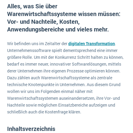
E-commerce
Alles, was Sie über
Offene Stellen bei ERP-Lieferanten
Suche
Warenwirtschaftssysteme wissen müssen:
Einzelhandel
Über uns
Vergleich
Vor- und Nachteile, Kosten,
Finanzen
DSGVO/GDPR
Anwendungsbereiche und vieles mehr.
Auswahl
Die 4 Komponenten eines CRM-Systems
Grosshandel
Einführung
Impressum
Handel
Wir befinden uns im Zeitalter der
digitalen Transformation
.
Schulung
5 Funktionen einer ERP-Software für Konzerne
Kontakt
Unternehmenssoftware spielt dementsprechend eine immer
Handwerk
Auswertung
größere Rolle. Um mit der Konkurrenz Schritt halten zu können,
Was ist Data Mining? - Ein Leitfaden für Unternehmen
Health Care
bedarf es immer neuer, innovativer Softwarelösungen, mittels
Service und Wartung
IKT
derer Unternehmen ihre eigenen Prozesse optimieren können.
Mehr über ERP-Software
Dazu zählen auch Warenwirtschaftssysteme als zentrale
Installation
technische Knotenpunkte in Unternehmen. Aus diesem Grund
Landwirtschaft
ERP Wissenszentrum
wollen wir uns im Folgenden einmal näher mit
Warenwirtschaftssystemen auseinandersetzen, ihre Vor- und
Maschinenbau
Nachteile sowie möglichen Einsatzbereiche aufzeigen und
Medien
schließlich auch die Kostenfrage klären.
NGO
Lebensmittelindustrie
Inhaltsverzeichnis
Ein WMS implementieren: Das sind die 6