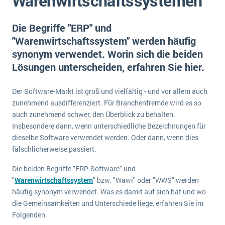
Warenwirtschaftssystemen
E-commerce
Offene Stellen bei ERP-Lieferanten
Suche
Einzelhandel
Die Begriffe "ERP" und
Über uns
Vergleich
Finanzen
"Warenwirtschaftssystem" werden häufig
DSGVO/GDPR
Auswahl
synonym verwendet. Worin sich die beiden
Die 4 Komponenten eines CRM-Systems
Grosshandel
Einführung
Impressum
Lösungen unterscheiden, erfahren Sie hier.
Handel
Schulung
5 Funktionen einer ERP-Software für Konzerne
Kontakt
Handwerk
Der Software-Markt ist groß und vielfältig - und vor allem auch
Auswertung
Was ist Data Mining? - Ein Leitfaden für Unternehmen
Health Care
zunehmend ausdifferenziert. Für Branchenfremde wird es so
Service und Wartung
auch zunehmend schwer, den Überblick zu behalten.
IKT
Mehr über ERP-Software
Insbesondere dann, wenn unterschiedliche Bezeichnungen für
Installation
dieselbe Software verwendet werden. Oder dann, wenn dies
fälschlicherweise passiert.
Landwirtschaft
ERP Wissenszentrum
Maschinenbau
Die beiden Begriffe "ERP-Software" und
"
Warenwirtschaftssystem
" bzw. "Wawi" oder "WWS" werden
Medien
häufig synonym verwendet. Was es damit auf sich hat und wo
NGO
die Gemeinsamkeiten und Unterschiede liege, erfahren Sie im
Folgenden.
Lebensmittelindustrie
Ein WMS implementieren: Das sind die 6