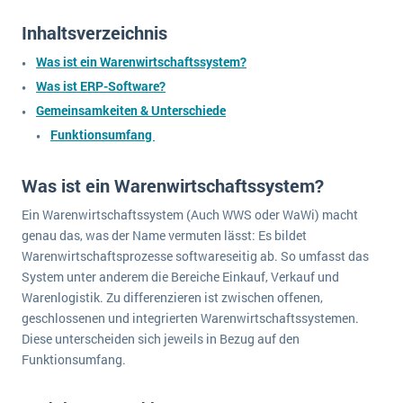
wichtigsten Punkte, die es zu beachten gilt
Logistik
Inhaltsverzeichnis
Produktion
Service Level Agreements (SLA) und ERP: Was muss man wissen?
Was ist ein Warenwirtschaftssystem?
Immobilien
Was ist ERP-Software?
ERP-Software für Abfallentsorger
Services
Gemeinsamkeiten & Unterschiede
Textil und Mode
Digitale Arbeitsaufträge in Ihrem ERP- oder FSM-System: clever und effizient
Funktionsumfang
Vermietung
MEHR ÜBER ERP-SOFTWARE
Was ist ein Warenwirtschaftssystem?
Versorgung
Ein Warenwirtschaftssystem (Auch WWS oder WaWi) macht
ERP News
genau das, was der Name vermuten lässt: Es bildet
Warenwirtschaftsprozesse softwareseitig ab. So umfasst das
System unter anderem die Bereiche Einkauf, Verkauf und
Warenlogistik. Zu differenzieren ist zwischen offenen,
geschlossenen und integrierten Warenwirtschaftssystemen.
Diese unterscheiden sich jeweils in Bezug auf den
SAP übernimmt Reltio für eine bessere
Funktionsumfang.
Datenintegration