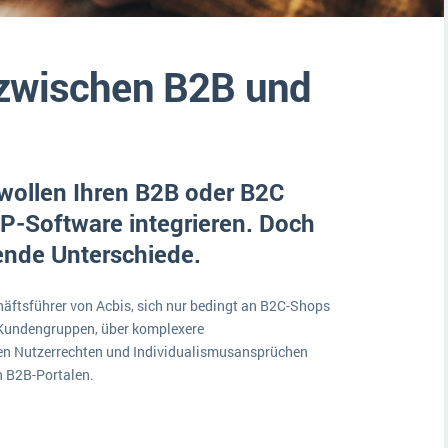
Medien
Funktionalitäten
Digitale Arbeitsaufträge in Ihrem ERP- oder FSM-System: clever und effizient
Lebensmittelindustrie
MEHR ÜBER ERP-SOFTWARE
 zwischen B2B und
Kosten
Produktion
Services
ollen Ihren B2B oder B2C
Vermietung
P-Software integrieren. Doch
rende Unterschiede.
äftsführer von Acbis, sich nur bedingt an B2C-Shops
n Kundengruppen, über komplexere
hen Nutzerrechten und Individualismusansprüchen
n B2B-Portalen.