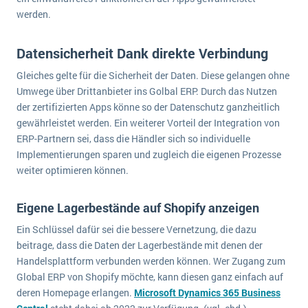
Die „SaaSpocalypse“: Was ist das und was bedeutet es für die Zukunft von Unternehmenssoftware?
werden.
SAP investiert mit zwei strategischen Übernahmen in Enterprise-KI
Datensicherheit Dank direkte Verbindung
ERP-Trends in der Produktion
Gleiches gelte für die Sicherheit der Daten. Diese gelangen ohne
Umwege über Drittanbieter ins Golbal ERP. Durch das Nutzen
NACHRICHTENARCHIV
der zertifizierten Apps könne so der Datenschutz ganzheitlich
gewährleistet werden. Ein weiterer Vorteil der Integration von
ERP-Partnern sei, dass die Händler sich so individuelle
Implementierungen sparen und zugleich die eigenen Prozesse
weiter optimieren können.
Eigene Lagerbestände auf Shopify anzeigen
Ein Schlüssel dafür sei die bessere Vernetzung, die dazu
beitrage, dass die Daten der Lagerbestände mit denen der
Handelsplattform verbunden werden können. Wer Zugang zum
Global ERP von Shopify möchte, kann diesen ganz einfach auf
deren Homepage erlangen.
Microsoft Dynamics 365 Business