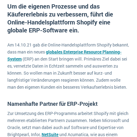
E-commerce
Um die eigenen Prozesse und das
Offene Stellen bei ERP-Lieferanten
Suche
Käufererlebnis zu verbessern, führt die
Einzelhandel
Über uns
Vergleich
Online-Handelsplattform Shopify eine
Finanzen
DSGVO/GDPR
globale ERP-Software ein.
Auswahl
Die 4 Komponenten eines CRM-Systems
Grosshandel
Einführung
Impressum
Handel
Am 14.10.21 gab die Online-Handelsplattform Shopify bekannt,
Schulung
5 Funktionen einer ERP-Software für Konzerne
Kontakt
dass man ein neues
globales Enterprise Resource Planning-
Handwerk
Auswertung
System
(ERP) an den Start bringen will. Primäres Ziel dabei sei
Was ist Data Mining? - Ein Leitfaden für Unternehmen
Health Care
es, vernetzte Daten in Echtzeit sammeln und auswerten zu
Service und Wartung
IKT
können. So wollen man in Zukunft besser auf kurz- und
Mehr über ERP-Software
langfristige Veränderungen reagieren können. Zudem wolle
Installation
man den eigenen Kunden ein besseres Verkaufserlebnis bieten.
Landwirtschaft
ERP Wissenszentrum
Maschinenbau
Namenhafte Partner für ERP-Projekt
Medien
Zur Umsetzung des ERP-Programms arbeitet Shopify mit gleich
mehreren etablierten Partnern zusammen. Neben Microsoft und
NGO
Oracle, setzt man dabei auch auf Software und Expertise von
Lebensmittelindustrie
Ein WMS implementieren: Das sind die 6
Brightpearl, Infor,
NetSuite
und Acumatica, wie aus einem