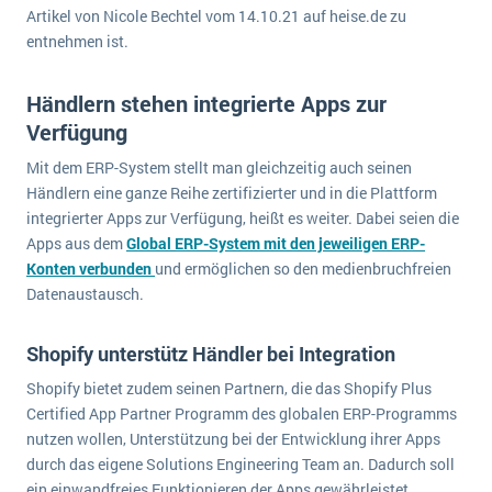
wichtigsten Punkte, die es zu beachten gilt
Logistik
Artikel von Nicole Bechtel vom 14.10.21 auf heise.de zu
entnehmen ist.
Produktion
Service Level Agreements (SLA) und ERP: Was muss man wissen?
Immobilien
Händlern stehen integrierte Apps zur
ERP-Software für Abfallentsorger
Services
Verfügung
Textil und Mode
Digitale Arbeitsaufträge in Ihrem ERP- oder FSM-System: clever und effizient
Mit dem ERP-System stellt man gleichzeitig auch seinen
Vermietung
Händlern eine ganze Reihe zertifizierter und in die Plattform
MEHR ÜBER ERP-SOFTWARE
integrierter Apps zur Verfügung, heißt es weiter. Dabei seien die
Versorgung
Apps aus dem
Global ERP-System mit den jeweiligen ERP-
Konten verbunden
und ermöglichen so den medienbruchfreien
ERP News
Datenaustausch.
Shopify unterstütz Händler bei Integration
Shopify bietet zudem seinen Partnern, die das Shopify Plus
Certified App Partner Programm des globalen ERP-Programms
SAP übernimmt Reltio für eine bessere
nutzen wollen, Unterstützung bei der Entwicklung ihrer Apps
Datenintegration
durch das eigene Solutions Engineering Team an. Dadurch soll
ein einwandfreies Funktionieren der Apps gewährleistet