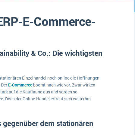
Medien
Funktionalitäten
Digitale Arbeitsaufträge in Ihrem ERP- oder FSM-System: clever und effizient
: ERP-E-Commerce-
Lebensmittelindustrie
MEHR ÜBER ERP-SOFTWARE
Kosten
Produktion
Services
ainability & Co.: Die wichtigsten
Vermietung
tationären Einzelhandel noch online die Hoffnungen
: Der
E-Commerce
boomt nach wie vor. Zwar wirken
stark auf die Kauflaune aus und sorgen so
. Doch der Online-Handel erfreut sich weiterhin
ls gegenüber dem stationären