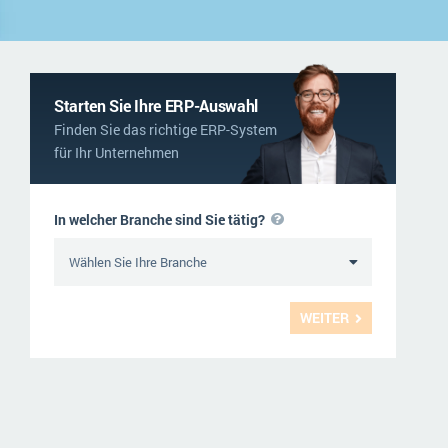
NGO
Service und Wartung
ERP-Trends in der Produktion
Logistik
NACHRICHTENARCHIV
Immobilien
Starten Sie Ihre ERP-Auswahl
Finden Sie das richtige ERP-System
Textil und Mode
für Ihr Unternehmen
Versorgung
In welcher Branche sind Sie tätig?
WEITER