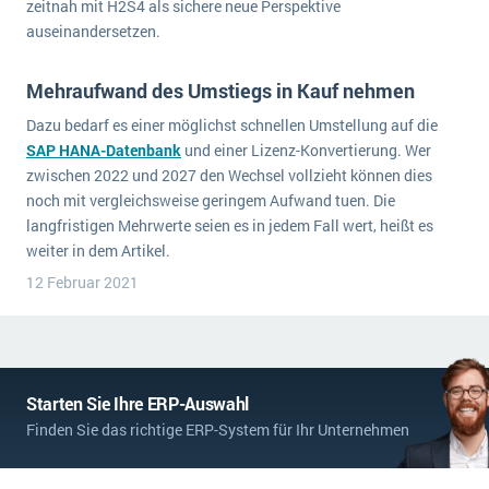
zeitnah mit H2S4 als sichere neue Perspektive
Die „SaaSpocalypse“: Was ist das und was bedeutet es für die Zukunft von Unternehmenssoftware?
auseinandersetzen.
SAP investiert mit zwei strategischen Übernahmen in Enterprise-KI
Mehraufwand des Umstiegs in Kauf nehmen
ERP-Trends in der Produktion
Dazu bedarf es einer möglichst schnellen Umstellung auf die
SAP HANA-Datenbank
und einer Lizenz-Konvertierung. Wer
NACHRICHTENARCHIV
zwischen 2022 und 2027 den Wechsel vollzieht können dies
noch mit vergleichsweise geringem Aufwand tuen. Die
langfristigen Mehrwerte seien es in jedem Fall wert, heißt es
weiter in dem Artikel.
12 Februar 2021
Starten Sie Ihre ERP-Auswahl
Finden Sie das richtige ERP-System für Ihr Unternehmen