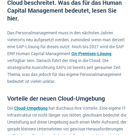
Cloud beschreitet. Was das für das Human
E-commerce
Offene Stellen bei ERP-Lieferanten
Capital Management bedeutet, lesen Sie
Suche
Einzelhandel
hier.
Über uns
Vergleich
Finanzen
DSGVO/GDPR
Auswahl
Die 4 Komponenten eines CRM-Systems
Grosshandel
Das Personalmanagement muss in den nächsten Jahren
Einführung
Impressum
vielerorts neu aufgesetzt werden, zumindest wenn man derzeit
Handel
eine SAP-Lösung für dieses nutzt. Noch bis 2027 wird die SAP
Schulung
5 Funktionen einer ERP-Software für Konzerne
Kontakt
Handwerk
ERP Human Capital Management
On-Premises-Lösung
Auswertung
verfügbar sein. Danach führt der Weg in die Cloud. Die
Was ist Data Mining? - Ein Leitfaden für Unternehmen
Health Care
strategische Ausrichtung SAPs ist bereits seit geraumer Zeit
Service und Wartung
IKT
Mehr über ERP-Software
Thema, was das jedoch für das eigene Personalmanagement
Installation
bedeutet ist vielen unklar.
Landwirtschaft
ERP Wissenszentrum
Vorteile der neuen Cloud-Umgebung
Maschinenbau
Die
Cloud-Umgebung
hat durchaus Ihre Vorteile. Eine eigene IT-
Medien
Infrastruktur ist nicht länger von Nöten, gleichsam bedeutet die
NGO
Umstellung auf diese Umgebung auch einen Mehr-Aufwand, der
gerade kleinere Unternehmen vor gewisse Herausforderungen
Lebensmittelindustrie
Ein WMS implementieren: Das sind die 6