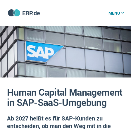
ERP.de
MENU
ERP software
Die 15 Schritte einer ERP‑Einführung
ERP vergleichen
Was ist ERP?
Hintergrund
ERP für jede Branche
Vorbereitung
Human Capital Management
ERP-Software nach Branche
ERP-Software nach Branchen
ERP Wissenszentrum
in SAP-SaaS-Umgebung
Plattform
Ämter
Betriebsgröße
Bau
Ab 2027 heißt es für SAP-Kunden zu
Vorgestellt
Was ist ERP?
Funktionalitäten
entscheiden, ob man den Weg mit in die
Bildungseinrichtungen
ERP-Experten
Kosten