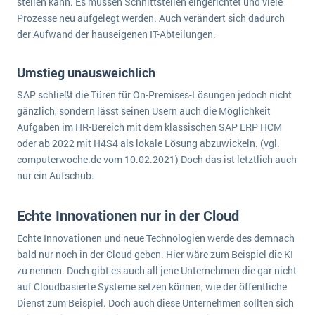
stellen kann. Es müssen Schnittstellen eingerichtet und viele
wichtigsten Punkte, die es zu beachten gilt
Logistik
Prozesse neu aufgelegt werden. Auch verändert sich dadurch
Produktion
der Aufwand der hauseigenen IT-Abteilungen.
Service Level Agreements (SLA) und ERP: Was muss man wissen?
Immobilien
Umstieg unausweichlich
ERP-Software für Abfallentsorger
Services
SAP schließt die Türen für On-Premises-Lösungen jedoch nicht
Textil und Mode
Digitale Arbeitsaufträge in Ihrem ERP- oder FSM-System: clever und effizient
gänzlich, sondern lässt seinen Usern auch die Möglichkeit
Vermietung
Aufgaben im HR-Bereich mit dem klassischen SAP ERP HCM
MEHR ÜBER ERP-SOFTWARE
oder ab 2022 mit H4S4 als lokale Lösung abzuwickeln. (vgl.
Versorgung
computerwoche.de vom 10.02.2021) Doch das ist letztlich auch
nur ein Aufschub.
ERP News
Echte Innovationen nur in der Cloud
Echte Innovationen und neue Technologien werde des demnach
bald nur noch in der Cloud geben. Hier wäre zum Beispiel die KI
zu nennen. Doch gibt es auch all jene Unternehmen die gar nicht
SAP übernimmt Reltio für eine bessere
auf Cloudbasierte Systeme setzen können, wie der öffentliche
Datenintegration
Dienst zum Beispiel. Doch auch diese Unternehmen sollten sich