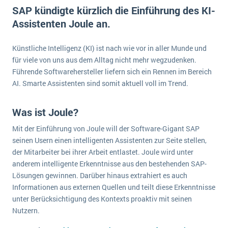
E-commerce
SAP kündigte kürzlich die Einführung des KI-
Offene Stellen bei ERP-Lieferanten
Suche
Assistenten Joule an.
Einzelhandel
Über uns
Vergleich
Finanzen
DSGVO/GDPR
Künstliche Intelligenz (KI) ist nach wie vor in aller Munde und
Auswahl
Die 4 Komponenten eines CRM-Systems
Grosshandel
für viele von uns aus dem Alltag nicht mehr wegzudenken.
Einführung
Impressum
Handel
Führende Softwarehersteller liefern sich ein Rennen im Bereich
Schulung
5 Funktionen einer ERP-Software für Konzerne
Kontakt
AI. Smarte Assistenten sind somit aktuell voll im Trend.
Handwerk
Auswertung
Was ist Data Mining? - Ein Leitfaden für Unternehmen
Health Care
Was ist Joule?
Service und Wartung
IKT
Mehr über ERP-Software
Mit der Einführung von Joule will der Software-Gigant SAP
Installation
seinen Usern einen intelligenten Assistenten zur Seite stellen,
der Mitarbeiter bei ihrer Arbeit entlastet. Joule wird unter
Landwirtschaft
ERP Wissenszentrum
anderem intelligente Erkenntnisse aus den bestehenden SAP-
Maschinenbau
Lösungen gewinnen. Darüber hinaus extrahiert es auch
Medien
Informationen aus externen Quellen und teilt diese Erkenntnisse
unter Berücksichtigung des Kontexts proaktiv mit seinen
NGO
Nutzern.
Lebensmittelindustrie
Ein WMS implementieren: Das sind die 6