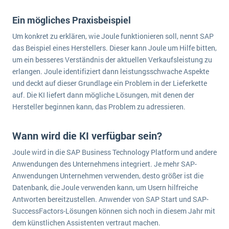
Die „SaaSpocalypse“: Was ist das und was bedeutet es für die Zukunft von Unternehmenssoftware?
Ein mögliches Praxisbeispiel
SAP investiert mit zwei strategischen Übernahmen in Enterprise-KI
Um konkret zu erklären, wie Joule funktionieren soll, nennt SAP
das Beispiel eines Herstellers. Dieser kann Joule um Hilfe bitten,
ERP-Trends in der Produktion
um ein besseres Verständnis der aktuellen Verkaufsleistung zu
NACHRICHTENARCHIV
erlangen. Joule identifiziert dann leistungsschwache Aspekte
und deckt auf dieser Grundlage ein Problem in der Lieferkette
auf. Die KI liefert dann mögliche Lösungen, mit denen der
Hersteller beginnen kann, das Problem zu adressieren.
Wann wird die KI verfügbar sein?
Joule wird in die SAP Business Technology Platform und andere
Anwendungen des Unternehmens integriert. Je mehr SAP-
Anwendungen Unternehmen verwenden, desto größer ist die
Datenbank, die Joule verwenden kann, um Usern hilfreiche
Antworten bereitzustellen. Anwender von SAP Start und SAP-
SuccessFactors-Lösungen können sich noch in diesem Jahr mit
dem künstlichen Assistenten vertraut machen.