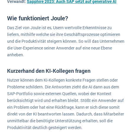
Verwandt:
Sapphire 2023: Auch SAP setzt auf generative AI
wichtigsten Punkte, die es zu beachten gilt
Logistik
Produktion
Wie funktioniert Joule?
Service Level Agreements (SLA) und ERP: Was muss man wissen?
Immobilien
Das Ziel von Joule ist es, Usern wertvolle Erkenntnisse zu
ERP-Software für Abfallentsorger
Services
liefern, mithilfe welche sie ihre Geschäftsprozesse optimieren
und die Produktivität steigern können. So will das Unternehmen
Textil und Mode
Digitale Arbeitsaufträge in Ihrem ERP- oder FSM-System: clever und effizient
die User-Experience seiner Anwender auf eine neue Ebene
Vermietung
anheben.
MEHR ÜBER ERP-SOFTWARE
Versorgung
Kurzerhand den KI-Kollegen fragen
ERP News
Nutzer können dem KI-Kollegen konkrete Fragen stellen oder
Probleme schildern. Die Antworten zieht die AI dann aus dem
SAP-Portfolio sowie externen Quellen, wobei der Kontext
berücksichtigt wird und erhalten bleibt. Stößt ein Anwender auf
ein Problem oder hat eine Rückfrage, kann er sich diese somit
direkt von der KI beantworten lassen. Dadurch, dass Mitarbeiter
SAP übernimmt Reltio für eine bessere
unmittelbar die benötigte Unterstützung erhalten, soll die
Datenintegration
Produktivität deutlich gesteigert werden.