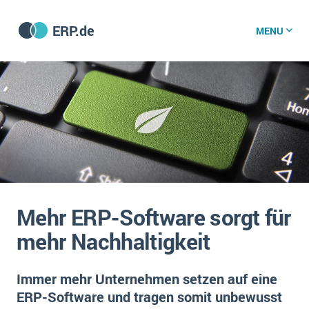
ERP.de
MENU
ERP software
Die 15 Schritte einer ERP‑Einführung
ERP vergleichen
Was ist ERP?
Hintergrund
ERP für jede Branche
Vorbereitung
Mehr ERP-Software sorgt für
ERP-Software nach Branche
ERP-Software nach Branchen
ERP Wissenszentrum
mehr Nachhaltigkeit
Plattform
Ämter
Betriebsgröße
Bau
Immer mehr Unternehmen setzen auf eine
Vorgestellt
Was ist ERP?
Funktionalitäten
ERP-Software und tragen somit unbewusst
Bildungseinrichtungen
ERP-Experten
Kosten