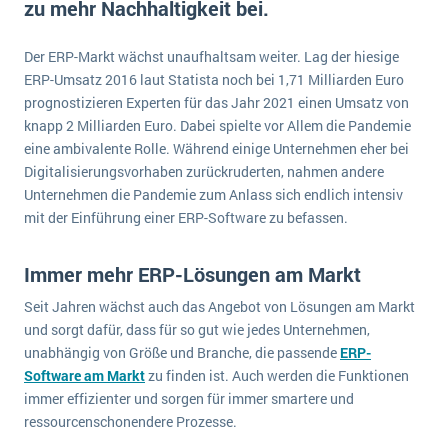
zu mehr Nachhaltigkeit bei.
E-commerce
Offene Stellen bei ERP-Lieferanten
Suche
Einzelhandel
Der ERP-Markt wächst unaufhaltsam weiter. Lag der hiesige
Über uns
Vergleich
Finanzen
ERP-Umsatz 2016 laut Statista noch bei 1,71 Milliarden Euro
DSGVO/GDPR
Auswahl
prognostizieren Experten für das Jahr 2021 einen Umsatz von
Die 4 Komponenten eines CRM-Systems
Grosshandel
knapp 2 Milliarden Euro. Dabei spielte vor Allem die Pandemie
Einführung
Impressum
Handel
eine ambivalente Rolle. Während einige Unternehmen eher bei
Schulung
5 Funktionen einer ERP-Software für Konzerne
Kontakt
Digitalisierungsvorhaben zurückruderten, nahmen andere
Handwerk
Auswertung
Unternehmen die Pandemie zum Anlass sich endlich intensiv
Was ist Data Mining? - Ein Leitfaden für Unternehmen
Health Care
mit der Einführung einer ERP-Software zu befassen.
Service und Wartung
IKT
Mehr über ERP-Software
Installation
Immer mehr ERP-Lösungen am Markt
Landwirtschaft
ERP Wissenszentrum
Seit Jahren wächst auch das Angebot von Lösungen am Markt
und sorgt dafür, dass für so gut wie jedes Unternehmen,
Maschinenbau
unabhängig von Größe und Branche, die passende
ERP-
Medien
Software am Markt
zu finden ist. Auch werden die Funktionen
NGO
immer effizienter und sorgen für immer smartere und
ressourcenschonendere Prozesse.
Lebensmittelindustrie
Ein WMS implementieren: Das sind die 6