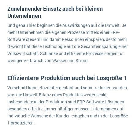
wichtigsten Punkte, die es zu beachten gilt
Logistik
Zunehmender Einsatz auch bei kleinen
Produktion
Unternehmen
Service Level Agreements (SLA) und ERP: Was muss man wissen?
Immobilien
Und genau hier beginnen die Auswirkungen auf die Umwelt. Je
mehr Unternehmen die eigenen Prozesse mittels einer ERP-
ERP-Software für Abfallentsorger
Services
Software steuern und damit Ressourcen einsparen, desto mehr
Textil und Mode
Digitale Arbeitsaufträge in Ihrem ERP- oder FSM-System: clever und effizient
Gewicht hat diese Technologie auf die Gesamteinsparung einer
Vermietung
Volkswirtschaft. Schlanke und effiziente Prozesse sorgen für
MEHR ÜBER ERP-SOFTWARE
weniger Verbrauch von Wasser und Strom.
Versorgung
Effizientere Produktion auch bei Losgröße 1
ERP News
Verschnitt kann effizienter geplant und somit reduziert werden,
was die Umwelt-Bilanz eines Produktes weiter senkt.
Insbesondere in der Produktion sind ERP-Software-Lösungen
besonders effektiv. Immer häufiger müssen Unternehmen auf
individuelle Wünsche der Kunden eingehen und in der Losgröße
SAP übernimmt Reltio für eine bessere
1 produzieren.
Datenintegration