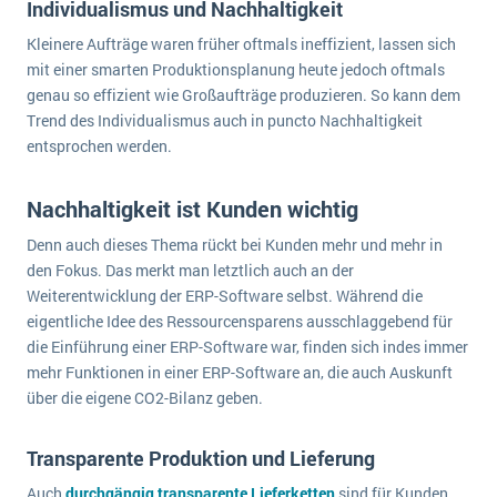
Individualismus und Nachhaltigkeit
Die „SaaSpocalypse“: Was ist das und was bedeutet es für die Zukunft von Unternehmenssoftware?
Kleinere Aufträge waren früher oftmals ineffizient, lassen sich
SAP investiert mit zwei strategischen Übernahmen in Enterprise-KI
mit einer smarten Produktionsplanung heute jedoch oftmals
genau so effizient wie Großaufträge produzieren. So kann dem
ERP-Trends in der Produktion
Trend des Individualismus auch in puncto Nachhaltigkeit
entsprochen werden.
NACHRICHTENARCHIV
Nachhaltigkeit ist Kunden wichtig
Denn auch dieses Thema rückt bei Kunden mehr und mehr in
den Fokus. Das merkt man letztlich auch an der
Weiterentwicklung der ERP-Software selbst. Während die
eigentliche Idee des Ressourcensparens ausschlaggebend für
die Einführung einer ERP-Software war, finden sich indes immer
mehr Funktionen in einer ERP-Software an, die auch Auskunft
über die eigene CO2-Bilanz geben.
Transparente Produktion und Lieferung
Auch
durchgängig transparente Lieferketten
sind für Kunden