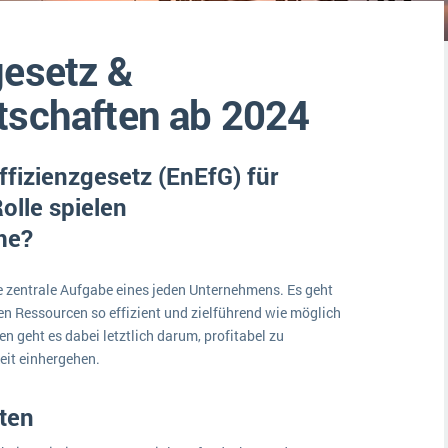
Medien
Funktionalitäten
Digitale Arbeitsaufträge in Ihrem ERP- oder FSM-System: clever und effizient
gesetz &
Lebensmittelindustrie
MEHR ÜBER ERP-SOFTWARE
Kosten
tschaften ab 2024
Produktion
Services
fizienzgesetz (EnEfG) für
Vermietung
lle spielen
me?
e zentrale Aufgabe eines jeden Unternehmens. Es geht
n Ressourcen so effizient und zielführend wie möglich
n geht es dabei letztlich darum, profitabel zu
eit einhergehen.
ten