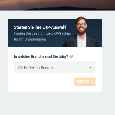
NGO
Service und Wartung
ERP-Trends in der Produktion
Logistik
NACHRICHTENARCHIV
Immobilien
Starten Sie Ihre ERP-Auswahl
Finden Sie das richtige ERP-System
Textil und Mode
für Ihr Unternehmen
Versorgung
In welcher Branche sind Sie tätig?
WEITER