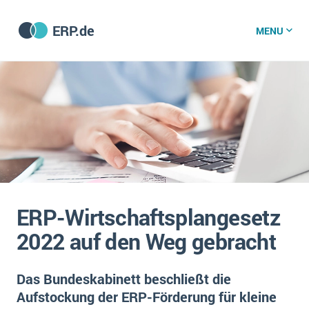
ERP.de
MENU
ERP software
Die 15 Schritte einer ERP‑Einführung
ERP vergleichen
Was ist ERP?
Hintergrund
ERP für jede Branche
Vorbereitung
ERP-Wirtschaftsplangesetz
ERP-Software nach Branche
ERP-Software nach Branchen
ERP Wissenszentrum
2022 auf den Weg gebracht
Plattform
Ämter
Betriebsgröße
Bau
Das Bundeskabinett beschließt die
Vorgestellt
Was ist ERP?
Funktionalitäten
Aufstockung der ERP-Förderung für kleine
Bildungseinrichtungen
ERP-Experten
Kosten