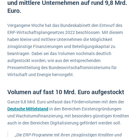
und mittlere Unternehmen auf rund 9,8 Mrd.
E-commerce
Offene Stellen bei ERP-Lieferanten
Euro.
Suche
Einzelhandel
Über uns
Vergleich
Finanzen
Vergangene Woche hat das Bundeskabinett den Entwurf des
DSGVO/GDPR
Auswahl
ERP-Wirtschaftsplangesetzes 2022 beschlossen. Mit diesem
Die 4 Komponenten eines CRM-Systems
Grosshandel
Einführung
Impressum
haben kleine und mittlere Unternehmen die Möglichkeit
Handel
zinsgünstige Finanzierungen und Beteiligungskapital zu
Schulung
5 Funktionen einer ERP-Software für Konzerne
Kontakt
Handwerk
beantragen. Dabei sei das Volumen nochmals deutlich
Auswertung
aufgestockt worden, wie aus der entsprechenden
Was ist Data Mining? - Ein Leitfaden für Unternehmen
Health Care
Pressemitteilung des Bundeswirtschaftsministeriums für
Service und Wartung
IKT
Mehr über ERP-Software
Wirtschaft und Energie hervorgeht.
Installation
Volumen auf fast 10 Mrd. Euro aufgestockt
Landwirtschaft
ERP Wissenszentrum
Maschinenbau
Ganze 9,8 Mrd. Euro umfasst das Fördervolumen mit dem der
Deutsche Mittelstand
in den Bereichen Existenzgründungen-
Medien
und Wachstumsfinanzierung, mit besonders günstigen Krediten
NGO
auch in den Bereichen Digitalisierung gefördert werden soll.
Lebensmittelindustrie
Ein WMS implementieren: Das sind die 6
„Die ERP-Programme mit ihren zinsgünstigen Krediten und