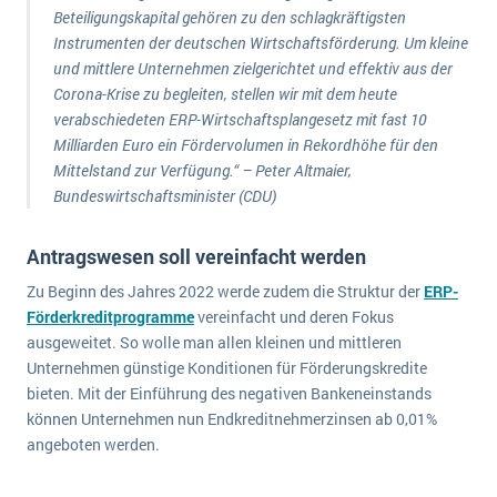
wichtigsten Punkte, die es zu beachten gilt
Logistik
Beteiligungskapital gehören zu den schlagkräftigsten
Instrumenten der deutschen Wirtschaftsförderung. Um kleine
Produktion
und mittlere Unternehmen zielgerichtet und effektiv aus der
Service Level Agreements (SLA) und ERP: Was muss man wissen?
Immobilien
Corona-Krise zu begleiten, stellen wir mit dem heute
ERP-Software für Abfallentsorger
verabschiedeten ERP-Wirtschaftsplangesetz mit fast 10
Services
Milliarden Euro ein Fördervolumen in Rekordhöhe für den
Textil und Mode
Digitale Arbeitsaufträge in Ihrem ERP- oder FSM-System: clever und effizient
Mittelstand zur Verfügung.“ – Peter Altmaier,
Vermietung
Bundeswirtschaftsminister (CDU)
MEHR ÜBER ERP-SOFTWARE
Versorgung
Antragswesen soll vereinfacht werden
ERP News
Zu Beginn des Jahres 2022 werde zudem die Struktur der
ERP-
Förderkreditprogramme
vereinfacht und deren Fokus
ausgeweitet. So wolle man allen kleinen und mittleren
Unternehmen günstige Konditionen für Förderungskredite
bieten. Mit der Einführung des negativen Bankeneinstands
können Unternehmen nun Endkreditnehmerzinsen ab 0,01%
SAP übernimmt Reltio für eine bessere
angeboten werden.
Datenintegration