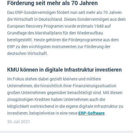
Förderung seit mehr als 70 Jahren
Die „SaaSpocalypse“: Was ist das und was bedeutet es für die Zukunft von Unternehmenssoftware?
Das ERP-Sondervermögen fördert nun seit mehr als 70 Jahren
SAP investiert mit zwei strategischen Übernahmen in Enterprise-KI
die Wirtschaft in Deutschland. Dieses Sondervermögen aus dem
European Recovery Programm wurde erstmals 1948 auf
ERP-Trends in der Produktion
Grundlage des Marshallplans für den Wiederaufbau
bereitgestellt. Heute gehören die Förderprogramme aus dem
NACHRICHTENARCHIV
ERP zu den wichtigsten Instrumenten zur Förderung der
deutschen Wirtschaft.
KMU können in digitale Infrastruktur investieren
Im Fokus stehen dabei gezielt kleinere und mittlere
Unternehmen, die hinsichtlich ihrer Finanzierungssituation
großen Unternehmen gegenüber benachteiligt sind. Mit diesen
zinsgünstigen Krediten haben Unternehmen auch die
Möglichkeit weitreichend in die eigene digitale Infrastruktur zu
investieren, beispielweise in eine neue
ERP-Software
.
30 Juli 2021