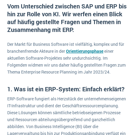
E-commerce
Vom Unterschied zwischen SAP und ERP bis
Offene Stellen bei ERP-Lieferanten
Suche
hin zur Rolle von KI. Wir werfen einen Blick
Einzelhandel
Über uns
Vergleich
auf häufig gestellte Fragen und Themen in
Finanzen
DSGVO/GDPR
Zusammenhang mit ERP.
Auswahl
Die 4 Komponenten eines CRM-Systems
Grosshandel
Einführung
Impressum
Handel
Der Markt für Business Software ist vielfältig, komplex und für
Schulung
5 Funktionen einer ERP-Software für Konzerne
Kontakt
branchenfremde Akteure in der
Orientierungsphase
einer
Handwerk
Auswertung
aktuellen Software-Projektes sehr undurchsichtig. Im
Was ist Data Mining? - Ein Leitfaden für Unternehmen
Health Care
Folgenden widmen wir uns daher häufig gestellten Fragen zum
Service und Wartung
IKT
Thema Enterprise Resource Planning im Jahr 2023/24.
Mehr über ERP-Software
Installation
1. Was ist ein ERP-System: Einfach erklärt?
Landwirtschaft
ERP Wissenszentrum
ERP-Software fungiert als Herzstück der unternehmenseigenen
Maschinenbau
IT-Infrastruktur und dient der Geschäftsressourcenplanung.
Medien
Diese Lösungen können sämtliche betriebseigenen Prozesse
NGO
und Ressourcen abteilungsübergreifend und ganzheitlich
abbilden. Von Business Intelligence (BI) über die
Lebensmittelindustrie
Ein WMS implementieren: Das sind die 6
Lagerverwaltung bis hin zur Produktionsanbindung verfügt ein