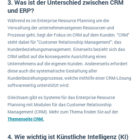
3. Was ist der Unterschied zwischen CRM
Die „SaaSpocalypse“: Was ist das und was bedeutet es für die Zukunft von Unternehmenssoftware?
und ERP?
SAP investiert mit zwei strategischen Übernahmen in Enterprise-KI
Während es im Enterprise Resource Planning um die
Verwaltung der unternehmenseigenen Ressourcen und
ERP-Trends in der Produktion
Prozesse geht, liegt der Fokus im CRM auf dem Kunden. "CRM"
steht dabei für "Customer Relationship Management"; das
NACHRICHTENARCHIV
Kundenbeziehungsmanagement. Einerseits bezieht sich das
CRM selbst auf die konsequente Ausrichtung eines
Unternehmens auf die eigenen Kunden. Andererseits erfordert
diese auch die systematische Gestaltung aller
Kundenbeziehungsprozesse, welche mithilfe einer CRM-Lösung
softwareseitig unterstützt wird.
Gleichsam gibt es Systeme für das Enterprise Resource
Planning mit Modulen für das Customer Relationship
Management (CRM). Mehr zum Thema finden Sie auf der
Themenseite CRM.
4. Wie wichtig ist Künstliche Intelligenz (KI)