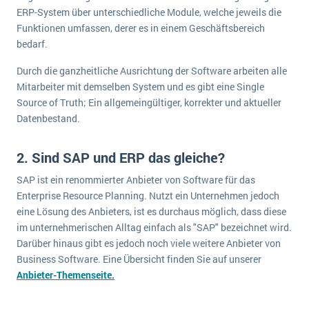
wichtigsten Punkte, die es zu beachten gilt
Logistik
ERP-System über unterschiedliche Module, welche jeweils die
Funktionen umfassen, derer es in einem Geschäftsbereich
Produktion
bedarf.
Service Level Agreements (SLA) und ERP: Was muss man wissen?
Immobilien
Durch die ganzheitliche Ausrichtung der Software arbeiten alle
ERP-Software für Abfallentsorger
Services
Mitarbeiter mit demselben System und es gibt eine Single
Textil und Mode
Digitale Arbeitsaufträge in Ihrem ERP- oder FSM-System: clever und effizient
Source of Truth; Ein allgemeingültiger, korrekter und aktueller
Datenbestand.
Vermietung
MEHR ÜBER ERP-SOFTWARE
Versorgung
2. Sind SAP und ERP das gleiche?
ERP News
SAP ist ein renommierter Anbieter von Software für das
Enterprise Resource Planning. Nutzt ein Unternehmen jedoch
eine Lösung des Anbieters, ist es durchaus möglich, dass diese
im unternehmerischen Alltag einfach als "SAP" bezeichnet wird.
Darüber hinaus gibt es jedoch noch viele weitere Anbieter von
Business Software. Eine Übersicht finden Sie auf unserer
SAP übernimmt Reltio für eine bessere
Anbieter-Themenseite.
Datenintegration