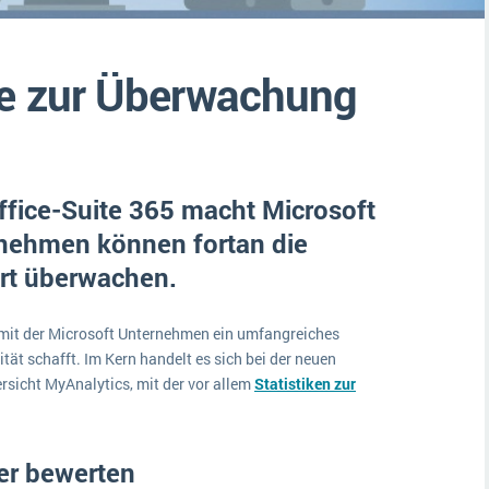
Medien
Funktionalitäten
Digitale Arbeitsaufträge in Ihrem ERP- oder FSM-System: clever und effizient
Lebensmittelindustrie
MEHR ÜBER ERP-SOFTWARE
re zur Überwachung
Kosten
Produktion
Services
Office-Suite 365 macht Microsoft
Vermietung
rnehmen können fortan die
iert überwachen.
, mit der Microsoft Unternehmen ein umfangreiches
tät schafft. Im Kern handelt es sich bei der neuen
rsicht MyAnalytics, mit der vor allem
Statistiken zur
er bewerten