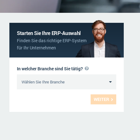
NGO
Service und Wartung
ERP-Trends in der Produktion
Logistik
NACHRICHTENARCHIV
Immobilien
Starten Sie Ihre ERP-Auswahl
Finden Sie das richtige ERP-System
Textil und Mode
für Ihr Unternehmen
Versorgung
In welcher Branche sind Sie tätig?
WEITER