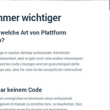
Medien
Funktionalitäten
Digitale Arbeitsaufträge in Ihrem ERP- oder FSM-System: clever und effizient
mmer wichtiger
Lebensmittelindustrie
MEHR ÜBER ERP-SOFTWARE
Kosten
Produktion
welche Art von Plattform
Services
n?
Vermietung
e in rascher Abfolge aufeinander. Künstliche
erksamkeit, aber es gibt noch viele andere interessante
und No-Code-Lösungen sind ein gutes Beispiel dafür.
pt sein, aber für viele ist der tatsächliche Unterschied
 gar keinem Code
en ermöglichen es Benutzern ohne umfassende
nem Ermessen zu erstellen bzw. zu bearbeiten. Dies
Sie erhalten einen Baukasten mit bestimmten