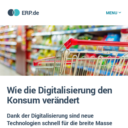
ERP.de
MENU
ERP software
Die 15 Schritte einer ERP‑Einführung
ERP vergleichen
Was ist ERP?
Hintergrund
ERP für jede Branche
Vorbereitung
Wie die Digitalisierung den
ERP-Software nach Branche
ERP-Software nach Branchen
ERP Wissenszentrum
Konsum verändert
Plattform
Ämter
Betriebsgröße
Bau
Dank der Digitalisierung sind neue
Vorgestellt
Was ist ERP?
Funktionalitäten
Technologien schnell für die breite Masse
Bildungseinrichtungen
ERP-Experten
Kosten