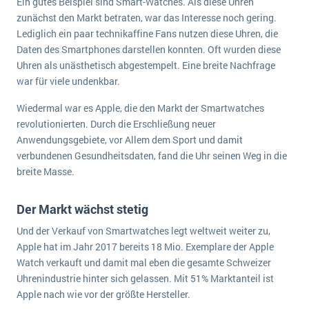
Ein gutes Beispiel sind Smart-Watches. Als diese Uhren
Die „SaaSpocalypse“: Was ist das und was bedeutet es für die Zukunft von Unternehmenssoftware?
zunächst den Markt betraten, war das Interesse noch gering.
Lediglich ein paar technikaffine Fans nutzen diese Uhren, die
SAP investiert mit zwei strategischen Übernahmen in Enterprise-KI
Daten des Smartphones darstellen konnten. Oft wurden diese
Uhren als unästhetisch abgestempelt. Eine breite Nachfrage
ERP-Trends in der Produktion
war für viele undenkbar.
NACHRICHTENARCHIV
Wiedermal war es Apple, die den Markt der Smartwatches
revolutionierten. Durch die Erschließung neuer
Anwendungsgebiete, vor Allem dem Sport und damit
verbundenen Gesundheitsdaten, fand die Uhr seinen Weg in die
breite Masse.
Der Markt wächst stetig
Und der Verkauf von Smartwatches legt weltweit weiter zu,
Apple hat im Jahr 2017 bereits 18 Mio. Exemplare der Apple
Watch verkauft und damit mal eben die gesamte Schweizer
Uhrenindustrie hinter sich gelassen. Mit 51% Marktanteil ist
Apple nach wie vor der größte Hersteller.