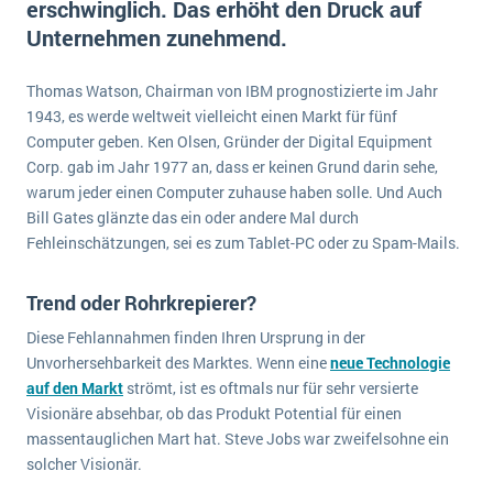
erschwinglich. Das erhöht den Druck auf
E-commerce
Offene Stellen bei ERP-Lieferanten
Unternehmen zunehmend.
Suche
Einzelhandel
Über uns
Vergleich
Finanzen
Thomas Watson, Chairman von IBM prognostizierte im Jahr
DSGVO/GDPR
Auswahl
1943, es werde weltweit vielleicht einen Markt für fünf
Die 4 Komponenten eines CRM-Systems
Grosshandel
Einführung
Impressum
Computer geben. Ken Olsen, Gründer der Digital Equipment
Handel
Corp. gab im Jahr 1977 an, dass er keinen Grund darin sehe,
Schulung
5 Funktionen einer ERP-Software für Konzerne
Kontakt
Handwerk
warum jeder einen Computer zuhause haben solle. Und Auch
Auswertung
Bill Gates glänzte das ein oder andere Mal durch
Was ist Data Mining? - Ein Leitfaden für Unternehmen
Health Care
Fehleinschätzungen, sei es zum Tablet-PC oder zu Spam-Mails.
Service und Wartung
IKT
Mehr über ERP-Software
Installation
Trend oder Rohrkrepierer?
Landwirtschaft
ERP Wissenszentrum
Diese Fehlannahmen finden Ihren Ursprung in der
Unvorhersehbarkeit des Marktes. Wenn eine
neue Technologie
Maschinenbau
auf den Markt
strömt, ist es oftmals nur für sehr versierte
Medien
Visionäre absehbar, ob das Produkt Potential für einen
NGO
massentauglichen Mart hat. Steve Jobs war zweifelsohne ein
solcher Visionär.
Lebensmittelindustrie
Ein WMS implementieren: Das sind die 6