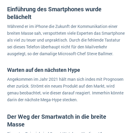
wichtigsten Punkte, die es zu beachten gilt
Logistik
Einführung des Smartphones wurde
Produktion
belächelt
Service Level Agreements (SLA) und ERP: Was muss man wissen?
Immobilien
Während er im iPhone die Zukunft der Kommunikation einer
ERP-Software für Abfallentsorger
Services
breiten Masse sah, verspotteten viele Experten das Smartphone
als viel zu teuer und unpraktisch. Durch die fehlende Tastatur
Textil und Mode
Digitale Arbeitsaufträge in Ihrem ERP- oder FSM-System: clever und effizient
sei dieses Telefon überhaupt nicht für den Mailverkehr
Vermietung
ausgelegt, so der damalige Microsoft-Chef Steve Ballmer.
MEHR ÜBER ERP-SOFTWARE
Versorgung
Warten auf den nächsten Hype
ERP News
Angekommen im Jahr 2021 hält man sich indes mit Prognosen
eher zurück. Strömt ein neues Produkt auf den Markt, wird
genau beobachtet, wie dieser darauf reagiert. Immerhin könnte
darin der nächste Mega-Hype stecken.
SAP übernimmt Reltio für eine bessere
Der Weg der Smartwatch in die breite
Datenintegration
Masse