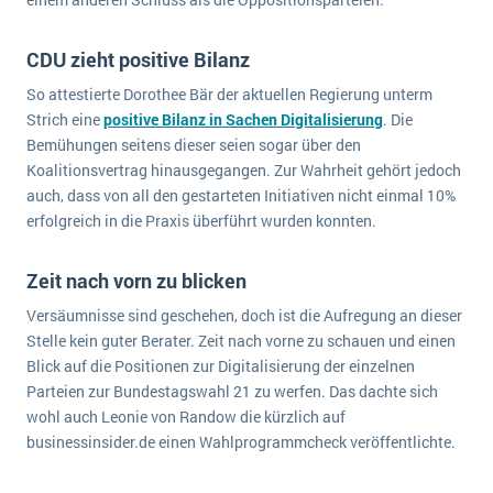
wichtigsten Punkte, die es zu beachten gilt
Logistik
Produktion
CDU zieht positive Bilanz
Service Level Agreements (SLA) und ERP: Was muss man wissen?
Immobilien
So attestierte Dorothee Bär der aktuellen Regierung unterm
ERP-Software für Abfallentsorger
Services
Strich eine
positive Bilanz in Sachen Digitalisierung
. Die
Bemühungen seitens dieser seien sogar über den
Textil und Mode
Digitale Arbeitsaufträge in Ihrem ERP- oder FSM-System: clever und effizient
Koalitionsvertrag hinausgegangen. Zur Wahrheit gehört jedoch
Vermietung
auch, dass von all den gestarteten Initiativen nicht einmal 10%
MEHR ÜBER ERP-SOFTWARE
erfolgreich in die Praxis überführt wurden konnten.
Versorgung
Zeit nach vorn zu blicken
ERP News
Versäumnisse sind geschehen, doch ist die Aufregung an dieser
Stelle kein guter Berater. Zeit nach vorne zu schauen und einen
Blick auf die Positionen zur Digitalisierung der einzelnen
Parteien zur Bundestagswahl 21 zu werfen. Das dachte sich
wohl auch Leonie von Randow die kürzlich auf
SAP übernimmt Reltio für eine bessere
businessinsider.de einen Wahlprogrammcheck veröffentlichte.
Datenintegration