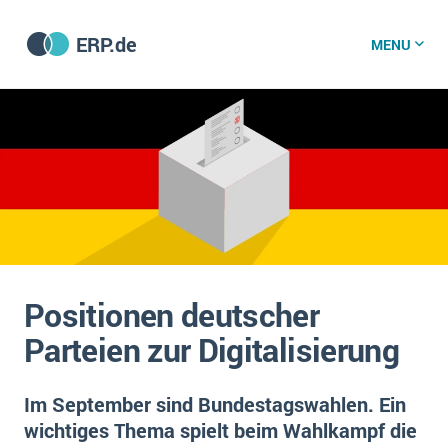
ERP.de
MENU
ERP software
Die 15 Schritte einer ERP‑Einführung
ERP vergleichen
Was ist ERP?
Hintergrund
ERP für jede Branche
Vorbereitung
Positionen deutscher
ERP-Software nach Branche
ERP-Software nach Branchen
ERP Wissenszentrum
Parteien zur Digitalisierung
Plattform
Ämter
Betriebsgröße
Bau
Im September sind Bundestagswahlen. Ein
Vorgestellt
Was ist ERP?
Funktionalitäten
wichtiges Thema spielt beim Wahlkampf die
Bildungseinrichtungen
ERP-Experten
Kosten