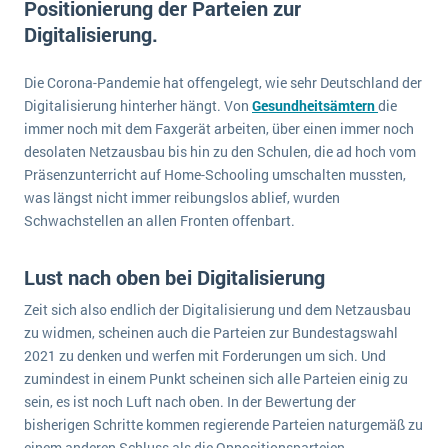
Positionierung der Parteien zur
E-commerce
Offene Stellen bei ERP-Lieferanten
Digitalisierung.
Suche
Einzelhandel
Über uns
Vergleich
Finanzen
Die Corona-Pandemie hat offengelegt, wie sehr Deutschland der
DSGVO/GDPR
Auswahl
Digitalisierung hinterher hängt. Von
Gesundheitsämtern
die
Die 4 Komponenten eines CRM-Systems
Grosshandel
Einführung
Impressum
immer noch mit dem Faxgerät arbeiten, über einen immer noch
Handel
desolaten Netzausbau bis hin zu den Schulen, die ad hoch vom
Schulung
5 Funktionen einer ERP-Software für Konzerne
Kontakt
Handwerk
Präsenzunterricht auf Home-Schooling umschalten mussten,
Auswertung
was längst nicht immer reibungslos ablief, wurden
Was ist Data Mining? - Ein Leitfaden für Unternehmen
Health Care
Schwachstellen an allen Fronten offenbart.
Service und Wartung
IKT
Mehr über ERP-Software
Installation
Lust nach oben bei Digitalisierung
Landwirtschaft
ERP Wissenszentrum
Zeit sich also endlich der Digitalisierung und dem Netzausbau
Maschinenbau
zu widmen, scheinen auch die Parteien zur Bundestagswahl
2021 zu denken und werfen mit Forderungen um sich. Und
Medien
zumindest in einem Punkt scheinen sich alle Parteien einig zu
NGO
sein, es ist noch Luft nach oben. In der Bewertung der
bisherigen Schritte kommen regierende Parteien naturgemäß zu
Lebensmittelindustrie
Ein WMS implementieren: Das sind die 6
einem anderen Schluss als die Oppositionsparteien.