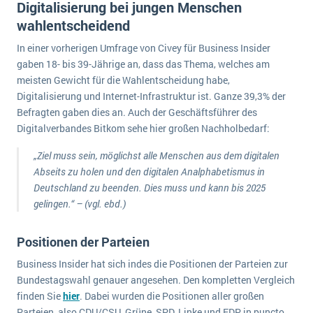
Digitalisierung bei jungen Menschen
Die „SaaSpocalypse“: Was ist das und was bedeutet es für die Zukunft von Unternehmenssoftware?
wahlentscheidend
SAP investiert mit zwei strategischen Übernahmen in Enterprise-KI
In einer vorherigen Umfrage von Civey für Business Insider
gaben 18- bis 39-Jährige an, dass das Thema, welches am
ERP-Trends in der Produktion
meisten Gewicht für die Wahlentscheidung habe,
Digitalisierung und Internet-Infrastruktur ist. Ganze 39,3% der
NACHRICHTENARCHIV
Befragten gaben dies an. Auch der Geschäftsführer des
Digitalverbandes Bitkom sehe hier großen Nachholbedarf:
„Ziel muss sein, möglichst alle Menschen aus dem digitalen
Abseits zu holen und den digitalen Analphabetismus in
Deutschland zu beenden. Dies muss und kann bis 2025
gelingen.“ – (vgl. ebd.)
Positionen der Parteien
Business Insider hat sich indes die Positionen der Parteien zur
Bundestagswahl genauer angesehen. Den kompletten Vergleich
finden Sie
hier
. Dabei wurden die Positionen aller großen
Parteien, also CDU/CSU, Grüne, SPD, Linke und FDP in puncto