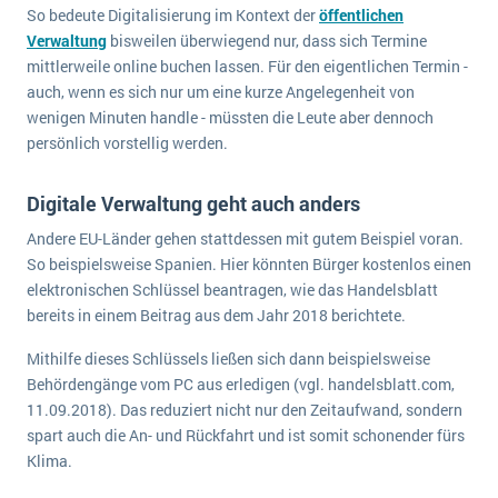
wichtigsten Punkte, die es zu beachten gilt
Logistik
So bedeute Digitalisierung im Kontext der
öffentlichen
Verwaltung
bisweilen überwiegend nur, dass sich Termine
Produktion
mittlerweile online buchen lassen. Für den eigentlichen Termin -
Service Level Agreements (SLA) und ERP: Was muss man wissen?
Immobilien
auch, wenn es sich nur um eine kurze Angelegenheit von
wenigen Minuten handle - müssten die Leute aber dennoch
ERP-Software für Abfallentsorger
Services
persönlich vorstellig werden.
Textil und Mode
Digitale Arbeitsaufträge in Ihrem ERP- oder FSM-System: clever und effizient
Vermietung
Digitale Verwaltung geht auch anders
MEHR ÜBER ERP-SOFTWARE
Versorgung
Andere EU-Länder gehen stattdessen mit gutem Beispiel voran.
So beispielsweise Spanien. Hier könnten Bürger kostenlos einen
ERP News
elektronischen Schlüssel beantragen, wie das Handelsblatt
bereits in einem Beitrag aus dem Jahr 2018 berichtete.
Mithilfe dieses Schlüssels ließen sich dann beispielsweise
Behördengänge vom PC aus erledigen (vgl. handelsblatt.com,
11.09.2018). Das reduziert nicht nur den Zeitaufwand, sondern
SAP übernimmt Reltio für eine bessere
spart auch die An- und Rückfahrt und ist somit schonender fürs
Datenintegration
Klima.