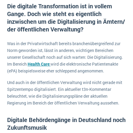
E-commerce
Die digitale Transformation ist in vollem
Offene Stellen bei ERP-Lieferanten
Suche
Gange. Doch wie steht es eigentlich
Einzelhandel
Über uns
Vergleich
inzwischen um die Digitalisierung in Ämtern/
Finanzen
DSGVO/GDPR
der öffentlichen Verwaltung?
Auswahl
Die 4 Komponenten eines CRM-Systems
Grosshandel
Einführung
Impressum
Handel
Was in der Privatwirtschaft bereits branchenübergreifend zur
Schulung
5 Funktionen einer ERP-Software für Konzerne
Kontakt
Norm geworden ist, lässt in anderen, wichtigen Bereichen
Handwerk
Auswertung
unserer Gesellschaft noch auf sich warten: Die Digitalisierung.
Was ist Data Mining? - Ein Leitfaden für Unternehmen
Health Care
Im Bereich
Health Care
wird die elektronische Patientenakte
Service und Wartung
IKT
(ePA) beispielsweise eher schleppend angenommen.
Mehr über ERP-Software
Installation
Und auch in der öffentlichen Verwaltung wird nicht gerade mit
Landwirtschaft
Spitzentempo digitalisiert. Ein aktueller t3n-Kommentar
ERP Wissenszentrum
beleuchtet, wie die Digitalisierungspläne der aktuellen
Maschinenbau
Regierung im Bereich der öffentlichen Verwaltung aussehen.
Medien
NGO
Digitale Behördengänge in Deutschland noch
Zukunftsmusik
Lebensmittelindustrie
Ein WMS implementieren: Das sind die 6