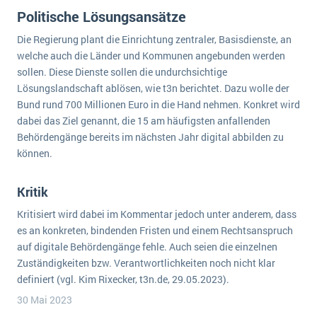
Die „SaaSpocalypse“: Was ist das und was bedeutet es für die Zukunft von Unternehmenssoftware?
Politische Lösungsansätze
Die Regierung plant die Einrichtung zentraler, Basisdienste, an
SAP investiert mit zwei strategischen Übernahmen in Enterprise-KI
welche auch die Länder und Kommunen angebunden werden
ERP-Trends in der Produktion
sollen. Diese Dienste sollen die undurchsichtige
Lösungslandschaft ablösen, wie t3n berichtet. Dazu wolle der
NACHRICHTENARCHIV
Bund rund 700 Millionen Euro in die Hand nehmen. Konkret wird
dabei das Ziel genannt, die 15 am häufigsten anfallenden
Behördengänge bereits im nächsten Jahr digital abbilden zu
können.
Kritik
Kritisiert wird dabei im Kommentar jedoch unter anderem, dass
es an konkreten, bindenden Fristen und einem Rechtsanspruch
auf digitale Behördengänge fehle. Auch seien die einzelnen
Zuständigkeiten bzw. Verantwortlichkeiten noch nicht klar
definiert (vgl. Kim Rixecker, t3n.de, 29.05.2023).
30 Mai 2023