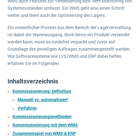
WMS auch Features zur Verbesserung bzw. dem Monitoring von
wichtigsten Punkte, die es zu beachten gilt
Logistik
Systemzuständen umfasst. Ein WMS geht also einen Schritt
Produktion
weiter und dient auch der Optimierung des Lagers.
Service Level Agreements (SLA) und ERP: Was muss man wissen?
Immobilien
Ein wesentlicher Prozess aus dem Bereich der Lagerverwaltung
ERP-Software für Abfallentsorger
Services
ist dabei der Warenausgang. Doch bevor ein Produkt versendet
werden kann, muss es zunächst verpackt und zuvor auf
Textil und Mode
Digitale Arbeitsaufträge in Ihrem ERP- oder FSM-System: clever und effizient
Grundlage des jeweiligen Auftrages zusammengestellt werden.
Vermietung
Wie Softwaresysteme wie LVS/WMS und ERP dabei helfen,
MEHR ÜBER ERP-SOFTWARE
erfahren Sie im Folgenden.
Versorgung
Inhaltsverzeichnis
ERP News
Kommissionierung: Definition
Manuell vs. automatisiert
Verfahren
Kommissionierungsmethoden
SAP übernimmt Reltio für eine bessere
Kommissionierung mit dem WMS
Datenintegration
Zusammenspiel von WMS & ERP