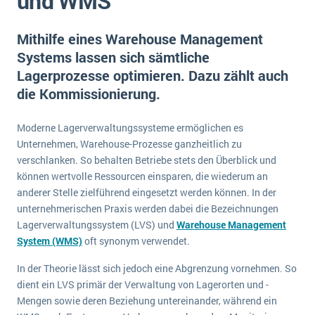
und WMS
E-commerce
Offene Stellen bei ERP-Lieferanten
Suche
Einzelhandel
Mithilfe eines Warehouse Management
Über uns
Vergleich
Finanzen
Systems lassen sich sämtliche
DSGVO/GDPR
Auswahl
Lagerprozesse optimieren. Dazu zählt auch
Die 4 Komponenten eines CRM-Systems
Grosshandel
Einführung
Impressum
die Kommissionierung.
Handel
Schulung
5 Funktionen einer ERP-Software für Konzerne
Kontakt
Handwerk
Moderne Lagerverwaltungssysteme ermöglichen es
Auswertung
Was ist Data Mining? - Ein Leitfaden für Unternehmen
Health Care
Unternehmen, Warehouse-Prozesse ganzheitlich zu
Service und Wartung
verschlanken. So behalten Betriebe stets den Überblick und
IKT
Mehr über ERP-Software
können wertvolle Ressourcen einsparen, die wiederum an
Installation
anderer Stelle zielführend eingesetzt werden können. In der
unternehmerischen Praxis werden dabei die Bezeichnungen
Landwirtschaft
ERP Wissenszentrum
Lagerverwaltungssystem (LVS) und
Warehouse Management
Maschinenbau
System (WMS)
oft synonym verwendet.
Medien
In der Theorie lässt sich jedoch eine Abgrenzung vornehmen. So
NGO
dient ein LVS primär der Verwaltung von Lagerorten und -
Mengen sowie deren Beziehung untereinander, während ein
Lebensmittelindustrie
Ein WMS implementieren: Das sind die 6