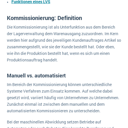
Funktionen eines LVS
Die „SaaSpocalypse“: Was ist das und was bedeutet es für die Zukunft von Unternehmenssoftware?
SAP investiert mit zwei strategischen Übernahmen in Enterprise-KI
Kommissionierung: Definition
Die Kommissionierung ist als Unterfunktion aus dem Bereich
ERP-Trends in der Produktion
der Lagerverwaltung dem Warenausgang zuzuordnen. Im Kern
NACHRICHTENARCHIV
werden hier aufgrund des jeweiligen Kundenauftrages Artikel so
zusammengestellt, wie sie der Kunde bestellt hat. Oder eben,
wie ihn die Produktion bestellt hat, wenn es sich um einen
Produktionsauftrag handelt.
Manuell vs. automatisiert
Im Bereich der Kommissionierung können unterschiedliche
Systeme Verfahren zum Einsatz kommen. Auf welche dabei
gesetzt wird, variiert häufig von Unternehmen zu Unternehmen.
Zunächst einmal ist zwischen dem manuellen und dem
automatisierten Kommissionieren zu unterscheiden.
Bei der maschinellen Abwicklung setzen Betriebe auf