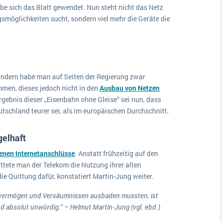
abe sich das Blatt gewendet. Nun steht nicht das Netz
möglichkeiten sucht, sondern viel mehr die Geräte die
ändern habe man auf Seiten der Regierung zwar
men, dieses jedoch nicht in den
Ausbau von Netzen
Ergebnis dieser „Eisenbahn ohne Gleise“ sei nun, dass
tschland teurer sei, als im europäischen Durchschnitt.
gelhaft
nen Internetanschlüsse
. Anstatt frühzeitig auf den
ttete man der Telekom die Nutzung ihrer alten
ie Quittung dafür, konstatiert Martin-Jung weiter.
Unvermögen und Versäumnissen ausbaden mussten, ist
d absolut unwürdig.“ – Helmut Martin-Jung (vgl. ebd.)