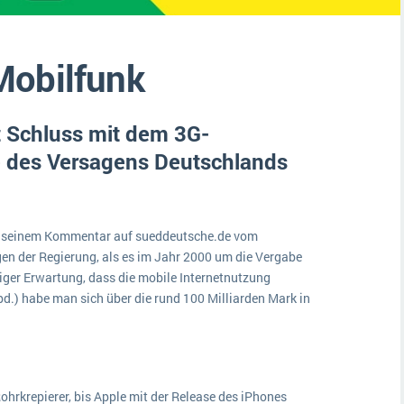
Medien
Funktionalitäten
Digitale Arbeitsaufträge in Ihrem ERP- oder FSM-System: clever und effizient
Lebensmittelindustrie
MEHR ÜBER ERP-SOFTWARE
Mobilfunk
Kosten
Produktion
t Schluss mit dem 3G-
Services
e des Versagens Deutschlands
Vermietung
 in seinem Kommentar auf sueddeutsche.de vom
gen der Regierung, als es im Jahr 2000 um die Vergabe
diger Erwartung, dass die mobile Internetnutzung
ebd.) habe man sich über die rund 100 Milliarden Mark in
ohrkrepierer, bis Apple mit der Release des iPhones