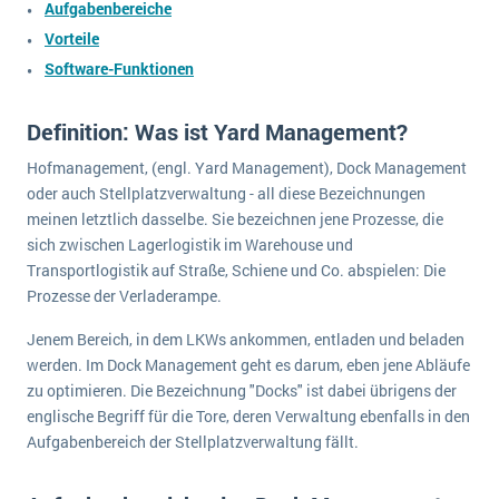
Aufgabenbereiche
wichtigsten Punkte, die es zu beachten gilt
Logistik
Vorteile
Produktion
Software-Funktionen
Service Level Agreements (SLA) und ERP: Was muss man wissen?
Immobilien
ERP-Software für Abfallentsorger
Services
Definition: Was ist Yard Management?
Textil und Mode
Digitale Arbeitsaufträge in Ihrem ERP- oder FSM-System: clever und effizient
Hofmanagement, (engl. Yard Management), Dock Management
Vermietung
oder auch Stellplatzverwaltung - all diese Bezeichnungen
MEHR ÜBER ERP-SOFTWARE
meinen letztlich dasselbe. Sie bezeichnen jene Prozesse, die
Versorgung
sich zwischen Lagerlogistik im Warehouse und
Transportlogistik auf Straße, Schiene und Co. abspielen: Die
ERP News
Prozesse der Verladerampe.
Jenem Bereich, in dem LKWs ankommen, entladen und beladen
werden. Im Dock Management geht es darum, eben jene Abläufe
zu optimieren. Die Bezeichnung "Docks" ist dabei übrigens der
englische Begriff für die Tore, deren Verwaltung ebenfalls in den
SAP übernimmt Reltio für eine bessere
Aufgabenbereich der Stellplatzverwaltung fällt.
Datenintegration