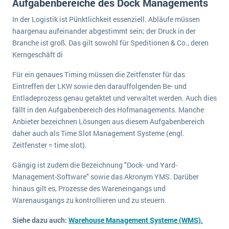
Aufgabenbereiche des Dock Managements
Die „SaaSpocalypse“: Was ist das und was bedeutet es für die Zukunft von Unternehmenssoftware?
In der Logistik ist Pünktlichkeit essenziell. Abläufe müssen
SAP investiert mit zwei strategischen Übernahmen in Enterprise-KI
haargenau aufeinander abgestimmt sein; der Druck in der
Branche ist groß. Das gilt sowohl für Speditionen & Co., deren
ERP-Trends in der Produktion
Kerngeschäft di
NACHRICHTENARCHIV
Für ein genaues Timing müssen die Zeitfenster für das
Eintreffen der LKW sowie den darauffolgenden Be- und
Entladeprozess genau getaktet und verwaltet werden. Auch dies
fällt in den Aufgabenbereich des Hofmanagements. Manche
Anbieter bezeichnen Lösungen aus diesem Aufgabenbereich
daher auch als Time Slot Management Systeme (engl.
Zeitfenster = time slot).
Gängig ist zudem die Bezeichnung "Dock- und Yard-
Management-Software" sowie das Akronym YMS. Darüber
hinaus gilt es, Prozesse des Wareneingangs und
Warenausgangs zu kontrollieren und zu steuern.
Siehe dazu auch:
Warehouse Management Systeme (WMS).