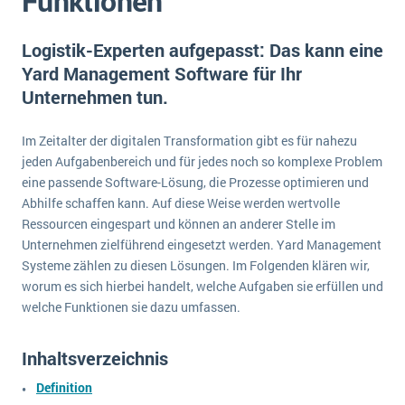
Funktionen
E-commerce
Offene Stellen bei ERP-Lieferanten
Suche
Einzelhandel
Logistik-Experten aufgepasst: Das kann eine
Über uns
Vergleich
Finanzen
Yard Management Software für Ihr
DSGVO/GDPR
Auswahl
Unternehmen tun.
Die 4 Komponenten eines CRM-Systems
Grosshandel
Einführung
Impressum
Handel
Im Zeitalter der digitalen Transformation gibt es für nahezu
Schulung
5 Funktionen einer ERP-Software für Konzerne
Kontakt
Handwerk
jeden Aufgabenbereich und für jedes noch so komplexe Problem
Auswertung
eine passende Software-Lösung, die Prozesse optimieren und
Was ist Data Mining? - Ein Leitfaden für Unternehmen
Health Care
Service und Wartung
Abhilfe schaffen kann. Auf diese Weise werden wertvolle
IKT
Mehr über ERP-Software
Ressourcen eingespart und können an anderer Stelle im
Installation
Unternehmen zielführend eingesetzt werden. Yard Management
Systeme zählen zu diesen Lösungen. Im Folgenden klären wir,
Landwirtschaft
ERP Wissenszentrum
worum es sich hierbei handelt, welche Aufgaben sie erfüllen und
Maschinenbau
welche Funktionen sie dazu umfassen.
Medien
Inhaltsverzeichnis
NGO
Lebensmittelindustrie
Definition
Ein WMS implementieren: Das sind die 6