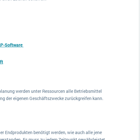
RP-Software
ft
lanung werden unter Ressourcen alle Betriebsmittel
lung der eigenen Geschäftszwecke zurückgreifen kann.
oder Endprodukten benötigt werden, wie auch alle jene
 verstanden. Es muss zu jedem Zeitpunkt gewährleistet