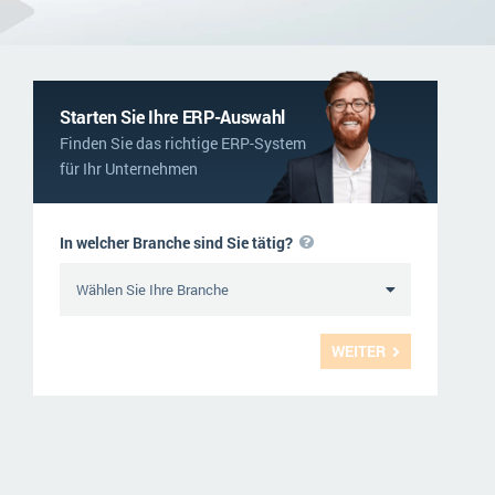
NGO
Service und Wartung
ERP-Trends in der Produktion
Logistik
NACHRICHTENARCHIV
Immobilien
Starten Sie Ihre ERP-Auswahl
Finden Sie das richtige ERP-System
Textil und Mode
für Ihr Unternehmen
Versorgung
In welcher Branche sind Sie tätig?
WEITER