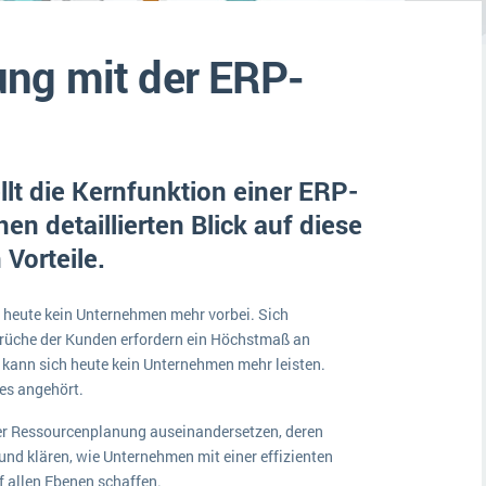
Medien
Funktionalitäten
Digitale Arbeitsaufträge in Ihrem ERP- oder FSM-System: clever und effizient
ng mit der ERP-
Lebensmittelindustrie
MEHR ÜBER ERP-SOFTWARE
Kosten
Produktion
Services
lt die Kernfunktion einer ERP-
Vermietung
en detaillierten Blick auf diese
Vorteile.
 heute kein Unternehmen mehr vorbei. Sich
rüche der Kunden erfordern ein Höchstmaß an
kann sich heute kein Unternehmen mehr leisten.
ses angehört.
 der Ressourcenplanung auseinandersetzen, deren
nd klären, wie Unternehmen mit einer effizienten
f allen Ebenen schaffen.