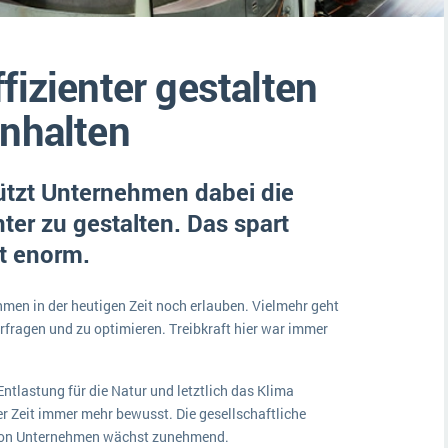
Medien
Funktionalitäten
Digitale Arbeitsaufträge in Ihrem ERP- oder FSM-System: clever und effizient
Lebensmittelindustrie
MEHR ÜBER ERP-SOFTWARE
fizienter gestalten
Kosten
Produktion
inhalten
Services
ützt Unternehmen dabei die
Vermietung
nter zu gestalten. Das spart
t enorm.
en in der heutigen Zeit noch erlauben. Vielmehr geht
rfragen und zu optimieren. Treibkraft hier war immer
tlastung für die Natur und letztlich das Klima
er Zeit immer mehr bewusst. Die gesellschaftliche
 von Unternehmen wächst zunehmend.