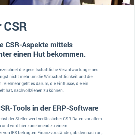
Medien
Funktionalitäten
Digitale Arbeitsaufträge in Ihrem ERP- oder FSM-System: clever und effizient
Lebensmittelindustrie
MEHR ÜBER ERP-SOFTWARE
r CSR
Kosten
Produktion
lle CSR-Aspekte mittels
Services
nter einen Hut bekommen.
Vermietung
ezeichnet die gesellschaftliche Verantwortung eines
ngst nicht mehr um die Wirtschaftlichkeit und die
 Vielmehr geht es darum, die Einflüsse, die ein
lt hat, nachvollziehen zu können.
SR-Tools in der ERP-Software
hst der Stellenwert verlässlicher CSR-Daten vor allem
n und wird hier zunehmend zu einem
er von IFS befragten Finanzvorstände gab demnach an,