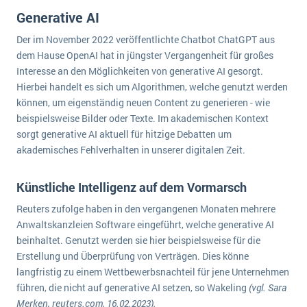
Die „SaaSpocalypse“: Was ist das und was bedeutet es für die Zukunft von Unternehmenssoftware?
Generative AI
SAP investiert mit zwei strategischen Übernahmen in Enterprise-KI
Der im November 2022 veröffentlichte Chatbot ChatGPT aus
dem Hause OpenAI hat in jüngster Vergangenheit für großes
ERP-Trends in der Produktion
Interesse an den Möglichkeiten von generative AI gesorgt.
Hierbei handelt es sich um Algorithmen, welche genutzt werden
NACHRICHTENARCHIV
können, um eigenständig neuen Content zu generieren - wie
beispielsweise Bilder oder Texte. Im akademischen Kontext
sorgt generative AI aktuell für hitzige Debatten um
akademisches Fehlverhalten in unserer digitalen Zeit.
Künstliche Intelligenz auf dem Vormarsch
Reuters zufolge haben in den vergangenen Monaten mehrere
Anwaltskanzleien Software eingeführt, welche generative AI
beinhaltet. Genutzt werden sie hier beispielsweise für die
Erstellung und Überprüfung von Verträgen. Dies könne
langfristig zu einem Wettbewerbsnachteil für jene Unternehmen
führen, die nicht auf generative AI setzen, so Wakeling
(vgl. Sara
Merken, reuters.com, 16.02.2023).