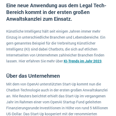
E-commerce
Eine neue Anwendung aus dem Legal Tech-
Offene Stellen bei ERP-Lieferanten
Suche
Bereich kommt in der ersten großen
Einzelhandel
Über uns
Vergleich
Anwaltskanzlei zum Einsatz.
Finanzen
DSGVO/GDPR
Auswahl
Die 4 Komponenten eines CRM-Systems
Grosshandel
Künstliche Intelligenz hält seit einigen Jahren immer mehr
Einführung
Impressum
Handel
Einzug in unterschiedliche Branchen und Lebensbereiche. Ein
Schulung
5 Funktionen einer ERP-Software für Konzerne
Kontakt
gern genanntes Beispiel für die Verbreitung Künstlicher
Handwerk
Intelligenz (KI) sind dabei Chatbots, die sich auf etlichen
Auswertung
Was ist Data Mining? - Ein Leitfaden für Unternehmen
Health Care
Internetseiten von Unternehmen zahlreicher Branchen finden
Service und Wartung
lassen. Hier erfahren Sie mehr über
IKT
KI-Trends im Jahr 2023
.
Mehr über ERP-Software
Installation
Über das Unternehmen
Landwirtschaft
ERP Wissenszentrum
Mit dem von OpenAI unterstützten Start-Up kommt nun die
Maschinenbau
Chatbot-Technologie auch in der ersten großen Anwaltskanzlei
Medien
an. Wie Reuters berichtet erhielt das Start-Up im vergangenen
Jahr im Rahmen einer vom OpenAI Startup Fund geleiteten
NGO
Finanzierungsrunde Investitionen in Höhe von rund 5 Millionen
Lebensmittelindustrie
Ein WMS implementieren: Das sind die 6
US-Dollar. Das Start-Up kooperiert mit der renommierten