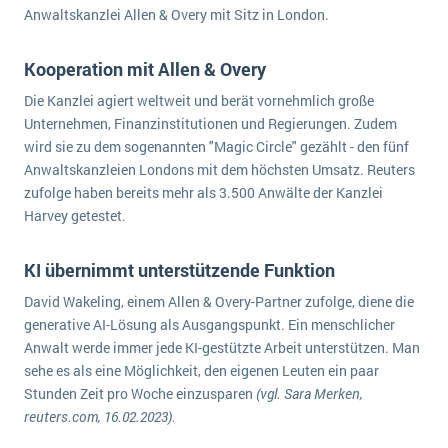
wichtigsten Punkte, die es zu beachten gilt
Logistik
Anwaltskanzlei Allen & Overy mit Sitz in London.
Produktion
Service Level Agreements (SLA) und ERP: Was muss man wissen?
Kooperation mit Allen & Overy
Immobilien
Die Kanzlei agiert weltweit und berät vornehmlich große
ERP-Software für Abfallentsorger
Services
Unternehmen, Finanzinstitutionen und Regierungen. Zudem
Textil und Mode
wird sie zu dem sogenannten "Magic Circle" gezählt - den fünf
Digitale Arbeitsaufträge in Ihrem ERP- oder FSM-System: clever und effizient
Anwaltskanzleien Londons mit dem höchsten Umsatz. Reuters
Vermietung
MEHR ÜBER ERP-SOFTWARE
zufolge haben bereits mehr als 3.500 Anwälte der Kanzlei
Versorgung
Harvey getestet.
ERP News
KI übernimmt unterstützende Funktion
David Wakeling, einem Allen & Overy-Partner zufolge, diene die
generative AI-Lösung als Ausgangspunkt. Ein menschlicher
Anwalt werde immer jede KI-gestützte Arbeit unterstützen. Man
sehe es als eine Möglichkeit, den eigenen Leuten ein paar
SAP übernimmt Reltio für eine bessere
Stunden Zeit pro Woche einzusparen
(vgl. Sara Merken,
Datenintegration
reuters.com, 16.02.2023).