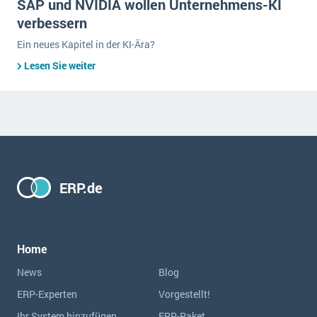
SAP und NVIDIA wollen Unternehmens-KI
verbessern
Ein neues Kapitel in der KI-Ära?
Lesen Sie weiter
ERP.de
Home
News
Blog
ERP-Experten
Vorgestellt!
Ihr System hinzufügen
ERP-Paket