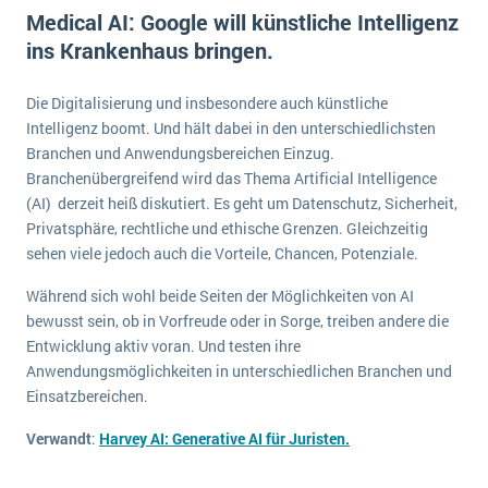
E-commerce
Medical AI: Google will künstliche Intelligenz
Offene Stellen bei ERP-Lieferanten
Suche
ins Krankenhaus bringen.
Einzelhandel
Über uns
Vergleich
Finanzen
DSGVO/GDPR
Die Digitalisierung und insbesondere auch künstliche
Auswahl
Die 4 Komponenten eines CRM-Systems
Grosshandel
Intelligenz boomt. Und hält dabei in den unterschiedlichsten
Einführung
Impressum
Handel
Branchen und Anwendungsbereichen Einzug.
Schulung
5 Funktionen einer ERP-Software für Konzerne
Kontakt
Branchenübergreifend wird das Thema Artificial Intelligence
Handwerk
(AI) derzeit heiß diskutiert. Es geht um Datenschutz, Sicherheit,
Auswertung
Was ist Data Mining? - Ein Leitfaden für Unternehmen
Health Care
Privatsphäre, rechtliche und ethische Grenzen. Gleichzeitig
Service und Wartung
sehen viele jedoch auch die Vorteile, Chancen, Potenziale.
IKT
Mehr über ERP-Software
Installation
Während sich wohl beide Seiten der Möglichkeiten von AI
bewusst sein, ob in Vorfreude oder in Sorge, treiben andere die
Landwirtschaft
ERP Wissenszentrum
Entwicklung aktiv voran. Und testen ihre
Maschinenbau
Anwendungsmöglichkeiten in unterschiedlichen Branchen und
Einsatzbereichen.
Medien
NGO
Verwandt
:
Harvey AI: Generative AI für Juristen.
Lebensmittelindustrie
Ein WMS implementieren: Das sind die 6