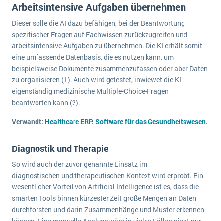
Arbeitsintensive Aufgaben übernehmen
Die „SaaSpocalypse“: Was ist das und was bedeutet es für die Zukunft von Unternehmenssoftware?
Dieser solle die AI dazu befähigen, bei der Beantwortung
SAP investiert mit zwei strategischen Übernahmen in Enterprise-KI
spezifischer Fragen auf Fachwissen zurückzugreifen und
arbeitsintensive Aufgaben zu übernehmen. Die KI erhält somit
ERP-Trends in der Produktion
eine umfassende Datenbasis, die es nutzen kann, um
beispielsweise Dokumente zusammenzufassen oder aber Daten
NACHRICHTENARCHIV
zu organisieren (1). Auch wird getestet, inwiewet die KI
eigenständig medizinische Multiple-Choice-Fragen
beantworten kann (2).
Verwandt:
Healthcare ERP: Software für das Gesundheitswesen.
Diagnostik und Therapie
So wird auch der zuvor genannte Einsatz im
diagnostischen und therapeutischen Kontext wird erprobt. Ein
wesentlicher Vorteil von Artificial Intelligence ist es, dass die
smarten Tools binnen kürzester Zeit große Mengen an Daten
durchforsten und darin Zusammenhänge und Muster erkennen
können. Eine manuelle Analyse wäre in vielen Fällen nicht nur