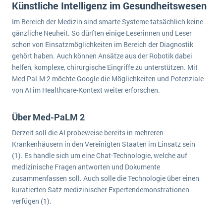
Künstliche Intelligenz im Gesundheitswesen
wichtigsten Punkte, die es zu beachten gilt
Logistik
Im Bereich der Medizin sind smarte Systeme tatsächlich keine
Produktion
Service Level Agreements (SLA) und ERP: Was muss man wissen?
gänzliche Neuheit. So dürften einige Leserinnen und Leser
Immobilien
schon von Einsatzmöglichkeiten im Bereich der Diagnostik
ERP-Software für Abfallentsorger
Services
gehört haben. Auch können Ansätze aus der Robotik dabei
helfen, komplexe, chirurgische Eingriffe zu unterstützen. Mit
Textil und Mode
Digitale Arbeitsaufträge in Ihrem ERP- oder FSM-System: clever und effizient
Med PaLM 2 möchte Google die Möglichkeiten und Potenziale
Vermietung
von AI im Healthcare-Kontext weiter erforschen.
MEHR ÜBER ERP-SOFTWARE
Versorgung
Über Med-PaLM 2
ERP News
Derzeit soll die AI probeweise bereits in mehreren
Krankenhäusern in den Vereinigten Staaten im Einsatz sein
(1). Es handle sich um eine Chat-Technologie, welche auf
medizinische Fragen antworten und Dokumente
zusammenfassen soll. Auch solle die Technologie über einen
kuratierten Satz medizinischer Expertendemonstrationen
SAP übernimmt Reltio für eine bessere
verfügen (1).
Datenintegration