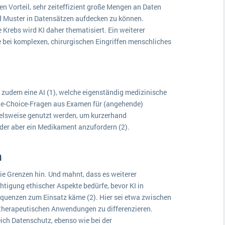
n Vorteil, sehr zeiteffizient große Mengen an Daten
Muster in Datensätzen aufdecken zu können.
Krebs wird KI daher thematisiert. Ein weiterer
re bei komplexen, chirurgischen Eingriffen menschliches
udem eine AI (1), welche eigenständig medizinische
le-Choice-Fragen aus Examen für (angehende)
ielsweise genutzt werden, um kurzerhand
der aber ein Medikament anzufordern (2).
n
die Grenzen hin. Und mahnt, dass es weiterer
igung ethischer Aspekte bedürfe, bevor KI in
quenzen zum Einsatz käme (2). Hier sei etwa zwischen
 therapeutischen Anwendungen zu differenzieren.
ich Datenschutz, ebenso wie bei der