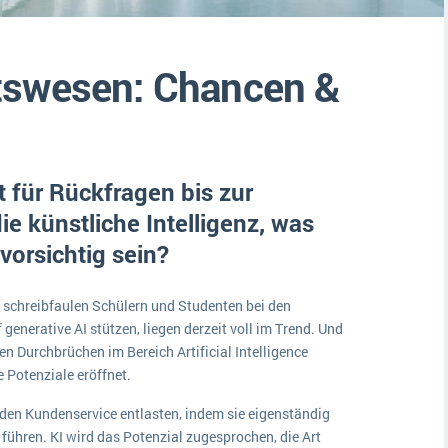
Medien
Funktionalitäten
Digitale Arbeitsaufträge in Ihrem ERP- oder FSM-System: clever und effizient
Lebensmittelindustrie
MEHR ÜBER ERP-SOFTWARE
tswesen: Chancen &
Kosten
Produktion
Services
 für Rückfragen bis zur
Vermietung
e künstliche Intelligenz, was
 vorsichtig sein?
ch schreibfaulen Schülern und Studenten bei den
f generative AI stützen, liegen derzeit voll im Trend. Und
en Durchbrüchen im Bereich Artificial Intelligence
 Potenziale eröffnet.
 den Kundenservice entlasten, indem sie eigenständig
ühren. KI wird das Potenzial zugesprochen, die Art