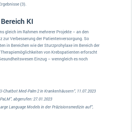
Ergebnisse (3).
 Bereich KI
gens gleich im Rahmen mehrerer Projekte – an den
nz zur Verbesserung der Patientenversorgung. So
n in Bereichen wie der Sturzprohylaxe im Bereich der
er Therapiemöglichkeiten von Krebspatienten erforscht
im Gesundheitswesen Einzug – wenngleich es noch
 KI-Chatbot Med-Palm 2 in Krankenhäusern“, 11.07.2023
-PaLM”, abgerufen: 27.01.2023
 Large Language Models in der Präzisionsmedizin auf“,