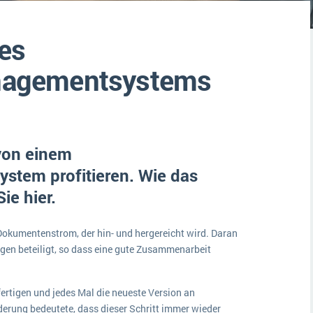
Medien
Funktionalitäten
Digitale Arbeitsaufträge in Ihrem ERP- oder FSM-System: clever und effizient
nes
Lebensmittelindustrie
MEHR ÜBER ERP-SOFTWARE
Kosten
agementsystems
Produktion
Services
Vermietung
von einem
em profitieren. Wie das
ie hier.
Dokumentenstrom, der hin- und hergereicht wird. Daran
ngen beteiligt, so dass eine gute Zusammenarbeit
ertigen und jedes Mal die neueste Version an
derung bedeutete, dass dieser Schritt immer wieder