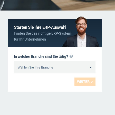
NGO
Service und Wartung
ERP-Trends in der Produktion
Logistik
NACHRICHTENARCHIV
Immobilien
Starten Sie Ihre ERP-Auswahl
Finden Sie das richtige ERP-System
Textil und Mode
für Ihr Unternehmen
Versorgung
In welcher Branche sind Sie tätig?
WEITER