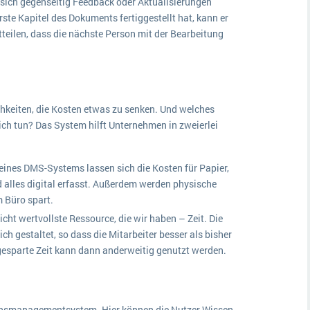
sich gegenseitig Feedback oder Aktualisierungen
rste Kapitel des Dokuments fertiggestellt hat, kann er
eilen, dass die nächste Person mit der Bearbeitung
hkeiten, die Kosten etwas zu senken. Und welches
ch tun? Das System hilft Unternehmen in zweierlei
 eines DMS-Systems lassen sich die Kosten für Papier,
d alles digital erfasst. Außerdem werden physische
 Büro spart.
icht wertvollste Ressource, die wir haben – Zeit. Die
h gestaltet, so dass die Mitarbeiter besser als bisher
esparte Zeit kann dann anderweitig genutzt werden.
nsmanagementsystem. Hier können die Nutzer Wissen