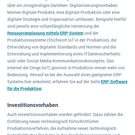
Die „SaaSpocalypse“: Was ist das und was bedeutet es für die Zukunft von Unternehmenssoftware?
über ein zinsgünstiges Darlehen. Digitalisierungsvorhaben
können digitale Produkte, eine digitale Produktion oder eine
SAP investiert mit zwei strategischen Übernahmen in Enterprise-KI
digitale Strategie und Organisation umfassen. Beispiele hierfür
sind jeweils eine vollumfängliche Vernetzung der
ERP-Trends in der Produktion
Ressourcenplanung mittels ERP-System
und der
Produktionssysteme (Stichwort IoT in der Produktion), die
NACHRICHTENARCHIV
Entwicklung von digitalen Standards und Normen und die
Entwicklung und Implementierung eines IT-Datensicherheits-
und/ oder Social-Media-Kommunikationskonzeptes. Das
Internet der Dinge (IoT) gewinnt in Produktion immer mehr von
Bedeutung. Worauf es bei der Auswahl eines geeigneten ERP-
Systems hier ankommt, erfahren Sie auf der Seite
ERP-Software
für die Produktion
.
Investitionsvorhaben
Auch Investitionsvorhaben werden gefördert. Dazu zählen die
Einführung neuer, technologisch fortschrittlicher
Produktionsverfahren, die Aufnahme neuer, technologisch