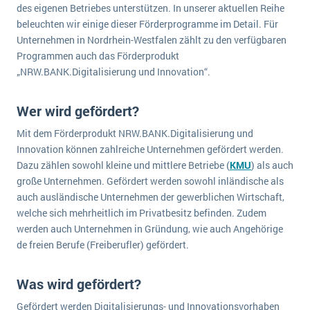
des eigenen Betriebes unterstützen. In unserer aktuellen Reihe
wichtigsten Punkte, die es zu beachten gilt
Logistik
beleuchten wir einige dieser Förderprogramme im Detail. Für
Produktion
Unternehmen in Nordrhein-Westfalen zählt zu den verfügbaren
Service Level Agreements (SLA) und ERP: Was muss man wissen?
Immobilien
Programmen auch das Förderprodukt
„NRW.BANK.Digitalisierung und Innovation“.
ERP-Software für Abfallentsorger
Services
Textil und Mode
Digitale Arbeitsaufträge in Ihrem ERP- oder FSM-System: clever und effizient
Wer wird gefördert?
Vermietung
MEHR ÜBER ERP-SOFTWARE
Mit dem Förderprodukt NRW.BANK.Digitalisierung und
Versorgung
Innovation können zahlreiche Unternehmen gefördert werden.
Dazu zählen sowohl kleine und mittlere Betriebe (
KMU
) als auch
ERP News
große Unternehmen. Gefördert werden sowohl inländische als
auch ausländische Unternehmen der gewerblichen Wirtschaft,
welche sich mehrheitlich im Privatbesitz befinden. Zudem
werden auch Unternehmen in Gründung, wie auch Angehörige
de freien Berufe (Freiberufler) gefördert.
SAP übernimmt Reltio für eine bessere
Was wird gefördert?
Datenintegration
Gefördert werden Digitalisierungs- und Innovationsvorhaben