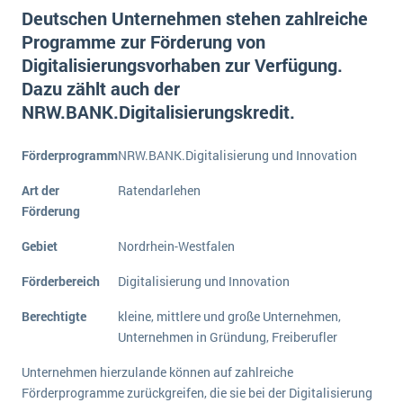
E-commerce
Deutschen Unternehmen stehen zahlreiche
Offene Stellen bei ERP-Lieferanten
Suche
Programme zur Förderung von
Einzelhandel
Über uns
Vergleich
Digitalisierungsvorhaben zur Verfügung.
Finanzen
DSGVO/GDPR
Dazu zählt auch der
Auswahl
Die 4 Komponenten eines CRM-Systems
Grosshandel
NRW.BANK.Digitalisierungskredit.
Einführung
Impressum
Handel
Schulung
5 Funktionen einer ERP-Software für Konzerne
Kontakt
Handwerk
Förderprogramm
NRW.BANK.Digitalisierung und Innovation
Auswertung
Was ist Data Mining? - Ein Leitfaden für Unternehmen
Health Care
Art der
Ratendarlehen
Service und Wartung
Förderung
IKT
Mehr über ERP-Software
Installation
Gebiet
Nordrhein-Westfalen
Landwirtschaft
ERP Wissenszentrum
Förderbereich
Digitalisierung und Innovation
Maschinenbau
Berechtigte
kleine, mittlere und große Unternehmen,
Medien
Unternehmen in Gründung, Freiberufler
NGO
Unternehmen hierzulande können auf zahlreiche
Lebensmittelindustrie
Ein WMS implementieren: Das sind die 6
Förderprogramme zurückgreifen, die sie bei der Digitalisierung