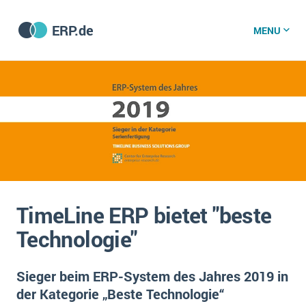
ERP.de
MENU
ERP software
Die 15 Schritte einer ERP‑Einführung
ERP vergleichen
Was ist ERP?
Hintergrund
ERP für jede Branche
Vorbereitung
TimeLine ERP bietet "beste
ERP-Software nach Branche
ERP-Software nach Branchen
ERP Wissenszentrum
Technologie"
Plattform
Ämter
Betriebsgröße
Bau
Sieger beim ERP-System des Jahres 2019 in
Vorgestellt
Was ist ERP?
Funktionalitäten
der Kategorie „Beste Technologie“
Bildungseinrichtungen
ERP-Experten
Kosten