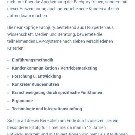
nicht nur über die Anerkennung der Fachjury freuen, sondern mit
wichtigsten Punkte, die es zu beachten gilt
Logistik
dieser Auszeichnung auch potentielle neue Kunden auf sich
Produktion
aufmerksam machen.
Service Level Agreements (SLA) und ERP: Was muss man wissen?
Immobilien
Die neunköpfige Fachjury, bestehend aus IT-Experten aus
ERP-Software für Abfallentsorger
Services
Wissenschaft, Medien und Beratung, bewertete die
teilnehmenden ERP-Systeme nach sieben verschiedenen
Textil und Mode
Digitale Arbeitsaufträge in Ihrem ERP- oder FSM-System: clever und effizient
Kriterien:
Vermietung
MEHR ÜBER ERP-SOFTWARE
Einführungsmethodik
Versorgung
Kundenkommunikation / Vertriebsmarketing
Forschung u. Entwicklung
ERP News
Konkreter Kundennutzen
Brancheneignung durch spezifische Funktionen
Ergonomie
Technologie und Integrationsumfang
SAP übernimmt Reltio für eine bessere
Sich in all diesen Bereichen am Ende durchzusetzen, sei ein
Datenintegration
besonderer Erfolg für TimeLine, da man in 12 Jahren
Entwicklungszeit und mit Investitionen von mehr als 8 Millionen