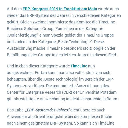
E-commerce
Offene Stellen bei ERP-Lieferanten
Auf dem
ERP-Kongress 2019 in Frankfurt am Main
wurde auch
Suche
Einzelhandel
wieder das ERP-System des Jahres in verschiedenen Kategorien
Über uns
Vergleich
Finanzen
gekürt. Gleich zweimal nominierte das Komitee die TimeLine
DSGVO/GDPR
Auswahl
Business Solutions Group. Zum einen in der Kategorie
Die 4 Komponenten eines CRM-Systems
Grosshandel
„Serienfertigung“, einem Spezialgebiet der TimeLine Gruppe
Einführung
Impressum
Handel
und zudem in der Kategorie „Beste Technologie“. Diese
Schulung
5 Funktionen einer ERP-Software für Konzerne
Kontakt
Auszeichnung mache TimeLine besonders stolz, obgleich der
Handwerk
Bemühungen der Gruppe in den letzten Jahren in diesem Feld.
Auswertung
Was ist Data Mining? - Ein Leitfaden für Unternehmen
Health Care
Service und Wartung
Und in eben dieser Kategorie wurde
TimeLine
nun
IKT
Mehr über ERP-Software
ausgezeichnet. Fortan kann man also voller stolz von sich
Installation
behaupten, über die „Beste Technologie“ im Bereich der ERP-
Systeme zu verfügen. Die renommierte Auszeichnung des
Landwirtschaft
ERP Wissenszentrum
Center for Enterprise Research (CER) der Universität Potsdam
Maschinenbau
gilt als wichtigste Auszeichnung im deutschsprachigen Raum.
Medien
Das Label
„ERP-System des Jahres“
dient überdies auch
NGO
Anwendern als Orientierungshilfe bei der komplexen Suche
Lebensmittelindustrie
nach einem geeignetem ERP-System. So kann sich TimeLine
Ein WMS implementieren: Das sind die 6