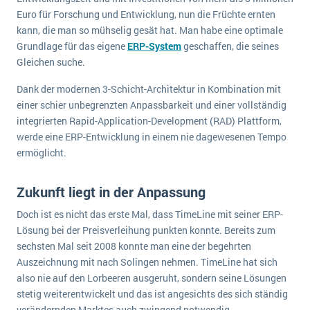
Die „SaaSpocalypse“: Was ist das und was bedeutet es für die Zukunft von Unternehmenssoftware?
Euro für Forschung und Entwicklung, nun die Früchte ernten
kann, die man so mühselig gesät hat. Man habe eine optimale
SAP investiert mit zwei strategischen Übernahmen in Enterprise-KI
Grundlage für das eigene
ERP-System
geschaffen, die seines
Gleichen suche.
ERP-Trends in der Produktion
Dank der modernen 3-Schicht-Architektur in Kombination mit
NACHRICHTENARCHIV
einer schier unbegrenzten Anpassbarkeit und einer vollständig
integrierten Rapid-Application-Development (RAD) Plattform,
werde eine ERP-Entwicklung in einem nie dagewesenen Tempo
ermöglicht.
Zukunft liegt in der Anpassung
Doch ist es nicht das erste Mal, dass TimeLine mit seiner ERP-
Lösung bei der Preisverleihung punkten konnte. Bereits zum
sechsten Mal seit 2008 konnte man eine der begehrten
Auszeichnung mit nach Solingen nehmen. TimeLine hat sich
also nie auf den Lorbeeren ausgeruht, sondern seine Lösungen
stetig weiterentwickelt und das ist angesichts des sich ständig
verändernden Marktes auch zwingend notwendig.