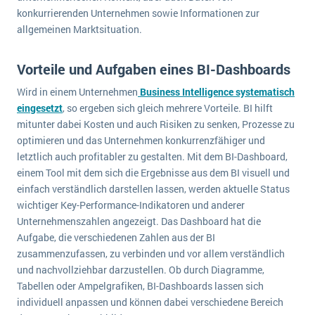
wichtigsten Punkte, die es zu beachten gilt
Logistik
konkurrierenden Unternehmen sowie Informationen zur
allgemeinen Marktsituation.
Produktion
Service Level Agreements (SLA) und ERP: Was muss man wissen?
Immobilien
Vorteile und Aufgaben eines BI-Dashboards
ERP-Software für Abfallentsorger
Services
Wird in einem Unternehmen
Business Intelligence systematisch
Textil und Mode
Digitale Arbeitsaufträge in Ihrem ERP- oder FSM-System: clever und effizient
eingesetzt
, so ergeben sich gleich mehrere Vorteile. BI hilft
Vermietung
mitunter dabei Kosten und auch Risiken zu senken, Prozesse zu
MEHR ÜBER ERP-SOFTWARE
optimieren und das Unternehmen konkurrenzfähiger und
Versorgung
letztlich auch profitabler zu gestalten. Mit dem BI-Dashboard,
einem Tool mit dem sich die Ergebnisse aus dem BI visuell und
ERP News
einfach verständlich darstellen lassen, werden aktuelle Status
wichtiger Key-Performance-Indikatoren und anderer
Unternehmenszahlen angezeigt. Das Dashboard hat die
Aufgabe, die verschiedenen Zahlen aus der BI
zusammenzufassen, zu verbinden und vor allem verständlich
und nachvollziehbar darzustellen. Ob durch Diagramme,
SAP übernimmt Reltio für eine bessere
Tabellen oder Ampelgrafiken, BI-Dashboards lassen sich
Datenintegration
individuell anpassen und können dabei verschiedene Bereich