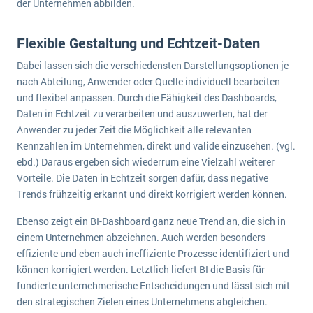
der Unternehmen abbilden.
Die „SaaSpocalypse“: Was ist das und was bedeutet es für die Zukunft von Unternehmenssoftware?
SAP investiert mit zwei strategischen Übernahmen in Enterprise-KI
Flexible Gestaltung und Echtzeit-Daten
Dabei lassen sich die verschiedensten Darstellungsoptionen je
ERP-Trends in der Produktion
nach Abteilung, Anwender oder Quelle individuell bearbeiten
NACHRICHTENARCHIV
und flexibel anpassen. Durch die Fähigkeit des Dashboards,
Daten in Echtzeit zu verarbeiten und auszuwerten, hat der
Anwender zu jeder Zeit die Möglichkeit alle relevanten
Kennzahlen im Unternehmen, direkt und valide einzusehen. (vgl.
ebd.) Daraus ergeben sich wiederrum eine Vielzahl weiterer
Vorteile. Die Daten in Echtzeit sorgen dafür, dass negative
Trends frühzeitig erkannt und direkt korrigiert werden können.
Ebenso zeigt ein BI-Dashboard ganz neue Trend an, die sich in
einem Unternehmen abzeichnen. Auch werden besonders
effiziente und eben auch ineffiziente Prozesse identifiziert und
können korrigiert werden. Letztlich liefert BI die Basis für
fundierte unternehmerische Entscheidungen und lässt sich mit
den strategischen Zielen eines Unternehmens abgleichen.