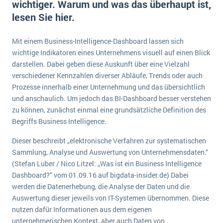
wichtiger. Warum und was das überhaupt ist,
E-commerce
Offene Stellen bei ERP-Lieferanten
lesen Sie hier.
Suche
Einzelhandel
Über uns
Vergleich
Finanzen
Mit einem Business-Intelligence-Dashboard lassen sich
DSGVO/GDPR
Auswahl
wichtige Indikatoren eines Unternehmens visuell auf einen Blick
Die 4 Komponenten eines CRM-Systems
Grosshandel
Einführung
Impressum
darstellen. Dabei geben diese Auskunft über eine Vielzahl
Handel
verschiedener Kennzahlen diverser Abläufe, Trends oder auch
Schulung
5 Funktionen einer ERP-Software für Konzerne
Kontakt
Handwerk
Prozesse innerhalb einer Unternehmung und das übersichtlich
Auswertung
und anschaulich. Um jedoch das BI-Dashboard besser verstehen
Was ist Data Mining? - Ein Leitfaden für Unternehmen
Health Care
zu können, zunächst einmal eine grundsätzliche Definition des
Service und Wartung
IKT
Mehr über ERP-Software
Begriffs Business Intelligence.
Installation
Dieser beschreibt „elektronische Verfahren zur systematischen
Landwirtschaft
ERP Wissenszentrum
Sammlung, Analyse und Auswertung von Unternehmensdaten.“
(Stefan Luber / Nico Litzel: „Was ist ein Business Intelligence
Maschinenbau
Dashboard?“ vom 01.09.16 auf bigdata-insider.de) Dabei
Medien
werden die Datenerhebung, die Analyse der Daten und die
NGO
Auswertung dieser jeweils von IT-Systemen übernommen. Diese
nutzen dafür Informationen aus dem eigenen
Lebensmittelindustrie
Ein WMS implementieren: Das sind die 6
unternehmerischen Kontext, aber auch Daten von