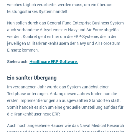
wichtigsten Punkte, die es zu beachten gilt
Logistik
welches täglich verarbeitet werden muss, um ein überaus
leistungsstarkes System handelt.
Produktion
Service Level Agreements (SLA) und ERP: Was muss man wissen?
Immobilien
Nun sollen durch das General Fund Enterprise Business System
auch vorhandene Altsysteme der Navy und Air Force abgelöst
ERP-Software für Abfallentsorger
Services
werden. Konkret geht es hier um die ERP-Systeme, die in den
Textil und Mode
jeweiligen Militärkrankenhäusern der Navy und Air Force zum
Digitale Arbeitsaufträge in Ihrem ERP- oder FSM-System: clever und effizient
Einsatz kommen.
Vermietung
MEHR ÜBER ERP-SOFTWARE
Versorgung
Siehe auch:
Healthcare ERP-Software.
ERP News
Ein sanfter Übergang
Im vergangenen Jahr wurde das System zunächst einer
Testphase unterzogen. Anfang diesen Jahres finden nun die
ersten Implementierungen an ausgewählten Standorten statt.
Somit handelt es sich um eine graduelle Umstellung auf das für
die Krankenhäuser neue ERP.
SAP übernimmt Reltio für eine bessere
Datenintegration
Auch hoch angesehene Häuser wie das Naval Medical Research