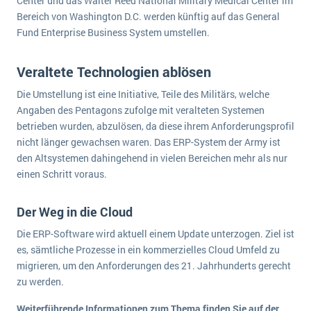
Center und das Walter Reed National Military Medical Center im
Die „SaaSpocalypse“: Was ist das und was bedeutet es für die Zukunft von Unternehmenssoftware?
Bereich von Washington D.C. werden künftig auf das General
Fund Enterprise Business System umstellen.
SAP investiert mit zwei strategischen Übernahmen in Enterprise-KI
ERP-Trends in der Produktion
Veraltete Technologien ablösen
Die Umstellung ist eine Initiative, Teile des Militärs, welche
NACHRICHTENARCHIV
Angaben des Pentagons zufolge mit veralteten Systemen
betrieben wurden, abzulösen, da diese ihrem Anforderungsprofil
nicht länger gewachsen waren. Das ERP-System der Army ist
den Altsystemen dahingehend in vielen Bereichen mehr als nur
einen Schritt voraus.
Der Weg in die Cloud
Die ERP-Software wird aktuell einem Update unterzogen. Ziel ist
es, sämtliche Prozesse in ein kommerzielles Cloud Umfeld zu
migrieren, um den Anforderungen des 21. Jahrhunderts gerecht
zu werden.
Weiterführende Informationen zum Thema finden Sie auf der