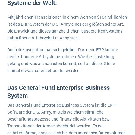
Systeme der Welt.
E-commerce
Offene Stellen bei ERP-Lieferanten
Suche
Einzelhandel
Mit jährlichen Transaktionen in einem Wert von $164 Milliarden
Über uns
Vergleich
Finanzen
ist das ERP-System der U.S. Army eines der größten seiner Art.
DSGVO/GDPR
Auswahl
Die Entwicklung dieses ganzheitlichen, ausgereiften Systems
Die 4 Komponenten eines CRM-Systems
Grosshandel
nahm über ein Jahrzehnt in Anspruch.
Einführung
Impressum
Handel
Schulung
5 Funktionen einer ERP-Software für Konzerne
Kontakt
Doch die Investition hat sich gelohnt: Das neue ERP konnte
Handwerk
bereits hunderte Altsysteme ablösen. Wie die Umstellung
Auswertung
Was ist Data Mining? - Ein Leitfaden für Unternehmen
Health Care
gelang und was als nächsten kommt, soll an dieser Stelle
Service und Wartung
einmal etwas näher betrachtet werden.
IKT
Mehr über ERP-Software
Installation
Das General Fund Enterprise Business
Landwirtschaft
ERP Wissenszentrum
System
Maschinenbau
Das General Fund Enterprise Business System ist die ERP-
Medien
Software der U.S. Army, mittels welchem sämtliche
Beschaffungsprozesse und finanzielle Aktivitäten bzw.
NGO
Transaktionen der Armee abgebildet werden. Es ist
Lebensmittelindustrie
Ein WMS implementieren: Das sind die 6
selbsterklärend, dass es sich bei dem immensen Datenvolumen,