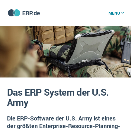
ERP.de
MENU
ERP software
Die 15 Schritte einer ERP‑Einführung
ERP vergleichen
Was ist ERP?
Hintergrund
ERP für jede Branche
Vorbereitung
Das ERP System der U.S.
ERP-Software nach Branche
ERP-Software nach Branchen
ERP Wissenszentrum
Army
Plattform
Ämter
Betriebsgröße
Bau
Die ERP-Software der U.S. Army ist eines
Vorgestellt
Was ist ERP?
Funktionalitäten
der größten Enterprise-Resource-Planning-
Bildungseinrichtungen
ERP-Experten
Kosten