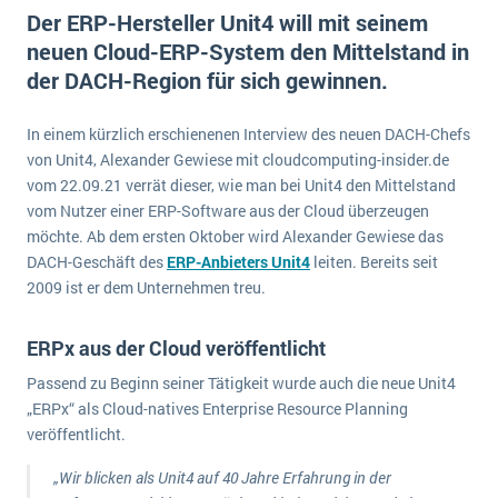
E-commerce
Der ERP-Hersteller Unit4 will mit seinem
Offene Stellen bei ERP-Lieferanten
Suche
neuen Cloud-ERP-System den Mittelstand in
Einzelhandel
Über uns
Vergleich
der DACH-Region für sich gewinnen.
Finanzen
DSGVO/GDPR
Auswahl
Die 4 Komponenten eines CRM-Systems
Grosshandel
In einem kürzlich erschienenen Interview des neuen DACH-Chefs
Einführung
Impressum
Handel
von Unit4, Alexander Gewiese mit cloudcomputing-insider.de
Schulung
5 Funktionen einer ERP-Software für Konzerne
Kontakt
vom 22.09.21 verrät dieser, wie man bei Unit4 den Mittelstand
Handwerk
vom Nutzer einer ERP-Software aus der Cloud überzeugen
Auswertung
Was ist Data Mining? - Ein Leitfaden für Unternehmen
Health Care
möchte. Ab dem ersten Oktober wird Alexander Gewiese das
Service und Wartung
DACH-Geschäft des
IKT
ERP-Anbieters Unit4
leiten. Bereits seit
Mehr über ERP-Software
2009 ist er dem Unternehmen treu.
Installation
Landwirtschaft
ERP Wissenszentrum
ERPx aus der Cloud veröffentlicht
Maschinenbau
Passend zu Beginn seiner Tätigkeit wurde auch die neue Unit4
Medien
„ERPx“ als Cloud-natives Enterprise Resource Planning
veröffentlicht.
NGO
Lebensmittelindustrie
„Wir blicken als Unit4 auf 40 Jahre Erfahrung in der
Ein WMS implementieren: Das sind die 6