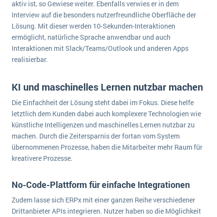
aktiv ist, so Gewiese weiter. Ebenfalls verwies er in dem
Die „SaaSpocalypse“: Was ist das und was bedeutet es für die Zukunft von Unternehmenssoftware?
Interview auf die besonders nutzerfreundliche Oberfläche der
Lösung. Mit dieser werden 10-Sekunden-Interaktionen
SAP investiert mit zwei strategischen Übernahmen in Enterprise-KI
ermöglicht, natürliche Sprache anwendbar und auch
ERP-Trends in der Produktion
Interaktionen mit Slack/Teams/Outlook und anderen Apps
realisierbar.
NACHRICHTENARCHIV
KI und maschinelles Lernen nutzbar machen
Die Einfachheit der Lösung steht dabei im Fokus. Diese helfe
letztlich dem Kunden dabei auch komplexere Technologien wie
künstliche Intelligenzen und maschinelles Lernen nutzbar zu
machen. Durch die Zeitersparnis der fortan vom System
übernommenen Prozesse, haben die Mitarbeiter mehr Raum für
kreativere Prozesse.
No-Code-Plattform für einfache Integrationen
Zudem lasse sich ERPx mit einer ganzen Reihe verschiedener
Drittanbieter APIs integrieren. Nutzer haben so die Möglichkeit