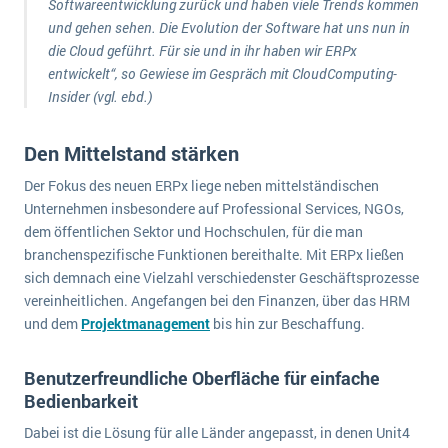
Softwareentwicklung zurück und haben viele Trends kommen
wichtigsten Punkte, die es zu beachten gilt
Logistik
und gehen sehen. Die Evolution der Software hat uns nun in
Produktion
die Cloud geführt. Für sie und in ihr haben wir ERPx
Service Level Agreements (SLA) und ERP: Was muss man wissen?
entwickelt“, so Gewiese im Gespräch mit CloudComputing-
Immobilien
Insider (vgl. ebd.)
ERP-Software für Abfallentsorger
Services
Textil und Mode
Digitale Arbeitsaufträge in Ihrem ERP- oder FSM-System: clever und effizient
Den Mittelstand stärken
Vermietung
Der Fokus des neuen ERPx liege neben mittelständischen
MEHR ÜBER ERP-SOFTWARE
Versorgung
Unternehmen insbesondere auf Professional Services, NGOs,
dem öffentlichen Sektor und Hochschulen, für die man
branchenspezifische Funktionen bereithalte. Mit ERPx ließen
ERP News
sich demnach eine Vielzahl verschiedenster Geschäftsprozesse
vereinheitlichen. Angefangen bei den Finanzen, über das HRM
und dem
Projektmanagement
bis hin zur Beschaffung.
Benutzerfreundliche Oberfläche für einfache
SAP übernimmt Reltio für eine bessere
Bedienbarkeit
Datenintegration
Dabei ist die Lösung für alle Länder angepasst, in denen Unit4