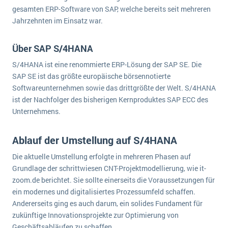
wichtigsten Punkte, die es zu beachten gilt
Logistik
gesamten ERP-Software von SAP, welche bereits seit mehreren
Jahrzehnten im Einsatz war.
Produktion
Service Level Agreements (SLA) und ERP: Was muss man wissen?
Immobilien
Über SAP S/4HANA
ERP-Software für Abfallentsorger
Services
S/4HANA ist eine renommierte ERP-Lösung der SAP SE. Die
Textil und Mode
Digitale Arbeitsaufträge in Ihrem ERP- oder FSM-System: clever und effizient
SAP SE ist das größte europäische börsennotierte
Vermietung
Softwareunternehmen sowie das drittgrößte der Welt. S/4HANA
MEHR ÜBER ERP-SOFTWARE
ist der Nachfolger des bisherigen Kernproduktes SAP ECC des
Versorgung
Unternehmens.
ERP News
Ablauf der Umstellung auf S/4HANA
Die aktuelle Umstellung erfolgte in mehreren Phasen auf
Grundlage der schrittwiesen CNT-Projektmodellierung, wie it-
zoom.de berichtet. Sie sollte einerseits die Voraussetzungen für
ein modernes und digitalisiertes Prozessumfeld schaffen.
SAP übernimmt Reltio für eine bessere
Andererseits ging es auch darum, ein solides Fundament für
Datenintegration
zukünftige Innovationsprojekte zur Optimierung von
Geschäftsabläufen zu schaffen.