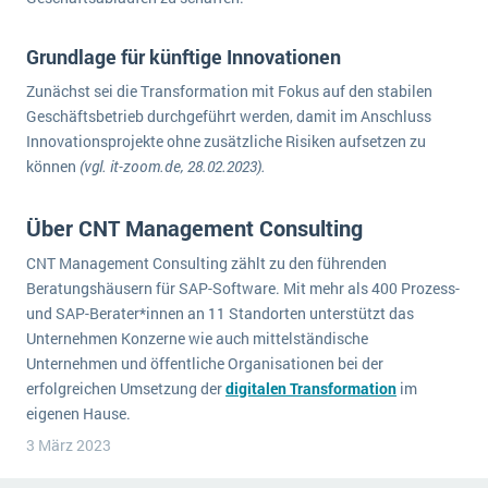
Die „SaaSpocalypse“: Was ist das und was bedeutet es für die Zukunft von Unternehmenssoftware?
Grundlage für künftige Innovationen
SAP investiert mit zwei strategischen Übernahmen in Enterprise-KI
Zunächst sei die Transformation mit Fokus auf den stabilen
ERP-Trends in der Produktion
Geschäftsbetrieb durchgeführt werden, damit im Anschluss
Innovationsprojekte ohne zusätzliche Risiken aufsetzen zu
NACHRICHTENARCHIV
können
(vgl. it-zoom.de, 28.02.2023).
Über CNT Management Consulting
CNT Management Consulting zählt zu den führenden
Beratungshäusern für SAP-Software. Mit mehr als 400 Prozess-
und SAP-Berater*innen an 11 Standorten unterstützt das
Unternehmen Konzerne wie auch mittelständische
Unternehmen und öffentliche Organisationen bei der
erfolgreichen Umsetzung der
digitalen Transformation
im
eigenen Hause.
3 März 2023