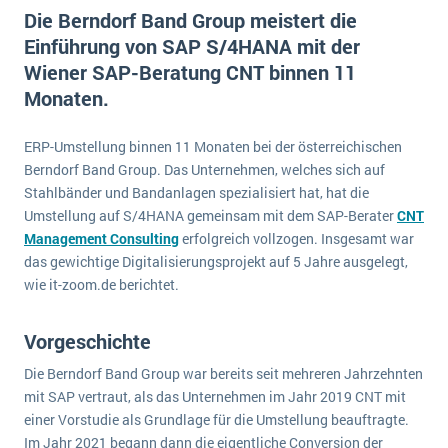
E-commerce
Die Berndorf Band Group meistert die
Offene Stellen bei ERP-Lieferanten
Suche
Einführung von SAP S/4HANA mit der
Einzelhandel
Über uns
Vergleich
Wiener SAP-Beratung CNT binnen 11
Finanzen
DSGVO/GDPR
Monaten.
Auswahl
Die 4 Komponenten eines CRM-Systems
Grosshandel
Einführung
Impressum
Handel
ERP-Umstellung binnen 11 Monaten bei der österreichischen
Schulung
5 Funktionen einer ERP-Software für Konzerne
Kontakt
Berndorf Band Group. Das Unternehmen, welches sich auf
Handwerk
Auswertung
Stahlbänder und Bandanlagen spezialisiert hat, hat die
Was ist Data Mining? - Ein Leitfaden für Unternehmen
Health Care
Umstellung auf S/4HANA gemeinsam mit dem SAP-Berater
CNT
Service und Wartung
IKT
Management Consulting
erfolgreich vollzogen. Insgesamt war
Mehr über ERP-Software
das gewichtige Digitalisierungsprojekt auf 5 Jahre ausgelegt,
Installation
wie it-zoom.de berichtet.
Landwirtschaft
ERP Wissenszentrum
Maschinenbau
Vorgeschichte
Medien
Die Berndorf Band Group war bereits seit mehreren Jahrzehnten
NGO
mit SAP vertraut, als das Unternehmen im Jahr 2019 CNT mit
einer Vorstudie als Grundlage für die Umstellung beauftragte.
Lebensmittelindustrie
Ein WMS implementieren: Das sind die 6
Im Jahr 2021 begann dann die eigentliche Conversion der