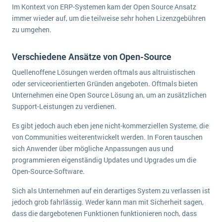
Im Kontext von ERP-Systemen kam der Open Source Ansatz
Die „SaaSpocalypse“: Was ist das und was bedeutet es für die Zukunft von Unternehmenssoftware?
immer wieder auf, um die teilweise sehr hohen Lizenzgebühren
SAP investiert mit zwei strategischen Übernahmen in Enterprise-KI
zu umgehen.
ERP-Trends in der Produktion
Verschiedene Ansätze von Open-Source
NACHRICHTENARCHIV
Quellenoffene Lösungen werden oftmals aus altruistischen
oder serviceorientierten Gründen angeboten. Oftmals bieten
Unternehmen eine Open Source Lösung an, um an zusätzlichen
Support-Leistungen zu verdienen.
Es gibt jedoch auch eben jene nicht-kommerziellen Systeme, die
von Communities weiterentwickelt werden. In Foren tauschen
sich Anwender über mögliche Anpassungen aus und
programmieren eigenständig Updates und Upgrades um die
Open-Source-Software.
Sich als Unternehmen auf ein derartiges System zu verlassen ist
jedoch grob fahrlässig. Weder kann man mit Sicherheit sagen,
dass die dargebotenen Funktionen funktionieren noch, dass