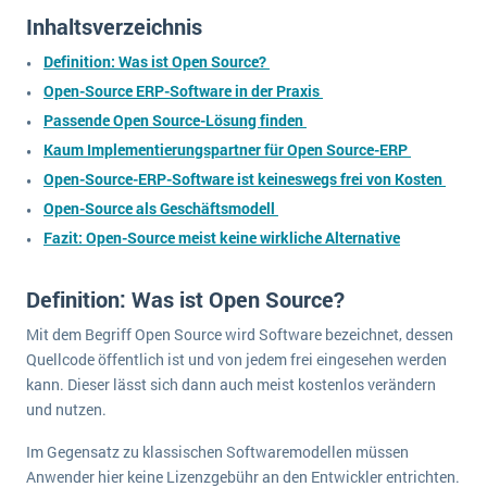
wichtigsten Punkte, die es zu beachten gilt
Logistik
Inhaltsverzeichnis
Produktion
Definition: Was ist Open Source?
Service Level Agreements (SLA) und ERP: Was muss man wissen?
Immobilien
Open-Source ERP-Software in der Praxis
ERP-Software für Abfallentsorger
Services
Passende Open Source-Lösung finden
Kaum Implementierungspartner für Open Source-ERP
Textil und Mode
Digitale Arbeitsaufträge in Ihrem ERP- oder FSM-System: clever und effizient
Open-Source-ERP-Software ist keineswegs frei von Kosten
Vermietung
MEHR ÜBER ERP-SOFTWARE
Open-Source als Geschäftsmodell
Versorgung
Fazit: Open-Source meist keine wirkliche Alternative
ERP News
Definition: Was ist Open Source?
Mit dem Begriff Open Source wird Software bezeichnet, dessen
Quellcode öffentlich ist und von jedem frei eingesehen werden
kann. Dieser lässt sich dann auch meist kostenlos verändern
und nutzen.
SAP übernimmt Reltio für eine bessere
Datenintegration
Im Gegensatz zu klassischen Softwaremodellen müssen
Anwender hier keine Lizenzgebühr an den Entwickler entrichten.