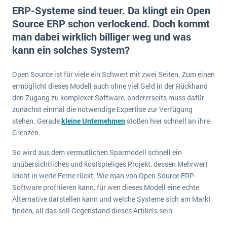
E-commerce
ERP-Systeme sind teuer. Da klingt ein Open
Offene Stellen bei ERP-Lieferanten
Suche
Source ERP schon verlockend. Doch kommt
Einzelhandel
Über uns
Vergleich
man dabei wirklich billiger weg und was
Finanzen
DSGVO/GDPR
kann ein solches System?
Auswahl
Die 4 Komponenten eines CRM-Systems
Grosshandel
Einführung
Impressum
Handel
Open Source ist für viele ein Schwert mit zwei Seiten. Zum einen
Schulung
5 Funktionen einer ERP-Software für Konzerne
Kontakt
ermöglicht dieses Modell auch ohne viel Geld in der Rückhand
Handwerk
Auswertung
den Zugang zu komplexer Software, andererseits muss dafür
Was ist Data Mining? - Ein Leitfaden für Unternehmen
Health Care
zunächst einmal die notwendige Expertise zur Verfügung
Service und Wartung
IKT
stehen. Gerade
kleine Unternehmen
stoßen hier schnell an ihre
Mehr über ERP-Software
Grenzen.
Installation
Landwirtschaft
So wird aus dem vermutlichen Sparmodell schnell ein
ERP Wissenszentrum
unübersichtliches und kostspieliges Projekt, dessen Mehrwert
Maschinenbau
leicht in weite Ferne rückt. Wie man von Open Source ERP-
Medien
Software profitieren kann, für wen dieses Modell eine echte
Alternative darstellen kann und welche Systeme sich am Markt
NGO
finden, all das soll Gegenstand dieses Artikels sein.
Lebensmittelindustrie
Ein WMS implementieren: Das sind die 6