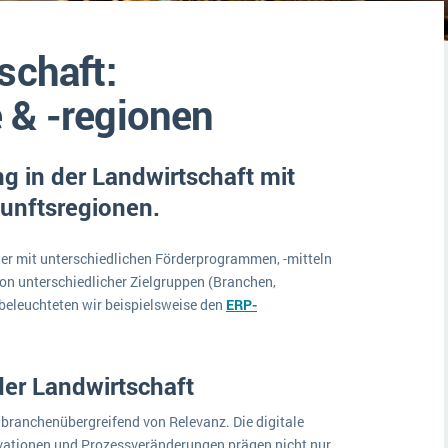
Medien
Funktionalitäten
Digitale Arbeitsaufträge in Ihrem ERP- oder FSM-System: clever und effizient
schaft:
Lebensmittelindustrie
MEHR ÜBER ERP-SOFTWARE
Kosten
 & -regionen
Produktion
Services
ng in der Landwirtschaft mit
Vermietung
unftsregionen.
her mit unterschiedlichen Förderprogrammen, -mitteln
n unterschiedlicher Zielgruppen (Branchen,
beleuchteten wir beispielsweise den
ERP-
der Landwirtschaft
d branchenübergreifend von Relevanz. Die digitale
vationen und Prozessveränderungen prägen nicht nur