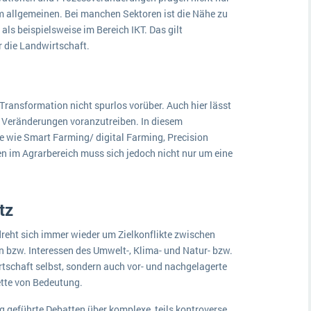
m allgemeinen. Bei manchen Sektoren ist die Nähe zu
als beispielsweise im Bereich IKT. Das gilt
r die Landwirtschaft.
Transformation nicht spurlos vorüber. Auch hier lässt
ve Veränderungen voranzutreiben. In diesem
wie Smart Farming/ digital Farming, Precision
en im Agrarbereich muss sich jedoch nicht nur um eine
tz
dreht sich immer wieder um Zielkonflikte zwischen
n bzw. Interessen des Umwelt-, Klima- und Natur- bzw.
irtschaft selbst, sondern auch vor- und nachgelagerte
ette von Bedeutung.
ig geführte Debatten über komplexe, teils kontroverse