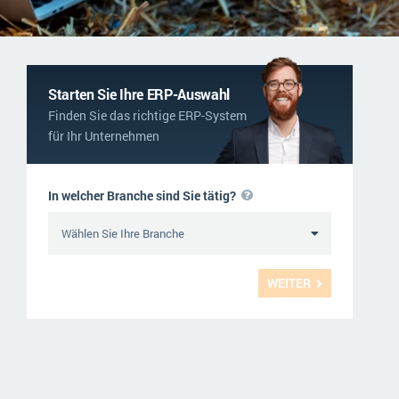
NGO
Service und Wartung
ERP-Trends in der Produktion
Logistik
NACHRICHTENARCHIV
Immobilien
Starten Sie Ihre ERP-Auswahl
Finden Sie das richtige ERP-System
Textil und Mode
für Ihr Unternehmen
Versorgung
In welcher Branche sind Sie tätig?
WEITER