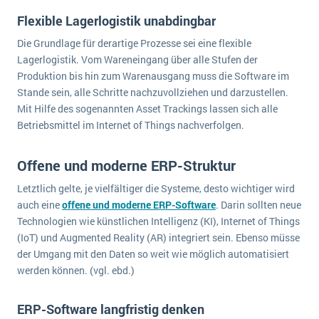
Die „SaaSpocalypse“: Was ist das und was bedeutet es für die Zukunft von Unternehmenssoftware?
Flexible Lagerlogistik unabdingbar
SAP investiert mit zwei strategischen Übernahmen in Enterprise-KI
Die Grundlage für derartige Prozesse sei eine flexible
Lagerlogistik. Vom Wareneingang über alle Stufen der
ERP-Trends in der Produktion
Produktion bis hin zum Warenausgang muss die Software im
Stande sein, alle Schritte nachzuvollziehen und darzustellen.
NACHRICHTENARCHIV
Mit Hilfe des sogenannten Asset Trackings lassen sich alle
Betriebsmittel im Internet of Things nachverfolgen.
Offene und moderne ERP-Struktur
Letztlich gelte, je vielfältiger die Systeme, desto wichtiger wird
auch eine
offene und moderne ERP-Software
. Darin sollten neue
Technologien wie künstlichen Intelligenz (KI), Internet of Things
(IoT) und Augmented Reality (AR) integriert sein. Ebenso müsse
der Umgang mit den Daten so weit wie möglich automatisiert
werden können. (vgl. ebd.)
ERP-Software langfristig denken