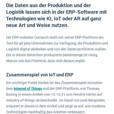
E-commerce
Die Daten aus der Produktion und der
Offene Stellen bei ERP-Lieferanten
Suche
Logistik lassen sich in der ERP-Software mit
Einzelhandel
Über uns
Vergleich
Technologien wie KI, IoT oder AR auf ganz
Finanzen
DSGVO/GDPR
neue Art und Weise nutzen.
Auswahl
Die 4 Komponenten eines CRM-Systems
Grosshandel
Einführung
Impressum
Handel
Der ERP-Anbieter Comarch stellt mit seiner ERP-Plattform ein
Schulung
5 Funktionen einer ERP-Software für Konzerne
Kontakt
Tool für all jene Unternehmen zur Verfügung, die Produktion und
Handwerk
Auswertung
Logistik digital abdecken und von den Daten profitieren wollen.
Was ist Data Mining? - Ein Leitfaden für Unternehmen
Health Care
Die in diesen Bereichen produzierte Datenmenge ist riesig,
Service und Wartung
IKT
ebenso wie das Potential, dass sich daraus ergibt.
Mehr über ERP-Software
Installation
Zusammenspiel von IoT und ERP
Landwirtschaft
ERP Wissenszentrum
Ein wichtiger Punkt hierbei ist das Zusammenspiel zwischen
Maschinenbau
dem
Internet of Things
und der ERP-Plattform, wie Thomas
Medien
Boeing in einem Artikel vom 15.10.21 von Hendrik Härter auf
industry-of-things.de beschreibt. An Hand von zwei Beispielen
NGO
erläutert er dieses in dem Artikel und zeigt so auf, wie moderne
Lebensmittelindustrie
Ein WMS implementieren: Das sind die 6
Technologien nachhaltig das Arbeiten verbessern.