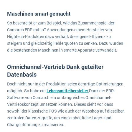
wichtigsten Punkte, die es zu beachten gilt
Logistik
Maschinen smart gemacht
Produktion
Service Level Agreements (SLA) und ERP: Was muss man wissen?
Immobilien
So beschreibt er zum Beispiel, wie das Zusammenspiel der
Comarch ERP mit IoT-Anwendungen einem Hersteller von
ERP-Software für Abfallentsorger
Services
Hightech-Produkten dazu verhalf, die eigene Effizienz zu
Textil und Mode
steigern und gleichzeitig Fehlerquoten zu senken. Dazu wurden
Digitale Arbeitsaufträge in Ihrem ERP- oder FSM-System: clever und effizient
die bestehenden Maschinen in smarte Apparate verwandelt.
Vermietung
MEHR ÜBER ERP-SOFTWARE
Versorgung
Omnichannel-Vertrieb Dank geteilter
Datenbasis
ERP News
Doch nicht nur in der Produktion seien derartige Optimierungen
möglich. So habe ein
Lebensmittelhersteller
Dank der ERP-
Software von Comarch ein umfangreiches Omnichannel-
Vertriebskonzept umsetzen können. Dieses sieht vor, dass
sowohl der klassische POS wie auch der Webshop auf dieselben
SAP übernimmt Reltio für eine bessere
zentralen Daten zugreife, um eine einheitliche Lager- und
Datenintegration
Chargenführung zu realisieren.