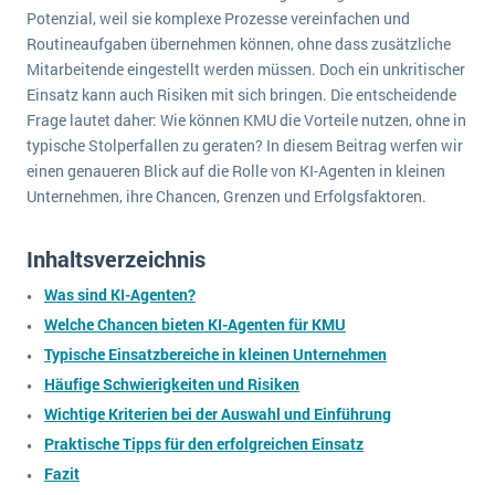
wichtigsten Punkte, die es zu beachten gilt
Logistik
Potenzial, weil sie komplexe Prozesse vereinfachen und
Routineaufgaben übernehmen können, ohne dass zusätzliche
Produktion
Mitarbeitende eingestellt werden müssen. Doch ein unkritischer
Service Level Agreements (SLA) und ERP: Was muss man wissen?
Immobilien
Einsatz kann auch Risiken mit sich bringen. Die entscheidende
ERP-Software für Abfallentsorger
Services
Frage lautet daher: Wie können KMU die Vorteile nutzen, ohne in
typische Stolperfallen zu geraten? In diesem Beitrag werfen wir
Textil und Mode
Digitale Arbeitsaufträge in Ihrem ERP- oder FSM-System: clever und effizient
einen genaueren Blick auf die Rolle von KI-Agenten in kleinen
Vermietung
Unternehmen, ihre Chancen, Grenzen und Erfolgsfaktoren.
MEHR ÜBER ERP-SOFTWARE
Versorgung
Inhaltsverzeichnis
ERP News
Was sind KI-Agenten?
Welche Chancen bieten KI-Agenten für KMU
Typische Einsatzbereiche in kleinen Unternehmen
Häufige Schwierigkeiten und Risiken
Wichtige Kriterien bei der Auswahl und Einführung
SAP übernimmt Reltio für eine bessere
Praktische Tipps für den erfolgreichen Einsatz
Datenintegration
Fazit