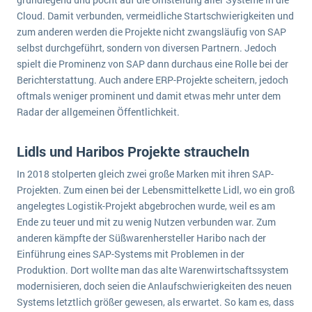
wichtigsten Punkte, die es zu beachten gilt
Logistik
Cloud. Damit verbunden, vermeidliche Startschwierigkeiten und
Produktion
zum anderen werden die Projekte nicht zwangsläufig von SAP
Service Level Agreements (SLA) und ERP: Was muss man wissen?
selbst durchgeführt, sondern von diversen Partnern. Jedoch
Immobilien
spielt die Prominenz von SAP dann durchaus eine Rolle bei der
ERP-Software für Abfallentsorger
Services
Berichterstattung. Auch andere ERP-Projekte scheitern, jedoch
oftmals weniger prominent und damit etwas mehr unter dem
Textil und Mode
Digitale Arbeitsaufträge in Ihrem ERP- oder FSM-System: clever und effizient
Radar der allgemeinen Öffentlichkeit.
Vermietung
MEHR ÜBER ERP-SOFTWARE
Versorgung
Lidls und Haribos Projekte straucheln
In 2018 stolperten gleich zwei große Marken mit ihren SAP-
ERP News
Projekten. Zum einen bei der Lebensmittelkette Lidl, wo ein groß
angelegtes Logistik-Projekt abgebrochen wurde, weil es am
Ende zu teuer und mit zu wenig Nutzen verbunden war. Zum
anderen kämpfte der Süßwarenhersteller Haribo nach der
Einführung eines SAP-Systems mit Problemen in der
SAP übernimmt Reltio für eine bessere
Produktion. Dort wollte man das alte Warenwirtschaftssystem
modernisieren, doch seien die Anlaufschwierigkeiten des neuen
Datenintegration
Systems letztlich größer gewesen, als erwartet. So kam es, dass