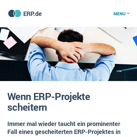
ERP.de
MENU
ERP software
Die 15 Schritte einer ERP‑Einführung
ERP vergleichen
Was ist ERP?
Hintergrund
ERP für jede Branche
Vorbereitung
Wenn ERP-Projekte
ERP-Software nach Branche
ERP-Software nach Branchen
ERP Wissenszentrum
scheitern
Plattform
Ämter
Betriebsgröße
Bau
Immer mal wieder taucht ein prominenter
Vorgestellt
Was ist ERP?
Funktionalitäten
Fall eines gescheiterten ERP-Projektes in
Bildungseinrichtungen
ERP-Experten
Kosten