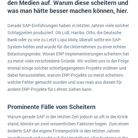
den Medien auf. Warum diese scheitern und
E-commerce
Offene Stellen bei ERP-Lieferanten
was man hätte besser machen können, hier.
Suche
Einzelhandel
Über uns
Vergleich
Finanzen
Gerade SAP-Einführungen haben in letzten Jahren viele solcher
DSGVO/GDPR
Auswahl
Schlagzeilen produziert. Ob Lidl, Haribo, Otto, die Deutsche
Die 4 Komponenten eines CRM-Systems
Grosshandel
Einführung
Impressum
Bank oder zu wie zu Letzt Liqui Moly, überall sollte ein SAP-
Handel
System helfen und wurde für die Unternehmen zu einer echten
Schulung
5 Funktionen einer ERP-Software für Konzerne
Kontakt
Handwerk
Belastungsprobe. Woran ERP-Implementierungen scheitern hat
Auswertung
zu meist viele verschiedene Gründe. Wir wollen uns in der Folge
Was ist Data Mining? - Ein Leitfaden für Unternehmen
Health Care
einmal einige solcher schiefgegangenen Projekte widmen und
Service und Wartung
IKT
Mehr über ERP-Software
dabei herausstellen, warum ERP-Projekte zu meist scheitern,
welche Fehler gemacht wurden und was man aus diesen für
Installation
andere ERP-Projekte für Lehren ziehen kann.
Landwirtschaft
ERP Wissenszentrum
Maschinenbau
Prominente Fälle vom Scheitern
Medien
Warum gerade SAP in der letzten Zeit jedoch so oft in der Kritik
NGO
stand, könnte an zwei wesentlichen Faktoren liegen. Zum einen
änderte SAP die eigene Firmenpolitik in den letzten Jahren
Lebensmittelindustrie
Ein WMS implementieren: Das sind die 6
grundlegend und pocht auf die Umstellung aller Systeme in die