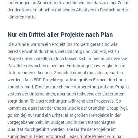
Lieferungen an Supermärkte ausblieben und das zu einer Zeit in
Die „SaaSpocalypse“: Was ist das und was bedeutet es für die Zukunft von Unternehmenssoftware?
der der Konzern ohnehin mit seinen Absätzen in Deutschland zu
kämpfen hatte.
SAP investiert mit zwei strategischen Übernahmen in Enterprise-KI
ERP-Trends in der Produktion
Nur ein Drittel aller Projekte nach Plan
NACHRICHTENARCHIV
Die Gründe, warum ein Projekt ins stolpern gerät sind wie
bereits erwähnt durchaus vielschichtig und von Projekt zu
Projekt unterschiedlich. Doch lassen sich immer auch gewisse
Parallelen zwischen einzelnen Einführungsschwierigkeiten in
Unternehmen erkennen. Zunächst einmal muss festgehalten
werden, dass ERP-Projekte gerade in großen Firmen durchaus
komplex sind. Eine unzureichende Vorbereitung auf das Projekt
seitens der Unternehmen, aber auch teilweise der Lieferanten
sorgt dann für Überraschungen während des Prozesses. So
kommt es, dass laut der Chaos-Studie der Standish Group (vgl.
golem.de) nur rund ein Drittel aller großen IT-Projekte in der
vorgegebenen Zeit, im Budget und in der veranschlagten
Qualität durchgeführt werden. Die Hälfte der Projekte ist
zumindest in Teilen erfolgreich, jedes fünfte Projekt wird gar