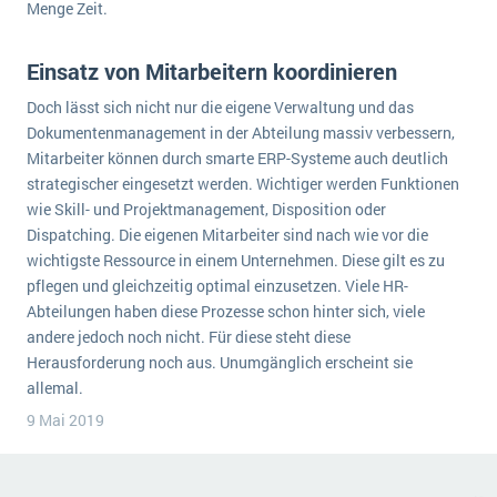
Menge Zeit.
Die „SaaSpocalypse“: Was ist das und was bedeutet es für die Zukunft von Unternehmenssoftware?
SAP investiert mit zwei strategischen Übernahmen in Enterprise-KI
Einsatz von Mitarbeitern koordinieren
Doch lässt sich nicht nur die eigene Verwaltung und das
ERP-Trends in der Produktion
Dokumentenmanagement in der Abteilung massiv verbessern,
NACHRICHTENARCHIV
Mitarbeiter können durch smarte ERP-Systeme auch deutlich
strategischer eingesetzt werden. Wichtiger werden Funktionen
wie Skill- und Projektmanagement, Disposition oder
Dispatching. Die eigenen Mitarbeiter sind nach wie vor die
wichtigste Ressource in einem Unternehmen. Diese gilt es zu
pflegen und gleichzeitig optimal einzusetzen. Viele HR-
Abteilungen haben diese Prozesse schon hinter sich, viele
andere jedoch noch nicht. Für diese steht diese
Herausforderung noch aus. Unumgänglich erscheint sie
allemal.
9 Mai 2019