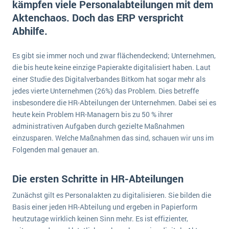
kämpfen viele Personalabteilungen mit dem
E-commerce
Offene Stellen bei ERP-Lieferanten
Aktenchaos. Doch das ERP verspricht
Suche
Einzelhandel
Abhilfe.
Über uns
Vergleich
Finanzen
DSGVO/GDPR
Auswahl
Die 4 Komponenten eines CRM-Systems
Grosshandel
Es gibt sie immer noch und zwar flächendeckend; Unternehmen,
Einführung
Impressum
die bis heute keine einzige Papierakte digitalisiert haben. Laut
Handel
einer Studie des Digitalverbandes Bitkom hat sogar mehr als
Schulung
5 Funktionen einer ERP-Software für Konzerne
Kontakt
Handwerk
jedes vierte Unternehmen (26%) das Problem. Dies betreffe
Auswertung
insbesondere die HR-Abteilungen der Unternehmen. Dabei sei es
Was ist Data Mining? - Ein Leitfaden für Unternehmen
Health Care
heute kein Problem HR-Managern bis zu 50 % ihrer
Service und Wartung
IKT
Mehr über ERP-Software
administrativen Aufgaben durch gezielte Maßnahmen
Installation
einzusparen. Welche Maßnahmen das sind, schauen wir uns im
Folgenden mal genauer an.
Landwirtschaft
ERP Wissenszentrum
Maschinenbau
Die ersten Schritte in HR-Abteilungen
Medien
Zunächst gilt es Personalakten zu digitalisieren. Sie bilden die
NGO
Basis einer jeden HR-Abteilung und ergeben in Papierform
heutzutage wirklich keinen Sinn mehr. Es ist effizienter,
Lebensmittelindustrie
Ein WMS implementieren: Das sind die 6