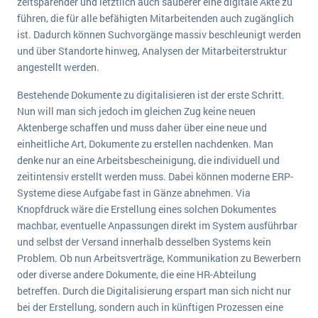
zeitsparender und letztlich auch sauberer eine digitale Akte zu
wichtigsten Punkte, die es zu beachten gilt
Logistik
führen, die für alle befähigten Mitarbeitenden auch zugänglich
Produktion
ist. Dadurch können Suchvorgänge massiv beschleunigt werden
Service Level Agreements (SLA) und ERP: Was muss man wissen?
und über Standorte hinweg, Analysen der Mitarbeiterstruktur
Immobilien
angestellt werden.
ERP-Software für Abfallentsorger
Services
Bestehende Dokumente zu digitalisieren ist der erste Schritt.
Textil und Mode
Digitale Arbeitsaufträge in Ihrem ERP- oder FSM-System: clever und effizient
Nun will man sich jedoch im gleichen Zug keine neuen
Vermietung
Aktenberge schaffen und muss daher über eine neue und
MEHR ÜBER ERP-SOFTWARE
einheitliche Art, Dokumente zu erstellen nachdenken. Man
Versorgung
denke nur an eine Arbeitsbescheinigung, die individuell und
zeitintensiv erstellt werden muss. Dabei können moderne ERP-
ERP News
Systeme diese Aufgabe fast in Gänze abnehmen. Via
Knopfdruck wäre die Erstellung eines solchen Dokumentes
machbar, eventuelle Anpassungen direkt im System ausführbar
und selbst der Versand innerhalb desselben Systems kein
Problem. Ob nun Arbeitsverträge, Kommunikation zu Bewerbern
oder diverse andere Dokumente, die eine HR-Abteilung
SAP übernimmt Reltio für eine bessere
betreffen. Durch die Digitalisierung erspart man sich nicht nur
Datenintegration
bei der Erstellung, sondern auch in künftigen Prozessen eine