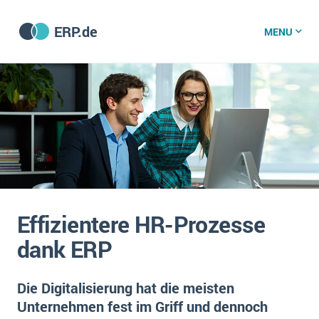
ERP.de
MENU
ERP software
Die 15 Schritte einer ERP‑Einführung
ERP vergleichen
Was ist ERP?
Hintergrund
ERP für jede Branche
Vorbereitung
Effizientere HR-Prozesse
ERP-Software nach Branche
ERP-Software nach Branchen
ERP Wissenszentrum
dank ERP
Plattform
Ämter
Betriebsgröße
Bau
Die Digitalisierung hat die meisten
Vorgestellt
Was ist ERP?
Funktionalitäten
Unternehmen fest im Griff und dennoch
Bildungseinrichtungen
ERP-Experten
Kosten