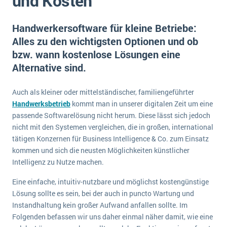
und Kosten
E-commerce
Offene Stellen bei ERP-Lieferanten
Suche
Einzelhandel
Handwerkersoftware für kleine Betriebe:
Über uns
Vergleich
Finanzen
Alles zu den wichtigsten Optionen und ob
DSGVO/GDPR
Auswahl
bzw. wann kostenlose Lösungen eine
Die 4 Komponenten eines CRM-Systems
Grosshandel
Einführung
Impressum
Alternative sind.
Handel
Schulung
5 Funktionen einer ERP-Software für Konzerne
Kontakt
Handwerk
Auch als kleiner oder mittelständischer, familiengeführter
Auswertung
Was ist Data Mining? - Ein Leitfaden für Unternehmen
Health Care
Handwerksbetrieb
kommt man in unserer digitalen Zeit um eine
Service und Wartung
passende Softwarelösung nicht herum. Diese lässt sich jedoch
IKT
Mehr über ERP-Software
nicht mit den Systemen vergleichen, die in großen, international
Installation
tätigen Konzernen für Business Intelligence & Co. zum Einsatz
kommen und sich die neusten Möglichkeiten künstlicher
Landwirtschaft
ERP Wissenszentrum
Intelligenz zu Nutze machen.
Maschinenbau
Eine einfache, intuitiv-nutzbare und möglichst kostengünstige
Medien
Lösung sollte es sein, bei der auch in puncto Wartung und
NGO
Instandhaltung kein großer Aufwand anfallen sollte. Im
Folgenden befassen wir uns daher einmal näher damit, wie eine
Lebensmittelindustrie
Ein WMS implementieren: Das sind die 6