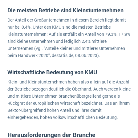
Die „SaaSpocalypse“: Was ist das und was bedeutet es für die Zukunft von Unternehmenssoftware?
Die meisten Betriebe sind Kleinstunternehmen
SAP investiert mit zwei strategischen Übernahmen in Enterprise-KI
Der Anteil der Großunternehmen in diesem Bereich liegt damit
nur bei 0,4%. Unter den KMU sind die meisten Betriebe
ERP-Trends in der Produktion
Kleinstunternehmen: Auf sie entfällt ein Anteil von 79,3%. 17;9%
sind kleine Unternehmen und lediglich 2,4% mittlere
NACHRICHTENARCHIV
Unternehmen (vgl. "Anteile kleiner und mittlerer Unternehmen
beim Handwerk 2020", destatis.de, 08.06.2023).
Wirtschaftliche Bedeutung von KMU
Klein- und Kleinstunternehmen haben also allein auf die Anzahl
der Betriebe bezogen deutlich die Oberhand. Auch werden kleine
und mittlere Unternehmen branchenübergreifend gerne als
Rückgrat der europäischen Wirtschaft bezeichnet. Das an ihrem
Sektor-übergreifend hohen Anteil und ihrer damit
einhergehenden, hohen volkswirtschaftlichen Bedeutung.
Herausforderungen der Branche