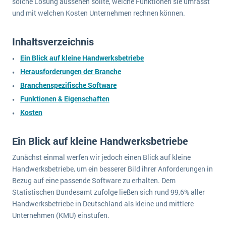
solche Lösung aussehen sollte, welche Funktionen sie umfasst
wichtigsten Punkte, die es zu beachten gilt
Logistik
und mit welchen Kosten Unternehmen rechnen können.
Produktion
Service Level Agreements (SLA) und ERP: Was muss man wissen?
Immobilien
Inhaltsverzeichnis
ERP-Software für Abfallentsorger
Services
Ein Blick auf kleine Handwerksbetriebe
Textil und Mode
Herausforderungen der Branche
Digitale Arbeitsaufträge in Ihrem ERP- oder FSM-System: clever und effizient
Branchenspezifische Software
Vermietung
MEHR ÜBER ERP-SOFTWARE
Funktionen & Eigenschaften
Versorgung
Kosten
ERP News
Ein Blick auf kleine Handwerksbetriebe
Zunächst einmal werfen wir jedoch einen Blick auf kleine
Handwerksbetriebe, um ein besserer Bild ihrer Anforderungen in
Bezug auf eine passende Software zu erhalten. Dem
Statistischen Bundesamt zufolge ließen sich rund 99,6% aller
SAP übernimmt Reltio für eine bessere
Handwerksbetriebe in Deutschland als kleine und mittlere
Datenintegration
Unternehmen (KMU) einstufen.