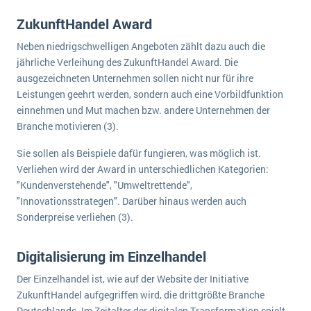
Die „SaaSpocalypse“: Was ist das und was bedeutet es für die Zukunft von Unternehmenssoftware?
ZukunftHandel Award
SAP investiert mit zwei strategischen Übernahmen in Enterprise-KI
Neben niedrigschwelligen Angeboten zählt dazu auch die
jährliche Verleihung des ZukunftHandel Award. Die
ERP-Trends in der Produktion
ausgezeichneten Unternehmen sollen nicht nur für ihre
Leistungen geehrt werden, sondern auch eine Vorbildfunktion
NACHRICHTENARCHIV
einnehmen und Mut machen bzw. andere Unternehmen der
Branche motivieren (3).
Sie sollen als Beispiele dafür fungieren, was möglich ist.
Verliehen wird der Award in unterschiedlichen Kategorien:
"Kundenverstehende", "Umweltrettende",
"Innovationsstrategen". Darüber hinaus werden auch
Sonderpreise verliehen (3).
Digitalisierung im Einzelhandel
Der Einzelhandel ist, wie auf der Website der Initiative
ZukunftHandel aufgegriffen wird, die drittgrößte Branche
Deutschlands. Im Zeitalter der digitalen Transformation spielt