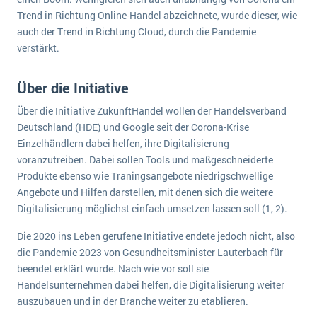
wichtigsten Punkte, die es zu beachten gilt
Logistik
Trend in Richtung Online-Handel abzeichnete, wurde dieser, wie
Produktion
auch der Trend in Richtung Cloud, durch die Pandemie
Service Level Agreements (SLA) und ERP: Was muss man wissen?
verstärkt.
Immobilien
ERP-Software für Abfallentsorger
Services
Über die Initiative
Textil und Mode
Digitale Arbeitsaufträge in Ihrem ERP- oder FSM-System: clever und effizient
Über die Initiative ZukunftHandel wollen der Handelsverband
Vermietung
Deutschland (HDE) und Google seit der Corona-Krise
MEHR ÜBER ERP-SOFTWARE
Einzelhändlern dabei helfen, ihre Digitalisierung
Versorgung
voranzutreiben. Dabei sollen Tools und maßgeschneiderte
Produkte ebenso wie Traningsangebote niedrigschwellige
ERP News
Angebote und Hilfen darstellen, mit denen sich die weitere
Digitalisierung möglichst einfach umsetzen lassen soll (1, 2).
Die 2020 ins Leben gerufene Initiative endete jedoch nicht, also
die Pandemie 2023 von Gesundheitsminister Lauterbach für
beendet erklärt wurde. Nach wie vor soll sie
SAP übernimmt Reltio für eine bessere
Handelsunternehmen dabei helfen, die Digitalisierung weiter
Datenintegration
auszubauen und in der Branche weiter zu etablieren.