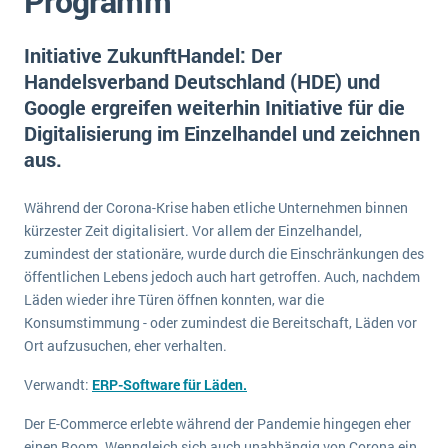
Programm
E-commerce
Offene Stellen bei ERP-Lieferanten
Suche
Einzelhandel
Initiative ZukunftHandel: Der
Über uns
Vergleich
Finanzen
Handelsverband Deutschland (HDE) und
DSGVO/GDPR
Auswahl
Google ergreifen weiterhin Initiative für die
Die 4 Komponenten eines CRM-Systems
Grosshandel
Einführung
Impressum
Digitalisierung im Einzelhandel und zeichnen
Handel
aus.
Schulung
5 Funktionen einer ERP-Software für Konzerne
Kontakt
Handwerk
Auswertung
Was ist Data Mining? - Ein Leitfaden für Unternehmen
Health Care
Während der Corona-Krise haben etliche Unternehmen binnen
Service und Wartung
kürzester Zeit digitalisiert. Vor allem der Einzelhandel,
IKT
Mehr über ERP-Software
zumindest der stationäre, wurde durch die Einschränkungen des
Installation
öffentlichen Lebens jedoch auch hart getroffen. Auch, nachdem
Läden wieder ihre Türen öffnen konnten, war die
Landwirtschaft
ERP Wissenszentrum
Konsumstimmung - oder zumindest die Bereitschaft, Läden vor
Maschinenbau
Ort aufzusuchen, eher verhalten.
Medien
Verwandt:
ERP-Software für Läden.
NGO
Der E-Commerce erlebte während der Pandemie hingegen eher
Lebensmittelindustrie
Ein WMS implementieren: Das sind die 6
einen Boom. Wenngleich sich auch unabhängig von Corona ein