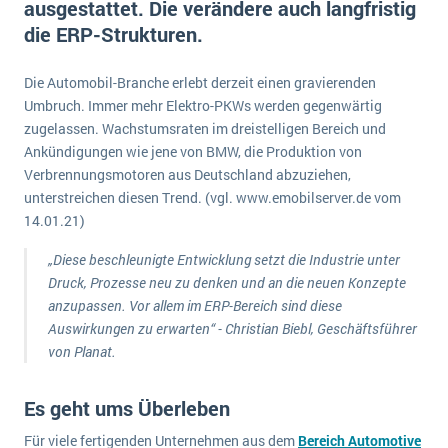
ausgestattet. Die verändere auch langfristig
E-commerce
Offene Stellen bei ERP-Lieferanten
die ERP-Strukturen.
Suche
Einzelhandel
Über uns
Vergleich
Finanzen
Die Automobil-Branche erlebt derzeit einen gravierenden
DSGVO/GDPR
Auswahl
Umbruch. Immer mehr Elektro-PKWs werden gegenwärtig
Die 4 Komponenten eines CRM-Systems
Grosshandel
Einführung
Impressum
zugelassen. Wachstumsraten im dreistelligen Bereich und
Handel
Ankündigungen wie jene von BMW, die Produktion von
Schulung
5 Funktionen einer ERP-Software für Konzerne
Kontakt
Handwerk
Verbrennungsmotoren aus Deutschland abzuziehen,
Auswertung
unterstreichen diesen Trend. (vgl. www.emobilserver.de vom
Was ist Data Mining? - Ein Leitfaden für Unternehmen
Health Care
14.01.21)
Service und Wartung
IKT
Mehr über ERP-Software
„Diese beschleunigte Entwicklung setzt die Industrie unter
Installation
Druck, Prozesse neu zu denken und an die neuen Konzepte
Landwirtschaft
ERP Wissenszentrum
anzupassen. Vor allem im ERP-Bereich sind diese
Auswirkungen zu erwarten“ - Christian Biebl, Geschäftsführer
Maschinenbau
von Planat.
Medien
NGO
Es geht ums Überleben
Lebensmittelindustrie
Ein WMS implementieren: Das sind die 6
Für viele fertigenden Unternehmen aus dem
Bereich Automotive