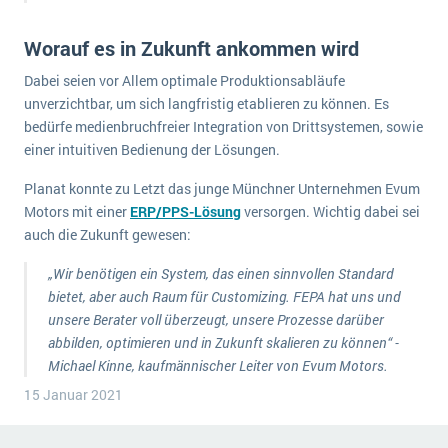
Die „SaaSpocalypse“: Was ist das und was bedeutet es für die Zukunft von Unternehmenssoftware?
Worauf es in Zukunft ankommen wird
SAP investiert mit zwei strategischen Übernahmen in Enterprise-KI
Dabei seien vor Allem optimale Produktionsabläufe
ERP-Trends in der Produktion
unverzichtbar, um sich langfristig etablieren zu können. Es
bedürfe medienbruchfreier Integration von Drittsystemen, sowie
NACHRICHTENARCHIV
einer intuitiven Bedienung der Lösungen.
Planat konnte zu Letzt das junge Münchner Unternehmen Evum
Motors mit einer
ERP/PPS-Lösung
versorgen. Wichtig dabei sei
auch die Zukunft gewesen:
„Wir benötigen ein System, das einen sinnvollen Standard
bietet, aber auch Raum für Customizing. FEPA hat uns und
unsere Berater voll überzeugt, unsere Prozesse darüber
abbilden, optimieren und in Zukunft skalieren zu können“ -
Michael Kinne, kaufmännischer Leiter von Evum Motors.
15 Januar 2021