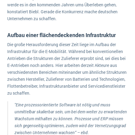
wichtigsten Punkte, die es zu beachten gilt
Logistik
werde es in den kommenden Jahren ums Überleben gehen,
konstatiert Biebl. Gerade die Konkurrenz mache deutschen
Produktion
Unternehmen zu schaffen.
Service Level Agreements (SLA) und ERP: Was muss man wissen?
Immobilien
ERP-Software für Abfallentsorger
Services
Aufbau einer flächendeckenden Infrastruktur
Textil und Mode
Digitale Arbeitsaufträge in Ihrem ERP- oder FSM-System: clever und effizient
Die große Herausforderung dieser Zeit liege im Aufbau der
Infrastruktur für die E-Mobilität. Während bei konventionellen
Vermietung
MEHR ÜBER ERP-SOFTWARE
Antrieben die Strukturen der Zulieferer erprobt sind, sei dies bei
Versorgung
E-Antrieben noch anders. Hier arbeiten derzeit Akteure aus
verschiedensten Bereichen miteinander um ähnliche Strukturen
ERP News
zwischen Hersteller, Zulieferer von Batterien und Technologien,
Flottenbetreiber, Infrastrukturanbieter und Servicedienstleister
zu schaffen.
"Eine prozessorientierte Software ist nötig und muss
unmittelbar skalierbar sein, um bei dem weiter zu erwartenden
SAP übernimmt Reltio für eine bessere
Wachstum mithalten zu können. Prozesse und ERP müssen
Datenintegration
sich gegenseitig optimieren, zudem wird der Vernetzungsgrad
zwischen Unternehmen wachsen“ – ebd.