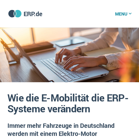
ERP.de
MENU
ERP software
Die 15 Schritte einer ERP‑Einführung
ERP vergleichen
Was ist ERP?
Hintergrund
ERP für jede Branche
Vorbereitung
Wie die E-Mobilität die ERP-
ERP-Software nach Branche
ERP-Software nach Branchen
ERP Wissenszentrum
Systeme verändern
Plattform
Ämter
Betriebsgröße
Bau
Immer mehr Fahrzeuge in Deutschland
Vorgestellt
Was ist ERP?
Funktionalitäten
werden mit einem Elektro-Motor
Bildungseinrichtungen
ERP-Experten
Kosten