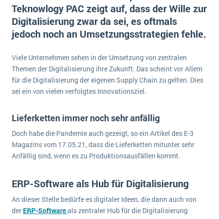
E-commerce
Teknowlogy PAC zeigt auf, dass der Wille zur
Offene Stellen bei ERP-Lieferanten
Suche
Digitalisierung zwar da sei, es oftmals
Einzelhandel
Über uns
Vergleich
jedoch noch an Umsetzungsstrategien fehle.
Finanzen
DSGVO/GDPR
Auswahl
Die 4 Komponenten eines CRM-Systems
Grosshandel
Viele Unternehmen sehen in der Umsetzung von zentralen
Einführung
Impressum
Handel
Themen der Digitalisierung ihre Zukunft. Das scheint vor Allem
Schulung
5 Funktionen einer ERP-Software für Konzerne
Kontakt
für die Digitalisierung der eigenen Supply Chain zu gelten. Dies
Handwerk
sei ein von vielen verfolgtes Innovationsziel.
Auswertung
Was ist Data Mining? - Ein Leitfaden für Unternehmen
Health Care
Service und Wartung
IKT
Lieferketten immer noch sehr anfällig
Mehr über ERP-Software
Installation
Doch habe die Pandemie auch gezeigt, so ein Artikel des E-3
Magazins vom 17.05.21, dass die Lieferketten mitunter sehr
Landwirtschaft
ERP Wissenszentrum
Anfällig sind, wenn es zu Produktionsausfällen kommt.
Maschinenbau
Medien
ERP-Software als Hub für Digitalisierung
NGO
An dieser Stelle bedürfe es digitaler Ideen, die dann auch von
Lebensmittelindustrie
der
ERP-Software
als zentraler Hub für die Digitalisierung
Ein WMS implementieren: Das sind die 6