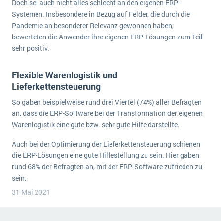
Doch sei auch nicht alles schlecht an den eigenen ERP-
Die „SaaSpocalypse“: Was ist das und was bedeutet es für die Zukunft von Unternehmenssoftware?
Systemen. Insbesondere in Bezug auf Felder, die durch die
Pandemie an besonderer Relevanz gewonnen haben,
SAP investiert mit zwei strategischen Übernahmen in Enterprise-KI
bewerteten die Anwender ihre eigenen ERP-Lösungen zum Teil
sehr positiv.
ERP-Trends in der Produktion
NACHRICHTENARCHIV
Flexible Warenlogistik und
Lieferkettensteuerung
So gaben beispielweise rund drei Viertel (74%) aller Befragten
an, dass die ERP-Software bei der Transformation der eigenen
Warenlogistik eine gute bzw. sehr gute Hilfe darstellte.
Auch bei der Optimierung der Lieferkettensteuerung schienen
die ERP-Lösungen eine gute Hilfestellung zu sein. Hier gaben
rund 68% der Befragten an, mit der ERP-Software zufrieden zu
sein.
31 Mai 2021