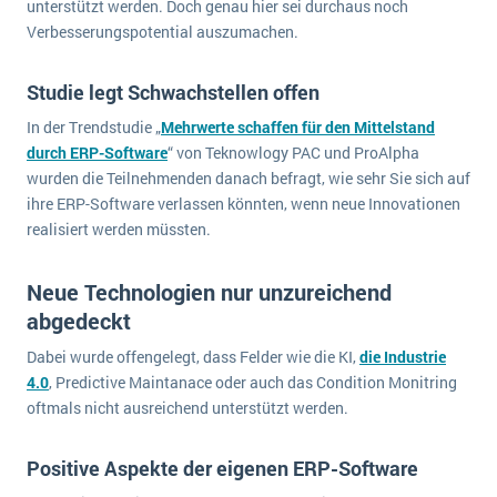
unterstützt werden. Doch genau hier sei durchaus noch
wichtigsten Punkte, die es zu beachten gilt
Logistik
Verbesserungspotential auszumachen.
Produktion
Service Level Agreements (SLA) und ERP: Was muss man wissen?
Immobilien
Studie legt Schwachstellen offen
ERP-Software für Abfallentsorger
Services
In der Trendstudie „
Mehrwerte schaffen für den Mittelstand
durch ERP-Software
“ von Teknowlogy PAC und ProAlpha
Textil und Mode
Digitale Arbeitsaufträge in Ihrem ERP- oder FSM-System: clever und effizient
wurden die Teilnehmenden danach befragt, wie sehr Sie sich auf
Vermietung
ihre ERP-Software verlassen könnten, wenn neue Innovationen
MEHR ÜBER ERP-SOFTWARE
Versorgung
realisiert werden müssten.
ERP News
Neue Technologien nur unzureichend
abgedeckt
Dabei wurde offengelegt, dass Felder wie die KI,
die Industrie
4.0
, Predictive Maintanace oder auch das Condition Monitring
oftmals nicht ausreichend unterstützt werden.
SAP übernimmt Reltio für eine bessere
Datenintegration
Positive Aspekte der eigenen ERP-Software