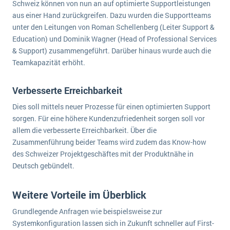
Schweiz können von nun an auf optimierte Supportleistungen
wichtigsten Punkte, die es zu beachten gilt
Logistik
aus einer Hand zurückgreifen. Dazu wurden die Supportteams
Produktion
unter den Leitungen von Roman Schellenberg (Leiter Support &
Service Level Agreements (SLA) und ERP: Was muss man wissen?
Education) und Dominik Wagner (Head of Professional Services
Immobilien
& Support) zusammengeführt. Darüber hinaus wurde auch die
ERP-Software für Abfallentsorger
Services
Teamkapazität erhöht.
Textil und Mode
Digitale Arbeitsaufträge in Ihrem ERP- oder FSM-System: clever und effizient
Vermietung
Verbesserte Erreichbarkeit
MEHR ÜBER ERP-SOFTWARE
Versorgung
Dies soll mittels neuer Prozesse für einen optimierten Support
sorgen. Für eine höhere Kundenzufriedenheit sorgen soll vor
allem die verbesserte Erreichbarkeit. Über die
ERP News
Zusammenführung beider Teams wird zudem das Know-how
des Schweizer Projektgeschäftes mit der Produktnähe in
Deutsch gebündelt.
Weitere Vorteile im Überblick
SAP übernimmt Reltio für eine bessere
Datenintegration
Grundlegende Anfragen wie beispielsweise zur
Systemkonfiguration lassen sich in Zukunft schneller auf First-