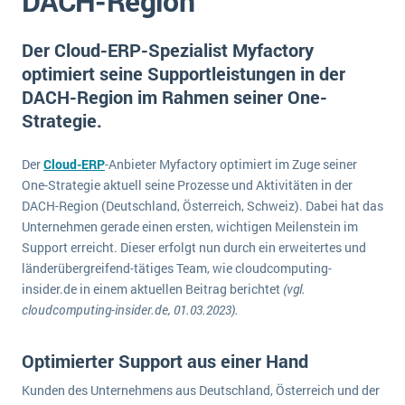
DACH-Region
E-commerce
Offene Stellen bei ERP-Lieferanten
Suche
Einzelhandel
Der Cloud-ERP-Spezialist Myfactory
Über uns
Vergleich
Finanzen
optimiert seine Supportleistungen in der
DSGVO/GDPR
Auswahl
DACH-Region im Rahmen seiner One-
Die 4 Komponenten eines CRM-Systems
Grosshandel
Einführung
Impressum
Strategie.
Handel
Schulung
5 Funktionen einer ERP-Software für Konzerne
Kontakt
Handwerk
Der
Cloud-ERP
-Anbieter Myfactory optimiert im Zuge seiner
Auswertung
Was ist Data Mining? - Ein Leitfaden für Unternehmen
Health Care
One-Strategie aktuell seine Prozesse und Aktivitäten in der
Service und Wartung
DACH-Region (Deutschland, Österreich, Schweiz). Dabei hat das
IKT
Mehr über ERP-Software
Unternehmen gerade einen ersten, wichtigen Meilenstein im
Installation
Support erreicht. Dieser erfolgt nun durch ein erweitertes und
länderübergreifend-tätiges Team, wie cloudcomputing-
Landwirtschaft
ERP Wissenszentrum
insider.de in einem aktuellen Beitrag berichtet
(vgl.
Maschinenbau
cloudcomputing-insider.de, 01.03.2023).
Medien
Optimierter Support aus einer Hand
NGO
Lebensmittelindustrie
Kunden des Unternehmens aus Deutschland, Österreich und der
Ein WMS implementieren: Das sind die 6