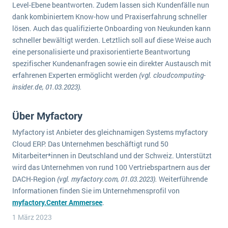
Level-Ebene beantworten. Zudem lassen sich Kundenfälle nun
Die „SaaSpocalypse“: Was ist das und was bedeutet es für die Zukunft von Unternehmenssoftware?
dank kombiniertem Know-how und Praxiserfahrung schneller
lösen. Auch das qualifizierte Onboarding von Neukunden kann
SAP investiert mit zwei strategischen Übernahmen in Enterprise-KI
schneller bewältigt werden. Letztlich soll auf diese Weise auch
ERP-Trends in der Produktion
eine personalisierte und praxisorientierte Beantwortung
spezifischer Kundenanfragen sowie ein direkter Austausch mit
NACHRICHTENARCHIV
erfahrenen Experten ermöglicht werden
(vgl. cloudcomputing-
insider.de, 01.03.2023).
Über Myfactory
Myfactory ist Anbieter des gleichnamigen Systems myfactory
Cloud ERP. Das Unternehmen beschäftigt rund 50
Mitarbeiter*innen in Deutschland und der Schweiz. Unterstützt
wird das Unternehmen von rund 100 Vertriebspartnern aus der
DACH-Region
(vgl. myfactory.com, 01.03.2023).
Weiterführende
Informationen finden Sie im Unternehmensprofil von
myfactory.Center Ammersee
.
1 März 2023