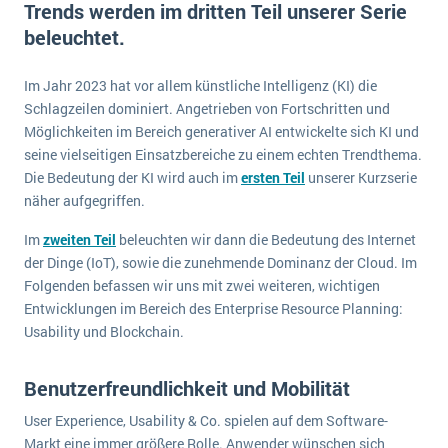
Trends werden im dritten Teil unserer Serie
E-commerce
Offene Stellen bei ERP-Lieferanten
Suche
beleuchtet.
Einzelhandel
Über uns
Vergleich
Finanzen
Im Jahr 2023 hat vor allem künstliche Intelligenz (KI) die
DSGVO/GDPR
Auswahl
Die 4 Komponenten eines CRM-Systems
Grosshandel
Schlagzeilen dominiert. Angetrieben von Fortschritten und
Einführung
Impressum
Möglichkeiten im Bereich generativer AI entwickelte sich KI und
Handel
seine vielseitigen Einsatzbereiche zu einem echten Trendthema.
Schulung
5 Funktionen einer ERP-Software für Konzerne
Kontakt
Handwerk
Die Bedeutung der KI wird auch im
ersten Teil
unserer Kurzserie
Auswertung
näher aufgegriffen.
Was ist Data Mining? - Ein Leitfaden für Unternehmen
Health Care
Service und Wartung
IKT
Im
zweiten Teil
beleuchten wir dann die Bedeutung des Internet
Mehr über ERP-Software
der Dinge (IoT), sowie die zunehmende Dominanz der Cloud. Im
Installation
Folgenden befassen wir uns mit zwei weiteren, wichtigen
Landwirtschaft
ERP Wissenszentrum
Entwicklungen im Bereich des Enterprise Resource Planning:
Usability und Blockchain.
Maschinenbau
Medien
Benutzerfreundlichkeit und Mobilität
NGO
User Experience, Usability & Co. spielen auf dem Software-
Lebensmittelindustrie
Ein WMS implementieren: Das sind die 6
Markt eine immer größere Rolle. Anwender wünschen sich