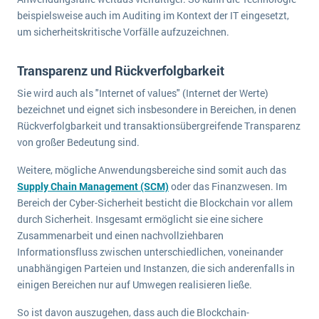
Die „SaaSpocalypse“: Was ist das und was bedeutet es für die Zukunft von Unternehmenssoftware?
beispielsweise auch im Auditing im Kontext der IT eingesetzt,
um sicherheitskritische Vorfälle aufzuzeichnen.
SAP investiert mit zwei strategischen Übernahmen in Enterprise-KI
Transparenz und Rückverfolgbarkeit
ERP-Trends in der Produktion
Sie wird auch als "Internet of values" (Internet der Werte)
NACHRICHTENARCHIV
bezeichnet und eignet sich insbesondere in Bereichen, in denen
Rückverfolgbarkeit und transaktionsübergreifende Transparenz
von großer Bedeutung sind.
Weitere, mögliche Anwendungsbereiche sind somit auch das
Supply Chain Management (SCM)
oder das Finanzwesen. Im
Bereich der Cyber-Sicherheit besticht die Blockchain vor allem
durch Sicherheit. Insgesamt ermöglicht sie eine sichere
Zusammenarbeit und einen nachvollziehbaren
Informationsfluss zwischen unterschiedlichen, voneinander
unabhängigen Parteien und Instanzen, die sich anderenfalls in
einigen Bereichen nur auf Umwegen realisieren ließe.
So ist davon auszugehen, dass auch die Blockchain-