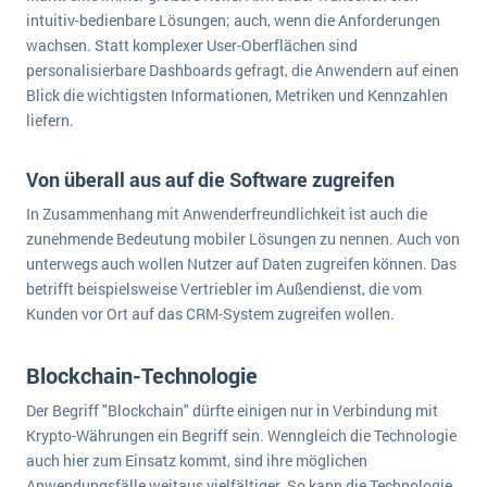
wichtigsten Punkte, die es zu beachten gilt
Logistik
intuitiv-bedienbare Lösungen; auch, wenn die Anforderungen
wachsen. Statt komplexer User-Oberflächen sind
Produktion
personalisierbare Dashboards gefragt, die Anwendern auf einen
Service Level Agreements (SLA) und ERP: Was muss man wissen?
Immobilien
Blick die wichtigsten Informationen, Metriken und Kennzahlen
ERP-Software für Abfallentsorger
Services
liefern.
Textil und Mode
Digitale Arbeitsaufträge in Ihrem ERP- oder FSM-System: clever und effizient
Von überall aus auf die Software zugreifen
Vermietung
MEHR ÜBER ERP-SOFTWARE
In Zusammenhang mit Anwenderfreundlichkeit ist auch die
Versorgung
zunehmende Bedeutung mobiler Lösungen zu nennen. Auch von
unterwegs auch wollen Nutzer auf Daten zugreifen können. Das
ERP News
betrifft beispielsweise Vertriebler im Außendienst, die vom
Kunden vor Ort auf das CRM-System zugreifen wollen.
Blockchain-Technologie
Der Begriff "Blockchain" dürfte einigen nur in Verbindung mit
SAP übernimmt Reltio für eine bessere
Krypto-Währungen ein Begriff sein. Wenngleich die Technologie
Datenintegration
auch hier zum Einsatz kommt, sind ihre möglichen
Anwendungsfälle weitaus vielfältiger. So kann die Technologie