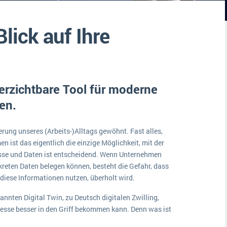
Medien
Funktionalitäten
Digitale Arbeitsaufträge in Ihrem ERP- oder FSM-System: clever und effizient
Blick auf Ihre
Lebensmittelindustrie
MEHR ÜBER ERP-SOFTWARE
Kosten
Produktion
Services
verzichtbare Tool für moderne
Vermietung
en.
ierung unseres (Arbeits-)Alltags gewöhnt. Fast alles,
en ist das eigentlich die einzige Möglichkeit, mit der
zesse und Daten ist entscheidend. Wenn Unternehmen
kreten Daten belegen können, besteht die Gefahr, dass
diese Informationen nutzen, überholt wird.
nnten Digital Twin, zu Deutsch digitalen Zwilling,
esse besser in den Griff bekommen kann. Denn was ist