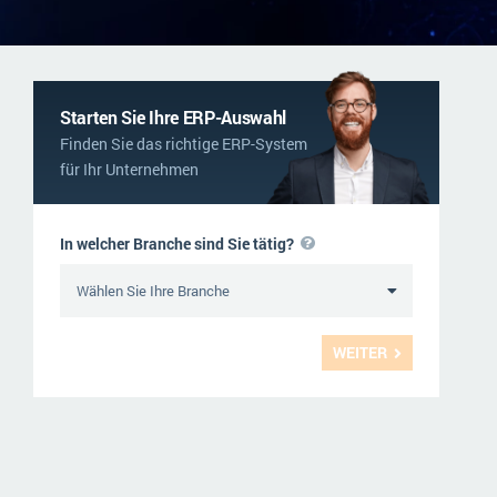
NGO
Service und Wartung
ERP-Trends in der Produktion
Logistik
NACHRICHTENARCHIV
Immobilien
Starten Sie Ihre ERP-Auswahl
Finden Sie das richtige ERP-System
Textil und Mode
für Ihr Unternehmen
Versorgung
In welcher Branche sind Sie tätig?
WEITER