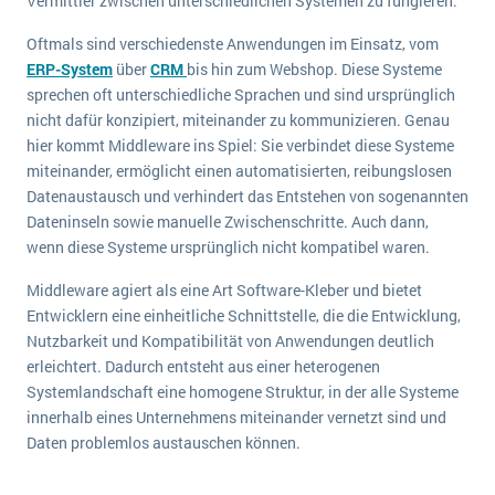
Vermittler zwischen unterschiedlichen Systemen zu fungieren.
Die „SaaSpocalypse“: Was ist das und was bedeutet es für die Zukunft von Unternehmenssoftware?
Oftmals sind verschiedenste Anwendungen im Einsatz, vom
SAP investiert mit zwei strategischen Übernahmen in Enterprise-KI
ERP-System
über
CRM
bis hin zum Webshop. Diese Systeme
sprechen oft unterschiedliche Sprachen und sind ursprünglich
ERP-Trends in der Produktion
nicht dafür konzipiert, miteinander zu kommunizieren. Genau
hier kommt Middleware ins Spiel: Sie verbindet diese Systeme
NACHRICHTENARCHIV
miteinander, ermöglicht einen automatisierten, reibungslosen
Datenaustausch und verhindert das Entstehen von sogenannten
Dateninseln sowie manuelle Zwischenschritte. Auch dann,
wenn diese Systeme ursprünglich nicht kompatibel waren.
Middleware agiert als eine Art Software-Kleber und bietet
Entwicklern eine einheitliche Schnittstelle, die die Entwicklung,
Nutzbarkeit und Kompatibilität von Anwendungen deutlich
erleichtert. Dadurch entsteht aus einer heterogenen
Systemlandschaft eine homogene Struktur, in der alle Systeme
innerhalb eines Unternehmens miteinander vernetzt sind und
Daten problemlos austauschen können.