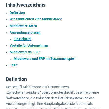
wichtigsten Punkte, die es zu beachten gilt
Logistik
Inhaltsverzeichnis
Produktion
Definition
Service Level Agreements (SLA) und ERP: Was muss man wissen?
Immobilien
Wie funktioniert eine Middleware?
Middleware-Arten
ERP-Software für Abfallentsorger
Services
Anwendungsformen
Textil und Mode
Digitale Arbeitsaufträge in Ihrem ERP- oder FSM-System: clever und effizient
Ein Beispiel
Vermietung
Vorteile für Unternehmen
MEHR ÜBER ERP-SOFTWARE
Versorgung
Middleware vs. ERP
Middleware und ERP im Zusammenspiel
ERP News
Fazit
Definition
Der Begriff Middleware, auf Deutsch etwa
„Zwischenanwendung“ oder „Diensteschicht“, beschreibt eine
SAP übernimmt Reltio für eine bessere
Softwareebene, die zwischen dem Betriebssystem und den
Datenintegration
Anwendungen liegt. Ihre Hauptaufgabe besteht darin, als