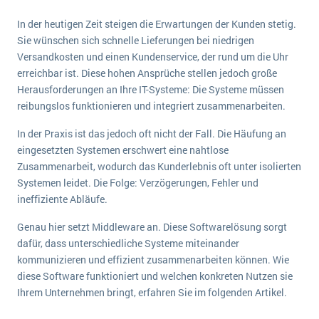
E-commerce
Offene Stellen bei ERP-Lieferanten
Suche
In der heutigen Zeit steigen die Erwartungen der Kunden stetig.
Einzelhandel
Sie wünschen sich schnelle Lieferungen bei niedrigen
Über uns
Vergleich
Finanzen
Versandkosten und einen Kundenservice, der rund um die Uhr
DSGVO/GDPR
Auswahl
erreichbar ist. Diese hohen Ansprüche stellen jedoch große
Die 4 Komponenten eines CRM-Systems
Grosshandel
Herausforderungen an Ihre IT-Systeme: Die Systeme müssen
Einführung
Impressum
Handel
reibungslos funktionieren und integriert zusammenarbeiten.
Schulung
5 Funktionen einer ERP-Software für Konzerne
Kontakt
Handwerk
In der Praxis ist das jedoch oft nicht der Fall. Die Häufung an
Auswertung
Was ist Data Mining? - Ein Leitfaden für Unternehmen
Health Care
eingesetzten Systemen erschwert eine nahtlose
Service und Wartung
Zusammenarbeit, wodurch das Kunderlebnis oft unter isolierten
IKT
Mehr über ERP-Software
Systemen leidet. Die Folge: Verzögerungen, Fehler und
Installation
ineffiziente Abläufe.
Landwirtschaft
ERP Wissenszentrum
Genau hier setzt Middleware an. Diese Softwarelösung sorgt
Maschinenbau
dafür, dass unterschiedliche Systeme miteinander
Medien
kommunizieren und effizient zusammenarbeiten können. Wie
diese Software funktioniert und welchen konkreten Nutzen sie
NGO
Ihrem Unternehmen bringt, erfahren Sie im folgenden Artikel.
Lebensmittelindustrie
Ein WMS implementieren: Das sind die 6