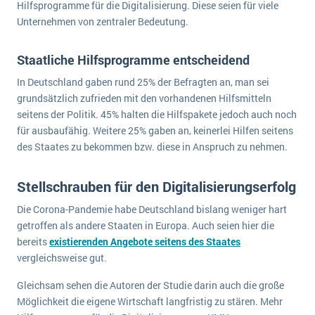
Hilfsprogramme für die Digitalisierung. Diese seien für viele
Die „SaaSpocalypse“: Was ist das und was bedeutet es für die Zukunft von Unternehmenssoftware?
Unternehmen von zentraler Bedeutung.
SAP investiert mit zwei strategischen Übernahmen in Enterprise-KI
Staatliche Hilfsprogramme entscheidend
ERP-Trends in der Produktion
In Deutschland gaben rund 25% der Befragten an, man sei
NACHRICHTENARCHIV
grundsätzlich zufrieden mit den vorhandenen Hilfsmitteln
seitens der Politik. 45% halten die Hilfspakete jedoch auch noch
für ausbaufähig. Weitere 25% gaben an, keinerlei Hilfen seitens
des Staates zu bekommen bzw. diese in Anspruch zu nehmen.
Stellschrauben für den Digitalisierungserfolg
Die Corona-Pandemie habe Deutschland bislang weniger hart
getroffen als andere Staaten in Europa. Auch seien hier die
bereits
existierenden Angebote seitens des Staates
vergleichsweise gut.
Gleichsam sehen die Autoren der Studie darin auch die große
Möglichkeit die eigene Wirtschaft langfristig zu stären. Mehr