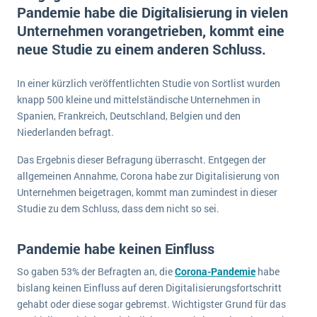
E-commerce
Pandemie habe die Digitalisierung in vielen
Offene Stellen bei ERP-Lieferanten
Suche
Unternehmen vorangetrieben, kommt eine
Einzelhandel
Über uns
Vergleich
neue Studie zu einem anderen Schluss.
Finanzen
DSGVO/GDPR
Auswahl
Die 4 Komponenten eines CRM-Systems
Grosshandel
In einer kürzlich veröffentlichten Studie von Sortlist wurden
Einführung
Impressum
Handel
knapp 500 kleine und mittelständische Unternehmen in
Schulung
5 Funktionen einer ERP-Software für Konzerne
Kontakt
Spanien, Frankreich, Deutschland, Belgien und den
Handwerk
Niederlanden befragt.
Auswertung
Was ist Data Mining? - Ein Leitfaden für Unternehmen
Health Care
Service und Wartung
Das Ergebnis dieser Befragung überrascht. Entgegen der
IKT
Mehr über ERP-Software
allgemeinen Annahme, Corona habe zur Digitalisierung von
Installation
Unternehmen beigetragen, kommt man zumindest in dieser
Studie zu dem Schluss, dass dem nicht so sei.
Landwirtschaft
ERP Wissenszentrum
Maschinenbau
Pandemie habe keinen Einfluss
Medien
So gaben 53% der Befragten an, die
Corona-Pandemie
habe
NGO
bislang keinen Einfluss auf deren Digitalisierungsfortschritt
Lebensmittelindustrie
gehabt oder diese sogar gebremst. Wichtigster Grund für das
Ein WMS implementieren: Das sind die 6