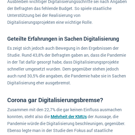
Ausbleiben wichtiger Digitalisierungsschritte sei nach Angaben
wichtigsten Punkte, die es zu beachten gilt
Logistik
der Befragten das fehlende Budget. So spiele staatliche
Produktion
Unterstützung bei der Realisierung von
Service Level Agreements (SLA) und ERP: Was muss man wissen?
Digitalisierungsprojekten eine wichtige Rolle.
Immobilien
ERP-Software für Abfallentsorger
Services
Geteilte Erfahrungen in Sachen Digitalisierung
Textil und Mode
Digitale Arbeitsaufträge in Ihrem ERP- oder FSM-System: clever und effizient
Es zeigt sich jedoch auch Bewegung in den Ergebnissen der
Vermietung
Studie. Rund 43,8% der Befragten gaben an, dass die Pandemie
MEHR ÜBER ERP-SOFTWARE
Versorgung
in der Tat dafür gesorgt habe, dass Digitalisierungsprojekte
schneller umgesetzt wurden. Dem gegenüber stehen jedoch
auch rund 30,5% die angaben, die Pandemie habe sie in Sachen
ERP News
Digitalisierung eher ausgebremst.
Corona gar Digitalisierungsbremse?
Zusammen mit den 22,7% die gar keinen Einfluss ausmachen
konnten, steht also die
SAP übernimmt Reltio für eine bessere
Mehrheit der KMUs
der Aussage, die
Pandemie würde die Digitalisierung beschleunigen, gegenüber.
Datenintegration
Ebenso legte man in der Studie den Fokus auf staatliche