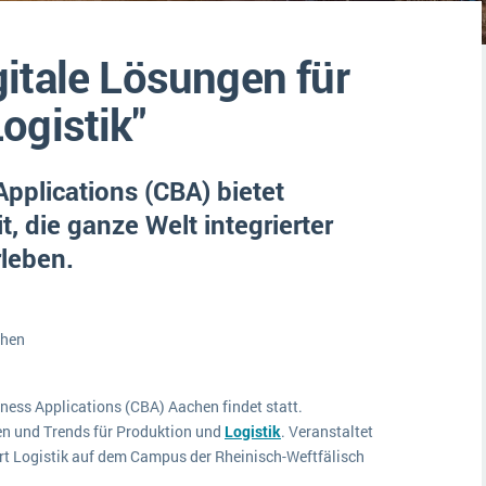
Medien
Funktionalitäten
Digitale Arbeitsaufträge in Ihrem ERP- oder FSM-System: clever und effizient
itale Lösungen für
Lebensmittelindustrie
MEHR ÜBER ERP-SOFTWARE
Kosten
ogistik"
Produktion
Services
pplications (CBA) bietet
Vermietung
, die ganze Welt integrierter
rleben.
chen
iness Applications (CBA) Aachen findet statt.
n und Trends für Produktion und
Logistik
. Veranstaltet
art Logistik auf dem Campus der Rheinisch-Weftfälisch