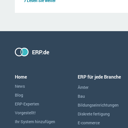
Lesen Sie weiter
ERP.de
Home
ERP für jede Branche
News
Ämter
Blog
Bau
ERP-Experten
Bildungseinrichtungen
Vorgestellt!
Diskrete fertigung
Ihr System hinzufügen
E-commerce