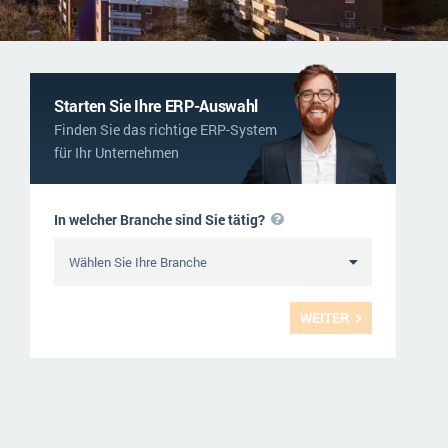
NGO
Service und Wartung
ERP-Trends in der Produktion
Logistik
NACHRICHTENARCHIV
Immobilien
Starten Sie Ihre ERP-Auswahl
Finden Sie das richtige ERP-System
Textil und Mode
für Ihr Unternehmen
Versorgung
In welcher Branche sind Sie tätig?
WEITER