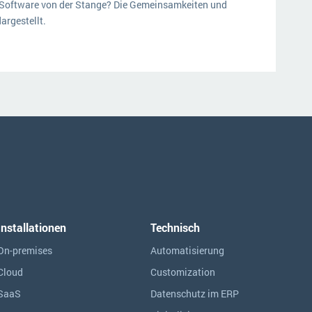
 Software von der Stange? Die Gemeinsamkeiten und
argestellt.
Installationen
Technisch
On-premises
Automatisierung
Cloud
Customization
SaaS
Datenschutz im ERP