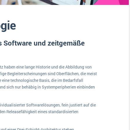
Medien
Funktionalitäten
Digitale Arbeitsaufträge in Ihrem ERP- oder FSM-System: clever und effizient
Lebensmittelindustrie
MEHR ÜBER ERP-SOFTWARE
gie
Kosten
Produktion
s Software und zeitgemäße
Services
Vermietung
z haben eine lange Historie und die Abbildung von
ige Begleiterscheinungen sind Oberflächen, die meist
e eine technologische Basis, die im Bedarfsfall
nd sich nur behäbig in Systemperipherien einbinden
vidualisierter Softwarelösungen, fein justiert auf die
den Releasefähigkeit eines standardisierten
nd einer Drei-Schicht-Architektur stehen