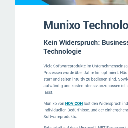
Mehr über ERP-Software
Munixo Technolo
Kein Widerspruch: Busines
Technologie
Viele Softwareprodukte im Unternehmenseinsat
Prozessen wurde über Jahre hin optimiert. Häuf
starr und selten intuitiv zu bedienen sind. Sowi
aufwändig und kostenintensiv anzupassen ist u
lässt.
Munixo von
NOVICON
löst den Widerspruch indi
individuellen Bedürfnisse, und der einhergehen
Softwareprodukts.
Entwickelt auf dem Microsoft .NET Framework u